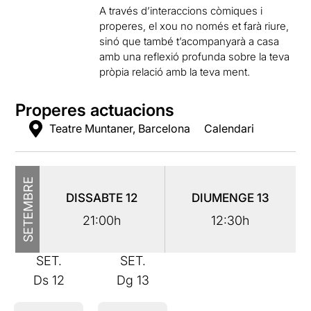
A través d’interaccions còmiques i
properes, el xou no només et farà riure,
sinó que també t’acompanyarà a casa
amb una reflexió profunda sobre la teva
pròpia relació amb la teva ment.
Properes actuacions
Teatre Muntaner, Barcelona
Calendari
SETEMBRE
DISSABTE
12
DIUMENGE
13
21:00h
12:30h
SET.
SET.
Ds
12
Dg
13