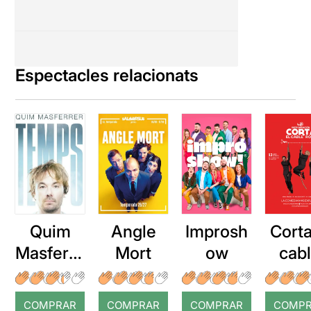
Espectacles relacionats
Quim
Angle
Improsh
Corta
Masferre
Mort
ow
cab
r: Temps
roj
COMPRAR
COMPRAR
COMPRAR
COMP