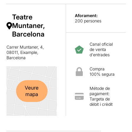
Teatre
Aforament:
200 persones
Muntaner,
Barcelona
Canal oficial
Carrer Muntaner, 4,
de venta
08011, Eixample,
d'entrades
Barcelona
Compra
100% segura
Veure
Métode de
pagament:
mapa
Targeta de
dèbit i crèdit