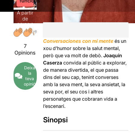
funcions
A partir
de
20,00€
Conversaciones con mi mente
és un
7
xou d’humor sobre la salut mental,
Opinions
però que va molt de debò.
Joaquín
Caserza
convida al públic a explorar,
Deixa
de manera divertida, el que passa
la
dins del seu cap, tenint converses
teva
opinió
amb la seva ment, la seva ansietat, la
seva por, el seu cos i altres
personatges que cobraran vida a
l’escenari.
Sinopsi