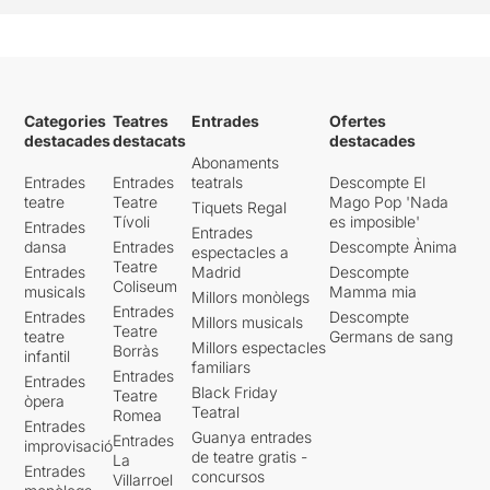
Categories
Teatres
Entrades
Ofertes
destacades
destacats
destacades
Abonaments
Entrades
Entrades
teatrals
Descompte El
teatre
Teatre
Mago Pop 'Nada
Tiquets Regal
Tívoli
es imposible'
Entrades
Entrades
dansa
Entrades
Descompte Ànima
espectacles a
Teatre
Entrades
Madrid
Descompte
Coliseum
musicals
Mamma mia
Millors monòlegs
Entrades
Entrades
Descompte
Millors musicals
Teatre
teatre
Germans de sang
Millors espectacles
Borràs
infantil
familiars
Entrades
Entrades
Black Friday
Teatre
òpera
Teatral
Romea
Entrades
Guanya entrades
Entrades
improvisació
de teatre gratis -
La
Entrades
concursos
Villarroel