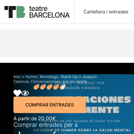
Cartellera i entrades
Descripció
Horaris
Fitxa artística
Fotos i víd
Inici
»
Humor
,
Monòlegs
,
Stand Up
»
Joaquín
Caserza: Conversaciones con mi mente
COMPRAR ENTRADES
A partir de
20,00€
Comprar entrades per a