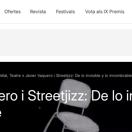
Ofertes
Revista
Festivals
Vota als IX Premis
itat
,
Teatre
»
Javier Vaquero i Streetjizz: De lo invisible y lo innombrable
o i Streetjizz: De lo i
e