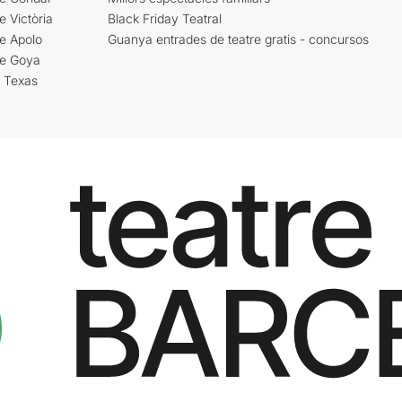
e Victòria
Black Friday Teatral
e Apolo
Guanya entrades de teatre gratis - concursos
re Goya
i Texas