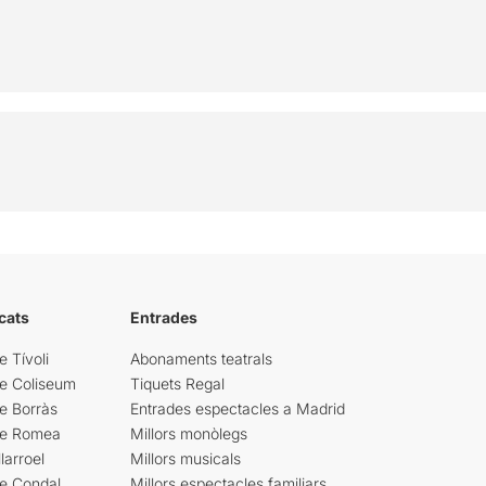
cats
Entrades
e Tívoli
Abonaments teatrals
re Coliseum
Tiquets Regal
e Borràs
Entrades espectacles a Madrid
re Romea
Millors monòlegs
larroel
Millors musicals
re Condal
Millors espectacles familiars