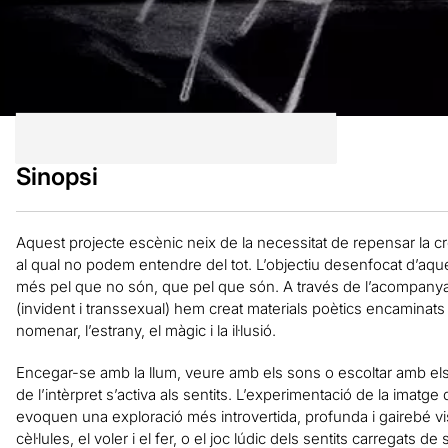
Sinopsi
Aquest projecte escènic neix de la necessitat de repensar la 
al qual no podem entendre del tot. L’objectiu desenfocat d’aqu
més pel que no són, que pel que són. A través de l’acompanyam
(invident i transsexual) hem creat materials poètics encaminats
nomenar, l’estrany, el màgic i la il·lusió.
Encegar-se amb la llum, veure amb els sons o escoltar amb els 
de l’intèrpret s’activa als sentits. L’experimentació de la imatg
evoquen una exploració més introvertida, profunda i gairebé vis
cèl·lules, el voler i el fer, o el joc lúdic dels sentits carregats