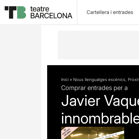
Cartellera i entrades
Descripció
Fitxa artística
Inici
»
Nous llenguatges escènics
,
Proxim
Comprar entrades per a
Javier Vaquer
innombrabl