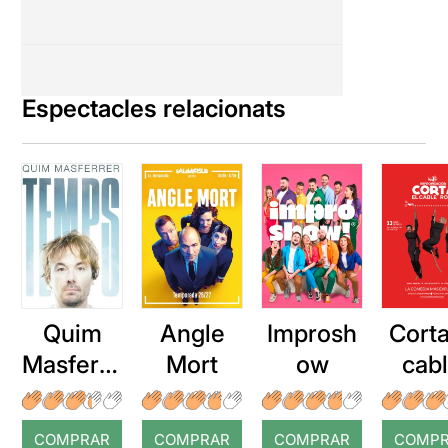
Espectacles relacionats
Quim
Angle
Improsh
Corta
Masferre
Mort
ow
cab
r: Temps
roj
COMPRAR
COMPRAR
COMPRAR
COMP