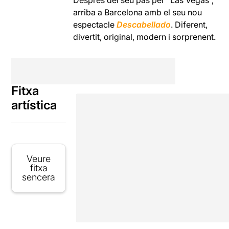
Després del seu pas per “Las Vegas”,
arriba a Barcelona amb el seu nou
espectacle
Descabellado
. Diferent,
divertit, original, modern i sorprenent.
Fitxa
artística
Veure
fitxa
sencera