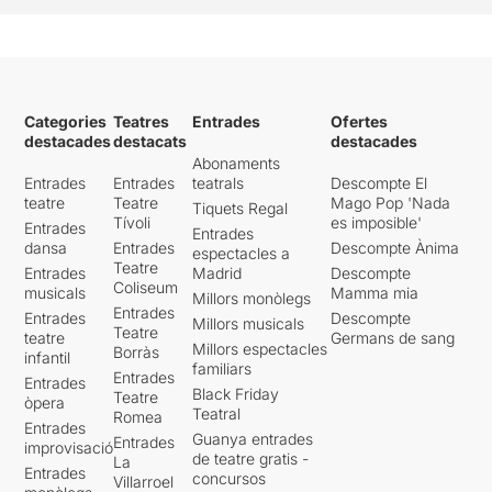
Categories
Teatres
Entrades
Ofertes
destacades
destacats
destacades
Abonaments
Entrades
Entrades
teatrals
Descompte El
teatre
Teatre
Mago Pop 'Nada
Tiquets Regal
Tívoli
es imposible'
Entrades
Entrades
dansa
Entrades
Descompte Ànima
espectacles a
Teatre
Entrades
Madrid
Descompte
Coliseum
musicals
Mamma mia
Millors monòlegs
Entrades
Entrades
Descompte
Millors musicals
Teatre
teatre
Germans de sang
Millors espectacles
Borràs
infantil
familiars
Entrades
Entrades
Black Friday
Teatre
òpera
Teatral
Romea
Entrades
Guanya entrades
Entrades
improvisació
de teatre gratis -
La
Entrades
concursos
Villarroel