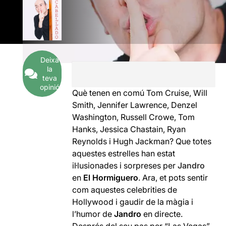
Deixa
la
teva
opinió
Què tenen en comú Tom Cruise, Will
Smith, Jennifer Lawrence, Denzel
Washington, Russell Crowe, Tom
Hanks, Jessica Chastain, Ryan
Reynolds i Hugh Jackman? Que totes
aquestes estrelles han estat
il·lusionades i sorpreses per
Jandro
en
El Hormiguero
. Ara, et pots sentir
com aquestes celebrities de
Hollywood i gaudir de la màgia i
l’humor de
Jandro
en directe.