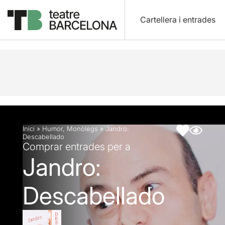
Cartellera i entrades
Descripció
Fitxa artística
Inici
»
Humor
,
Monòlegs
»
Jandro:
Descabellado
Comprar entrades per a
Jandro:
Descabellado