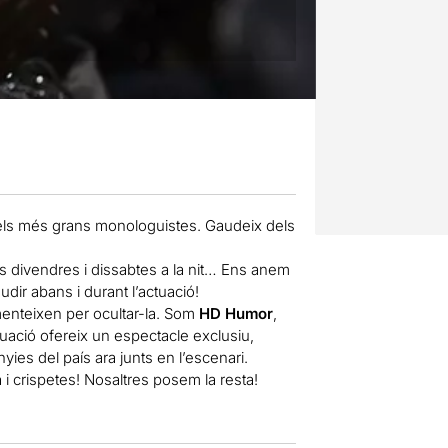
 dels més grans monologuistes. Gaudeix dels
 divendres i dissabtes a la nit… Ens anem
dir abans i durant l’actuació!
 menteixen per ocultar-la. Som
HD Humor
,
tuació ofereix un espectacle exclusiu,
yies del país ara junts en l’escenari.
i crispetes! Nosaltres posem la resta!