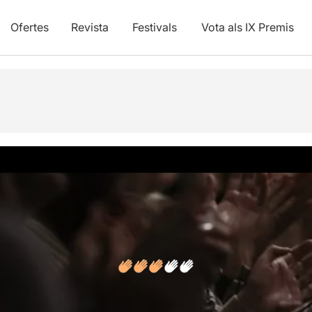
Ofertes
Revista
Festivals
Vota als IX Premis