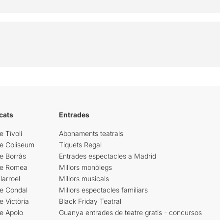
cats
Entrades
e Tívoli
Abonaments teatrals
re Coliseum
Tiquets Regal
e Borràs
Entrades espectacles a Madrid
re Romea
Millors monòlegs
larroel
Millors musicals
re Condal
Millors espectacles familiars
e Victòria
Black Friday Teatral
e Apolo
Guanya entrades de teatre gratis - concursos