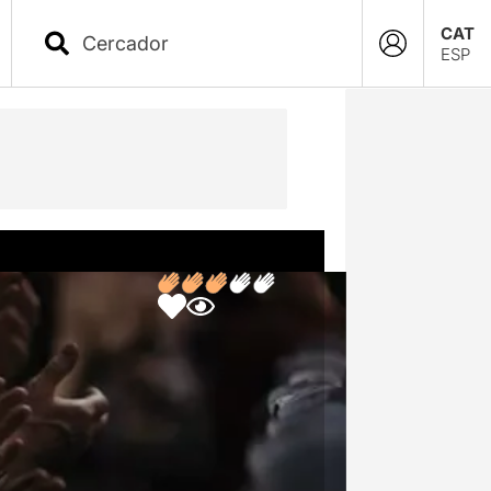
CAT
ESP