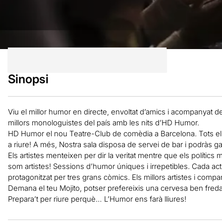
Sinopsi
Viu el millor humor en directe, envoltat d’amics i acompanyat
millors monologuistes del país amb les nits d’HD Humor.
HD Humor el nou Teatre-Club de comèdia a Barcelona. Tots els
a riure! A més, Nostra sala disposa de servei de bar i podràs gau
Els artistes menteixen per dir la veritat mentre que els polítics
som artistes! Sessions d’humor úniques i irrepetibles. Cada ac
protagonitzat per tres grans còmics. Els millors artistes i compan
Demana el teu Mojito, potser prefereixis una cervesa ben freda 
Prepara’t per riure perquè… L’Humor ens farà lliures!