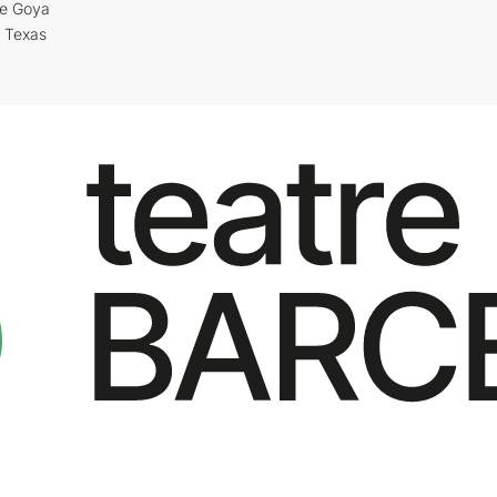
re Goya
i Texas