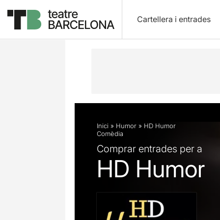
Cartellera i entrades
Descripció
Fitxa artística
Inici
»
Humor
»
HD Humor
Comèdia
Comprar entrades per a
HD Humor