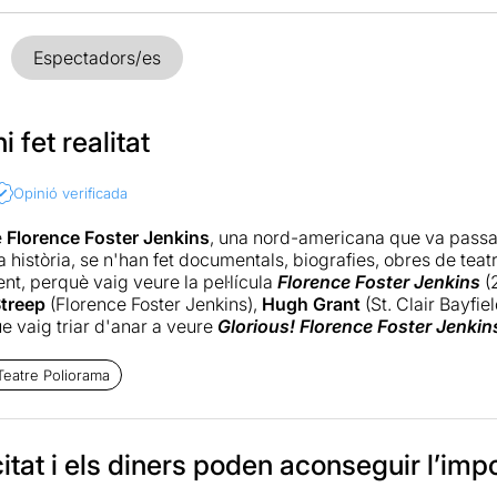
Espectadors/es
 fet realitat
Opinió verificada
e
Florence Foster Jenkins
, una nord-americana que va passar 
 història, se n'han fet documentals, biografies, obres de teatre
nt, perquè vaig veure la pel·lícula
Florence Foster Jenkins
(
Streep
(Florence Foster Jenkins),
Hugh Grant
(St. Clair Bayfiel
 vaig triar d'anar a veure
Glorious! Florence Foster Jenkins
cció de
Paco Mir
,
Marta Ribera, Santi Millán
i
Ramon Gener
s
Teatre Poliorama
istes d'aquesta comèdia.
ue tots tres són genials, sobretot la
Marta Ribera
, que fa un p
etació del personatge, com en la dificultat en la desconstrucci
itat i els diners poden aconseguir l’imp
 creure que canta malament. És un paper realment difícil i mol
conscients de la complexitat i dificultat que comporta d'inter