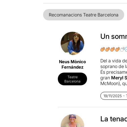
Recomanacions Teatre Barcelona
Un somni
Del a vida d
Neus Mònico
soprano de la
Fernández
És precisame
gran
Meryl 
Teatre
Barcelona
McMoon), que
Sota la dire
19/11/2025 - 
als protagon
Haig de dir q
en la interpr
Ribera
La tenac
ens fa
cantar, som 