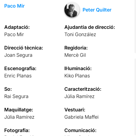
Paco Mir
Peter Quilter
Adaptació:
Ajudantia de direcció:
Paco Mir
Toni González
Direcció tècnica:
Regidoria:
Joan Segura
Mercè Gil
Escenografia:
Il·luminació:
Enric Planas
Kiko Planas
So:
Caracterització:
Rai Segura
Júlia Ramírez
Maquillatge:
Vestuari:
Júlia Ramírez
Gabriela Maffei
Fotografia:
Comunicació: