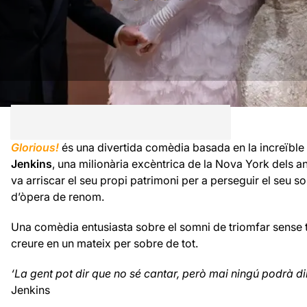
Glorious!
és una divertida comèdia
basada
en la increïble
Jenkins
, una milionària excèntrica de la Nova York dels 
va arriscar el seu propi patrimoni per a perseguir el seu s
d’òpera de renom.
Una comèdia entusiasta sobre el somni de triomfar sense t
creure en un mateix per sobre de tot.
‘La gent pot dir que no sé cantar, però mai ningú podrà di
Jenkins