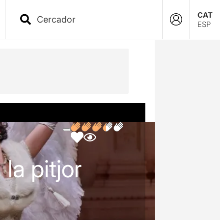
CAT
ESP
la pitjor