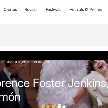
Ofertes
Revista
Festivals
Vota als IX Premis
vídeos
Opinions
Articles
 Jenkins, la pitjor cantant del món
orence Foster Jenkins, 
 món