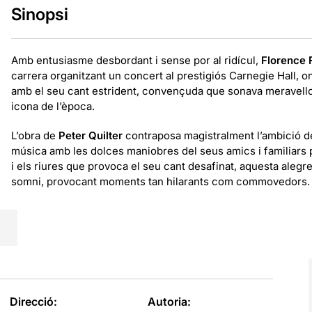
Sinopsi
Amb entusiasme desbordant i sense por al ridícul,
Florence 
carrera organitzant un concert al prestigiós Carnegie Hall, o
amb el seu cant estrident, convençuda que sonava meravellos
icona de l’època.
L’obra de
Peter Quilter
contraposa magistralment l’ambició de
música amb les dolces maniobres del seus amics i familiars p
i els riures que provoca el seu cant desafinat, aquesta alegr
somni, provocant moments tan hilarants com commovedors.
Direcció:
Autoria: