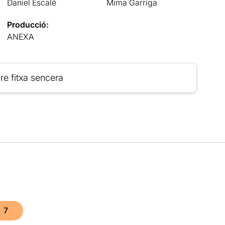
Daniel Escalé
Mima Garriga
Producció:
ANEXA
re fitxa sencera
7