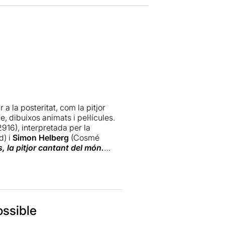
a la posteritat, com la pitjor
, dibuixos animats i pel·lícules.
2916), interpretada per la
d) i
Simon Helberg
(Cosmé
, la pitjor cantant del món.
ón els tres actors que interpreten
aper increïble, tant pel que fa a
ó de l'afinació vocal. La
Marta
ossible
t complicat. Els que l'hem sentit
pretar aquest personatge.