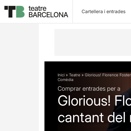
Cartellera i entrades
Descripció
Fitxa artística
Fotos i 
Inici
»
Teatre
»
Glorious! Florence Foster
Comèdia
Comprar entrades per a
Glorious! Fl
cantant del