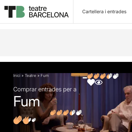
Cartellera i entrades
Descripció
Fitxa artística
Fotos i vídeos
Opin
Inici
»
Teatre
»
Fum
Comprar entrades per a
Fum