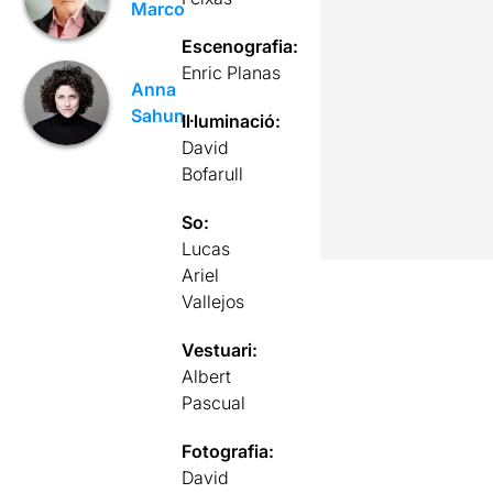
Marco
Escenografia:
Enric Planas
Anna
Sahun
Il·luminació:
David
Bofarull
So:
Lucas
Ariel
Vallejos
Vestuari:
Albert
Pascual
Fotografia:
David