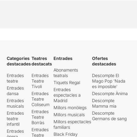
Categories
Teatres
Entrades
Ofertes
destacades
destacats
destacades
Abonaments
Entrades
Entrades
teatrals
Descompte El
teatre
Teatre
Mago Pop 'Nada
Tiquets Regal
Tívoli
es imposible'
Entrades
Entrades
dansa
Entrades
Descompte Ànima
espectacles a
Teatre
Entrades
Madrid
Descompte
Coliseum
musicals
Mamma mia
Millors monòlegs
Entrades
Entrades
Descompte
Millors musicals
Teatre
teatre
Germans de sang
Millors espectacles
Borràs
infantil
familiars
Entrades
Entrades
Black Friday
Teatre
òpera