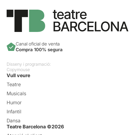
Canal oficial de venta
Compra 100% segura
Disseny i programació:
Copymouse
Vull veure
Teatre
Musicals
Humor
Infantil
Dansa
Teatre Barcelona ©2026