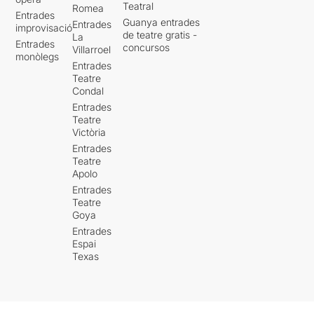
Teatral
Romea
Entrades
Guanya entrades
Entrades
improvisació
de teatre gratis -
La
Entrades
concursos
Villarroel
monòlegs
Entrades
Teatre
Condal
Entrades
Teatre
Victòria
Entrades
Teatre
Apolo
Entrades
Teatre
Goya
Entrades
Espai
Texas