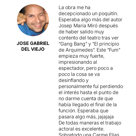
la serp...
transcendental,
Josep Maria
dualitat no amaga la visió
La obra me ha
Miró
torna a agitar els pilars
paternalista del primer món
Continuar llegint...
decepcionado un poquitín.
més bàsics de la realitat que
cap als països que volen
Esperaba algo más del autor
ens envolta amb un total
canviar el paper que els han
Josep María Miró después
d’onze escenes inquietants,
assignat en l'estructura
de haber salido muy
incòmodes i
mundial.
contento del teatro tras ver
intencionadament
JOSE GABRIEL
“Gang Bang” y “El principio
incomplertes. L’autor de
El
El text està molt ben dirigit
DEL VIEJO
de Arquimedes”. Este “Fum”
principi d’Arquímedes
situa
pel mateix autor, que
empieza muy fuerte,
a quatre personatges (dues
subratlla les forces
impresionando al
parelles) en l’hotel d’un país
contradictòries dels
espectador, pero poco a
postcolonial i volgudament
conflictes plantejats, amb
poco la cosa se va
indeterminat en el mig d’una
una escenografia molt
desinflando y
revolta ciutadana, per fer
intel·ligent i funcional. Els
personalmente fuí perdiendo
una introspecció emocional
quatre personatges estan
el interés hasta el punto de
sobre la violència.
interpretats per dos actors i
no darme cuenta de que
L’agressivitat afectiva dels
dues actrius de primera
había llegado el final de la
protagonistes és evident des
línia. Tots estan a l'altura
función. Esperaba que
de la primera escena. La
dels conflictes i fan que
pasara algo más, jajajaja
necessitat de romandre
l'espectador es cregui tot el
De todas maneras el trabajo
reclosos en aquest espai aliè
que veu i es plantegi si té
actoral es excelente.
els obliga a afrontar la
alguna revolta pendent.
Sobretodo una Carme Elias
naturalesa dels seus