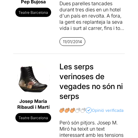
Pep Bujosa
Dues parelles tancades
durant tres dies en un hotel
Teatre Barcelona
d'un país en revolta. A fora,
la gent es replanteja la seva
vida i surt al carrer, fins i tot
amb violència. Volen canviar
la seva situació social. I què
11/01/2014
fan els personatges dins de
l'hotel? Caldrà veure l'obra
per saber-ho, però puc
avançar que en Josep Maria
Les serps
Miró aconsegueix fer un
verinoses de
paral·lisme molt interessant
entre la revolta exterior i els
vegades no són ni
plantejaments de la vida de
serps
les dues parelles, que resten
Josep Maria
tancades i protegides a
Ribaudí i Martí
l'interior de l'hotel. L'autor
Opinió verificada
ens presenta dues parelles
Teatre Barcelona
d'edats i sectors socials
Però són pitjors. Josep M.
diferents. Així, els conflictes
Miró ha teixit un text
presentats són més
interessant amb les tensions