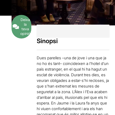
4
Opinions
Deixa
la
teva
opinió
Sinopsi
Dues parelles –una de jove i una que ja
no ho és tant– coincideixen a l’hotel d’un
país estranger, en el qual hi ha hagut un
esclat de violència. Durant tres dies, es
veuran obligades a estar-s’hi recloses, ja
que s’han extremat les mesures de
seguretat a la zona. L’Àlex i l’Eva acaben
d’arribar al país, il·lusionats pel que els hi
espera. En Jaume i la Laura fa anys que
hi viuen confortablement i ara els han
recomanat que és millor allotjar-se en un