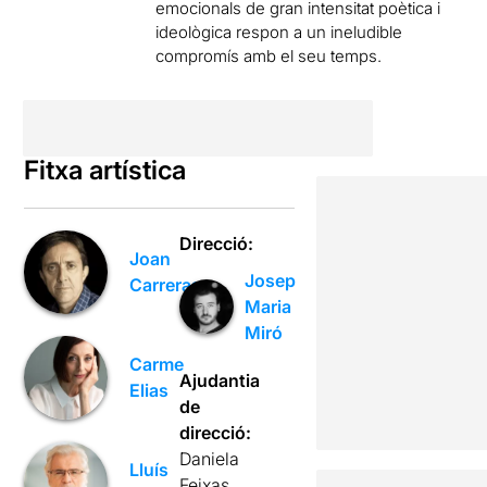
emocionals de gran intensitat poètica i
ideològica respon a un ineludible
compromís amb el seu temps.
Fitxa artística
Direcció:
Joan
Josep
Carreras
Maria
Miró
Carme
Ajudantia
Elias
de
direcció:
Daniela
Lluís
Feixas