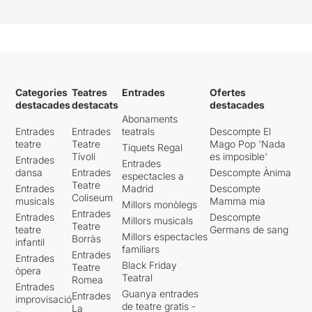
Categories
Teatres
Entrades
Ofertes
destacades
destacats
destacades
Abonaments
Entrades
Entrades
teatrals
Descompte El
teatre
Teatre
Mago Pop 'Nada
Tiquets Regal
Tívoli
es imposible'
Entrades
Entrades
dansa
Entrades
Descompte Ànima
espectacles a
Teatre
Entrades
Madrid
Descompte
Coliseum
musicals
Mamma mia
Millors monòlegs
Entrades
Entrades
Descompte
Millors musicals
Teatre
teatre
Germans de sang
Millors espectacles
Borràs
infantil
familiars
Entrades
Entrades
Black Friday
Teatre
òpera
Teatral
Romea
Entrades
Guanya entrades
Entrades
improvisació
de teatre gratis -
La