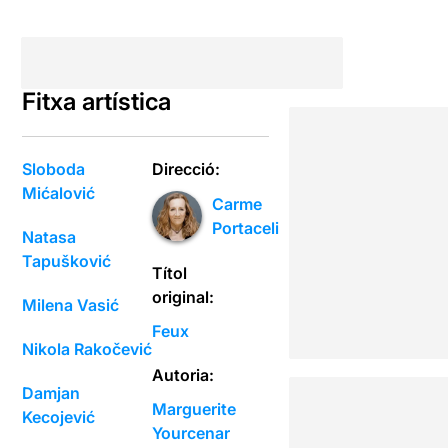
Fitxa artística
Sloboda
Direcció:
Mićalović
Carme
Portaceli
Natasa
Tapušković
Títol
original:
Milena Vasić
Feux
Nikola Rakočević
Autoria:
Damjan
Marguerite
Kecojević
Yourcenar