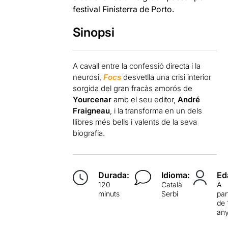
festival Finisterra de Porto.
Sinopsi
A cavall entre la confessió directa i la
neurosi,
Focs
desvetlla una crisi interior
sorgida del gran fracàs amorós de
Yourcenar
amb el seu editor,
André
Fraigneau
, i la transforma en un dels
llibres més bells i valents de la seva
biografia.
Durada:
Idioma:
Ed
120
Català
A
minuts
Serbi
par
de 
an