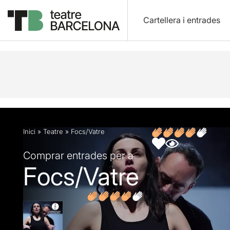
Cartellera i entrades
Descripció
Fitxa artística
Fotos i vídeos
Inici
»
Teatre
»
Focs/Vatre
Comprar entrades per a
Focs/Vatre