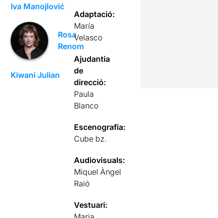
Iva Manojlović
Adaptació:
María
Rosa
Velasco
Renom
Ajudantia
de
Kiwani Julian
direcció:
Paula
Blanco
Escenografia:
Cube bz.
Audiovisuals:
Miquel Àngel
Raió
Vestuari:
Marja