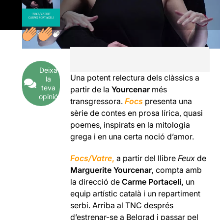
Deixa
Una potent relectura dels clàssics a
la
teva
partir de la
Yourcenar
més
opinió
transgressora.
Focs
presenta una
sèrie de contes en prosa lírica, quasi
poemes, inspirats en la mitologia
grega i en una certa noció d’amor.
Focs/Vatre
,
a partir del llibre
Feux
de
Marguerite Yourcenar,
compta amb
la direcció de
Carme Portaceli,
un
equip artístic català i un repartiment
serbi. Arriba al TNC després
d’estrenar-se a Belgrad i passar pel