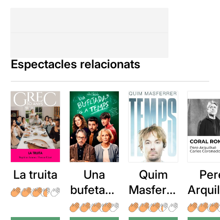
Espectacles relacionats
La truita
Una
Quim
Per
bufetada
Masferre
Arqui
a temps
r: Temps
: Cor