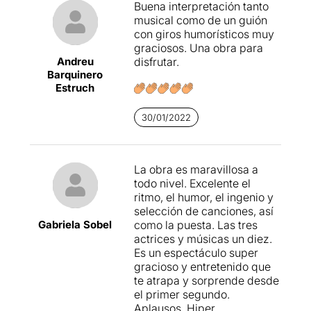
Buena interpretación tanto
surt del que estem veient
musical como de un guión
sempre, de la monotonia
con giros humorísticos muy
d’algunes propostes.
graciosos. Una obra para
Andreu
disfrutar.
Avui he anat a passar-ho bé i
Barquinero
desconnectar i ho he fet,
Estruch
durant 60 minuts he
desconnectat de tot amb
30/01/2022
aquestes tres actrius i a
l’hora cantants però amb un
aire i aspecte una mica
esperpèntic. Cançons de
La obra es maravillosa a
desamor que al final,
todo nivel. Excelente el
portades en el seu terreny,
ritmo, el humor, el ingenio y
et fan somriure una mica.
selección de canciones, así
Gabriela Sobel
como la puesta. Las tres
Marion Candela, Agustina
actrices y músicas un diez.
Basso i Cecilia Villanueva
Es un espectáculo super
són
las Rodríguez
Sisters
gracioso y entretenido que
que interpreten amb un
te atrapa y sorprende desde
humor molt seu aquestes
el primer segundo.
cançons dolces i que
Aplausos. Hiper