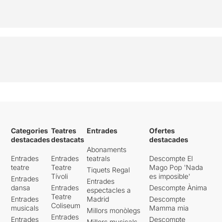
Categories
Teatres
Entrades
Ofertes
destacades
destacats
destacades
Abonaments
Entrades
Entrades
teatrals
Descompte El
teatre
Teatre
Mago Pop 'Nada
Tiquets Regal
Tívoli
es imposible'
Entrades
Entrades
dansa
Entrades
Descompte Ànima
espectacles a
Teatre
Entrades
Madrid
Descompte
Coliseum
musicals
Mamma mia
Millors monòlegs
Entrades
Entrades
Descompte
Millors musicals