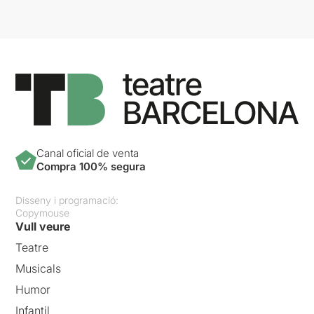
Canal oficial de venta
Compra 100% segura
Disseny i programació:
Copymouse
Vull veure
Teatre
Musicals
Humor
Infantil