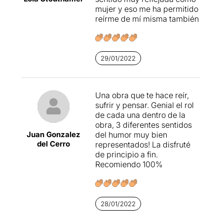
mujer y eso me ha permitido
programa, però quedava
reírme de mí misma también
que ens facin alguna
pinzellada sobre aquesta
història.
Una proposta amb un punt
29/01/2022
“gamberro” que m’ha servit
per desconnectar una
estona, per pasar-ho bé,
Una obra que te hace reír,
veure els dobles sentits
sufrir y pensar. Genial el rol
d’algunes de les lletres
de cada una dentro de la
(molt, molt en el seu fons) i
obra, 3 diferentes sentidos
que recomano que aneu
Juan Gonzalez
del humor muy bien
aquests dies.Aquest punt
del Cerro
representados! La disfruté
gamberro i que ens serveixi
de principio a fin.
desconnectar una bona
Recomiendo 100%
estona és el motiu per el que
més m'ha agradat.
Podeu veure la
meva opinió
28/01/2022
al següent enllaç
.