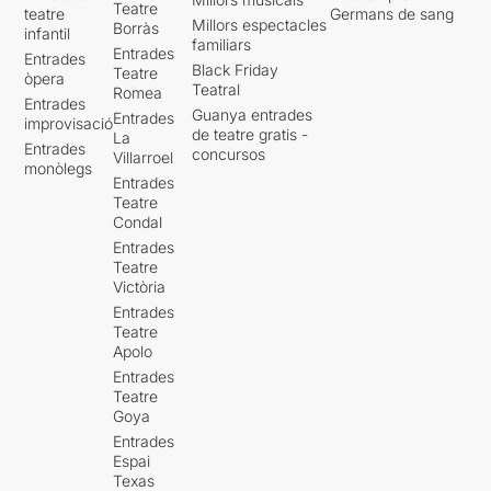
Teatre
teatre
Germans de sang
Millors espectacles
Borràs
infantil
familiars
Entrades
Entrades
Black Friday
Teatre
òpera
Teatral
Romea
Entrades
Guanya entrades
Entrades
improvisació
de teatre gratis -
La
Entrades
concursos
Villarroel
monòlegs
Entrades
Teatre
Condal
Entrades
Teatre
Victòria
Entrades
Teatre
Apolo
Entrades
Teatre
Goya
Entrades
Espai
Texas