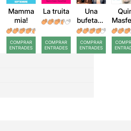
Mamma
La truita
Una
Qui
mia!
bufetada
Masfe
a temps
r: Te
COMPRAR
COMPRAR
COMPRAR
COMP
ENTRADES
ENTRADES
ENTRADES
ENTRA