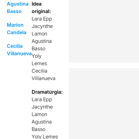
Agustina
Idea
Basso
original:
Lara Epp
Marion
Jacynthe
Candela
Lamon
Agustina
Cecilia
Basso
Villanueva
Yoly
Lemes
Cecilia
Villanueva
Dramatúrgia:
Lara Epp
Jacynthe
Lamon
Agustina
Basso
Yoly Lemes