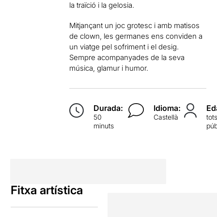
la traïció i la gelosia.
Mitjançant un joc grotesc i amb matisos
de clown, les germanes ens conviden a
un viatge pel sofriment i el desig.
Sempre acompanyades de la seva
música, glamur i humor.
Durada:
Idioma:
Ed
50
Castellà
tot
minuts
púb
Fitxa artística