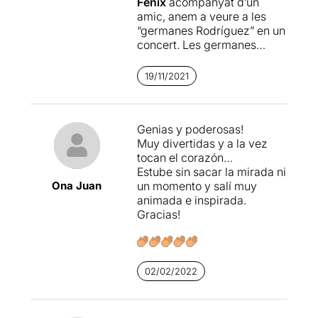
Fènix
acompanyat d’un
amic, anem a veure a les
“germanes Rodríguez” en un
concert. Les germanes
Rodríguez són tres dives
cantants en decadència, que
19/11/2021
havent passat la seva època
d’esplendor continuen
presentant el seu concert
Genias y poderosas!
com si estiguessin en un
Muy divertidas y a la vez
gran auditori.
tocan el corazón…
Estube sin sacar la mirada ni
Anem a un espectacle difícil
Ona Juan
un momento y salí muy
d’etiquetar, fins i tot quan he
animada e inspirada.
dit que anàvem a veure no
Gracias!
sabia si dir que era un
concert, un concert
teatralitzat, una
performance…, i una vegada
que l’he vist, segueixo sense
02/02/2022
saber-ne en quina secció
ficar-ho. I això no vol dir que
sigui dolent, tot el contrari