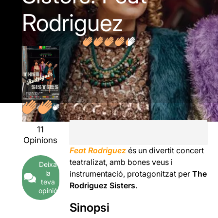
Rodriguez
11
Opinions
Feat Rodriguez
és un divertit concert
teatralizat, amb bones veus i
Deixa
la
instrumentació, protagonitzat per
The
teva
Rodriguez Sisters
.
opinió
Sinopsi