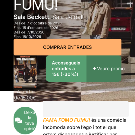
FUMU!
Sala Beckett.
Sala de dalt
Des de:
7 d'octubre de 2026
Fins:
18 d'octubre de 2026
Des de:
7/10/2026
Fins:
18/10/2026
COMPRAR ENTRADES
Aconsegueix
entrades a
Veure promo
15€ (-30%)!
A partir
de
15,00€
Deixa
la
FAMA FOMO FUMU!
és una comèdia
teva
incòmoda sobre l’ego i tot el que
opinió
estem disposades a justificar per