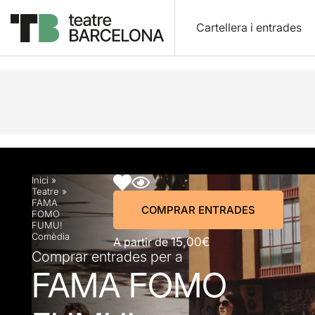
Cartellera i entrades
Descripció
Horaris
Fitxa artística
Info pràctic
Inici
»
Teatre
»
FAMA
COMPRAR ENTRADES
FOMO
FUMU!
Comèdia
A partir de
15,00€
Comprar entrades per a
FAMA FOMO