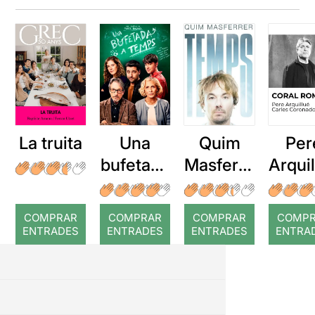
La truita
Una
Quim
Per
bufetada
Masferre
Arqui
a temps
r: Temps
: Cor
romp
COMPRAR
COMPRAR
COMPRAR
COMP
ENTRADES
ENTRADES
ENTRADES
ENTRA