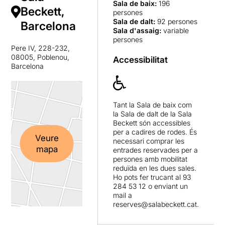
Sala de baix
:
196
Beckett,
persones
Sala de dalt
:
92 persones
Barcelona
Sala d'assaig
:
variable
persones
Pere IV, 228-232,
08005, Poblenou,
Accessibilitat
Barcelona
Tant la Sala de baix com
la Sala de dalt de la Sala
Beckett són accessibles
per a cadires de rodes. És
Veure
necessari comprar les
mapa
entrades reservades per a
persones amb mobilitat
reduïda en les dues sales.
Ho pots fer trucant al 93
284 53 12 o enviant un
mail a
reserves@salabeckett.cat.