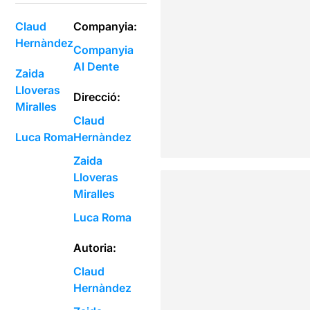
Claud
Companyia:
Hernàndez
Companyia
Al Dente
Zaida
Lloveras
Direcció:
Miralles
Claud
Luca Roma
Hernàndez
Zaida
Lloveras
Miralles
Luca Roma
Autoria:
Claud
Hernàndez