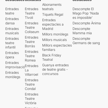
Abonaments
Entrades
Entrades
teatrals
Descompte El
teatre
Teatre
Mago Pop 'Nada
Tiquets Regal
Tívoli
es imposible'
Entrades
Entrades
dansa
Entrades
Descompte Ànima
espectacles a
Teatre
Entrades
Madrid
Descompte
Coliseum
musicals
Mamma mia
Millors monòlegs
Entrades
Entrades
Descompte
Millors musicals
Teatre
teatre
Germans de sang
Millors espectacles
Borràs
infantil
familiars
Entrades
Entrades
Black Friday
Teatre
òpera
Teatral
Romea
Entrades
Guanya entrades
Entrades
improvisació
de teatre gratis -
La
Entrades
concursos
Villarroel
monòlegs
Entrades
Teatre
Condal
Entrades
Teatre
Victòria