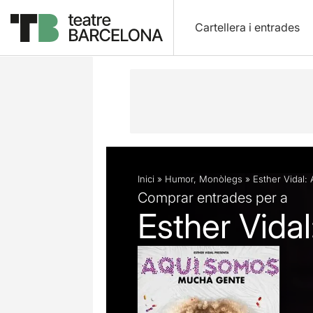
Cartellera i entrades
Descripció
Fitxa artística
Inici
»
Humor
,
Monòlegs
»
Esther Vidal:
Comprar entrades per a
Esther Vida