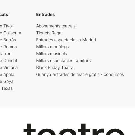
cats
Entrades
e Tívoli
Abonaments teatrals
re Coliseum
Tiquets Regal
e Borràs
Entrades espectacles a Madrid
re Romea
Millors monòlegs
larroel
Millors musicals
re Condal
Millors espectacles familiars
e Victòria
Black Friday Teatral
e Apolo
Guanya entrades de teatre gratis - concursos
re Goya
i Texas