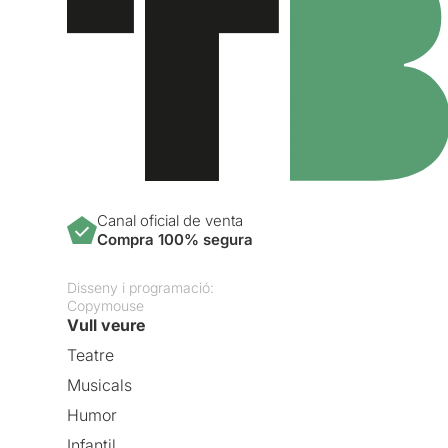
Canal oficial de venta
Compra 100% segura
Disseny i programació:
Copymouse
Vull veure
Teatre
Musicals
Humor
Infantil