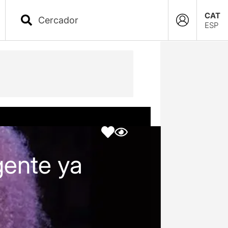
CAT
ESP
gente ya