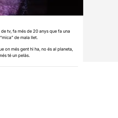
 de tv, fa més de 20 anys que fa una
“mica” de mala llet.
e on més gent hi ha, no és al planeta,
més té un pelàs.