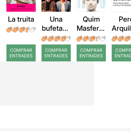
La truita
Una
Quim
Per
bufetada
Masferre
Arqui
a temps
r: Temps
: Cor
romp
COMPRAR
COMPRAR
COMPRAR
COMP
ENTRADES
ENTRADES
ENTRADES
ENTRA