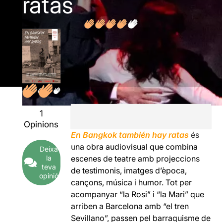
ratas
1
Opinions
En Bangkok también hay ratas
és
u
na obra audiovisual que combina
Deixa
la
escenes de teatre amb projeccions
teva
de testimonis, imatges d’època,
opinió
cançons, música i humor. Tot per
acompanyar “la Rosi” i “la Mari” que
arriben a Barcelona amb “el tren
Sevillano”, passen pel barraquisme de