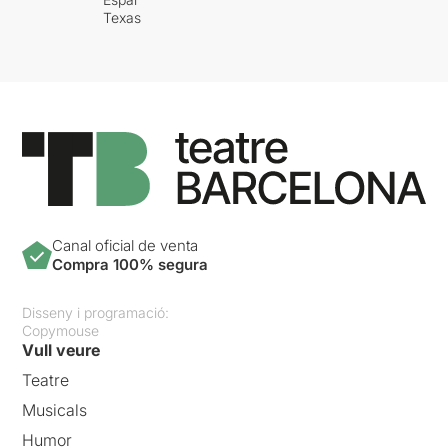
Texas
Canal oficial de venta
Compra 100% segura
Disseny i programació:
Copymouse
Vull veure
Teatre
Musicals
Humor