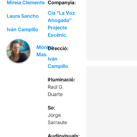
Mireia Clemente
Companyia:
Cia “La Voz
Laura Sancho
Ahogada”
Projecte
Iván Campillo
Escènic.
Mònica
Direcció:
Mas
Iván
Campillo
Il·luminació:
Raúl G.
Duarte
So:
Jorge
Sarraute
Audiovisuals: