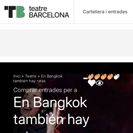
Cartellera i entrades
Descripció
Fitxa artística
Fotos i vídeos
Opin
Inici
»
Teatre
»
En Bangkok
también hay ratas
Comprar entrades per a
En Bangkok
también hay