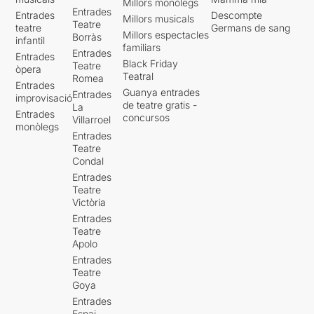
Millors monòlegs
Entrades
Entrades
Descompte
Millors musicals
Teatre
teatre
Germans de sang
Millors espectacles
Borràs
infantil
familiars
Entrades
Entrades
Black Friday
Teatre
òpera
Teatral
Romea
Entrades
Guanya entrades
Entrades
improvisació
de teatre gratis -
La
Entrades
concursos
Villarroel
monòlegs
Entrades
Teatre
Condal
Entrades
Teatre
Victòria
Entrades
Teatre
Apolo
Entrades
Teatre
Goya
Entrades
Espai