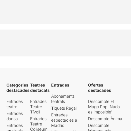
Categories
Teatres
Entrades
Ofertes
destacades
destacats
destacades
Abonaments
Entrades
Entrades
teatrals
Descompte El
teatre
Teatre
Mago Pop 'Nada
Tiquets Regal
Tívoli
es imposible'
Entrades
Entrades
dansa
Entrades
Descompte Ànima
espectacles a
Teatre
Entrades
Madrid
Descompte
Coliseum
musicals
Mamma mia