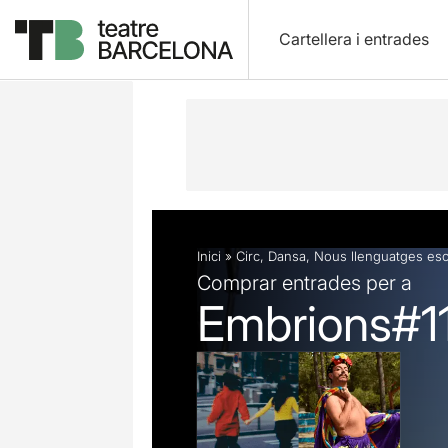
Cartellera i entrades
Descripció
Fitxa artística
Inici
»
Circ
,
Dansa
,
Nous llenguatges es
Comprar entrades per a
Embrions#1