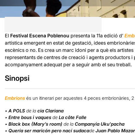
El
Festival Escena Poblenou
presenta la 11a edició d’
E
mb
artística emergent en estat de gestació, idees embrionàrie
escènics o no. Es crea un marc idoni per a què els artistes
representants de centres de creació i agents productors i
acompanyament adequat per a seguir amb el seu treball.
Sinopsi
E
mbrions
és un itinerari per aquestes 4 peces embrionàries, 2 d
•
A POLS
de la
cia Clariana
•
Entre bous i vaques
de
La côte Folle
•
Black box (Mary’s room)
de la
Companyia Uku’pacha
•
Quería ser maricón pero nací sudaca
de
Juan Pablo Mazor