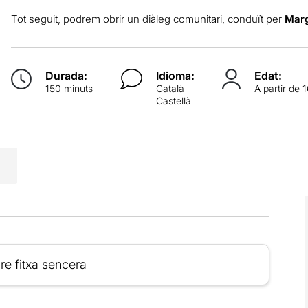
Tot seguit, podrem obrir un diàleg comunitari, conduït per
Marg
Durada:
Idioma:
Edat:
150 minuts
Català
A partir de 
Castellà
re fitxa sencera