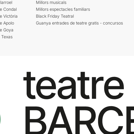
larroel
Millors musicals
re Condal
Millors espectacles familiars
e Victòria
Black Friday Teatral
e Apolo
Guanya entrades de teatre gratis - concursos
re Goya
i Texas