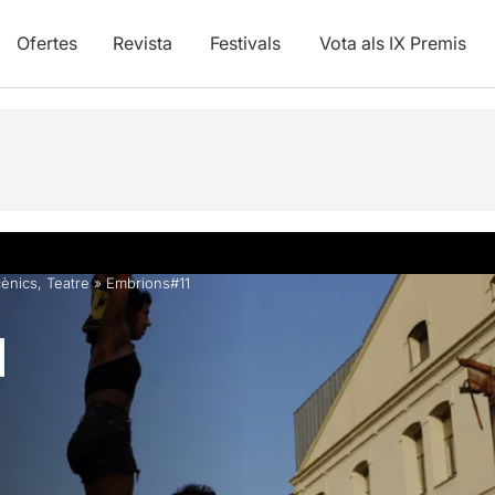
Ofertes
Revista
Festivals
Vota als IX Premis
cènics
,
Teatre
»
Embrions#11
1