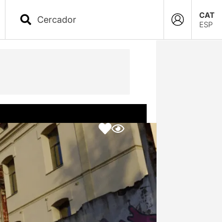
CAT
ESP