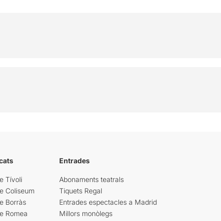
cats
Entrades
e Tívoli
Abonaments teatrals
re Coliseum
Tiquets Regal
e Borràs
Entrades espectacles a Madrid
re Romea
Millors monòlegs