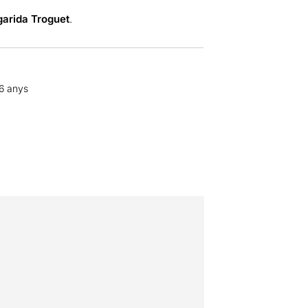
arida Troguet
.
16 anys