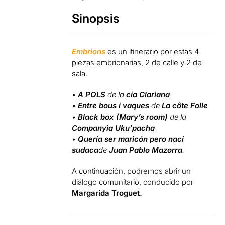
Sinopsis
Embrions
es un itinerario por estas 4
piezas embrionarias, 2 de calle y 2 de
sala.
•
A POLS
de la
cia Clariana
•
Entre bous i vaques
de
La côte Folle
•
Black box (Mary’s room)
de la
Companyia Uku’pacha
•
Quería ser maricón pero nací
sudaca
de
Juan Pablo Mazorra
.
A continuación, podremos abrir un
diálogo comunitario, conducido por
Margarida Troguet.