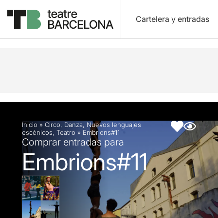
Cartelera y entradas
Descripción
Ficha artística
Inicio
»
Circo
,
Danza
,
Nuevos lenguajes
escénicos
,
Teatro
»
Embrions#11
Comprar entradas para
Embrions#11