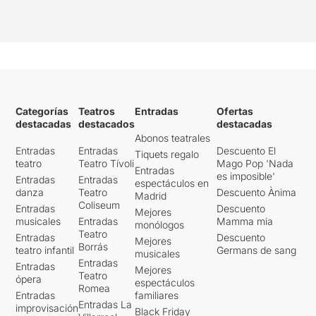
Categorías
Teatros
Entradas
Ofertas
destacadas
destacados
destacadas
Abonos teatrales
Entradas
Entradas
Descuento El
Tiquets regalo
teatro
Teatro Tívoli
Mago Pop 'Nada
Entradas
es imposible'
Entradas
Entradas
espectáculos en
danza
Teatro
Descuento Ànima
Madrid
Coliseum
Entradas
Descuento
Mejores
musicales
Entradas
Mamma mia
monólogos
Teatro
Entradas
Descuento
Mejores
Borrás
teatro infantil
Germans de sang
musicales
Entradas
Entradas
Mejores
Teatro
ópera
espectáculos
Romea
Entradas
familiares
Entradas La
improvisación
Black Friday