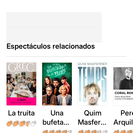
Espectáculos relacionados
La truita
Una
Quim
Per
bufetada
Masferre
Arqui
a temps
r: Temps
: Cor