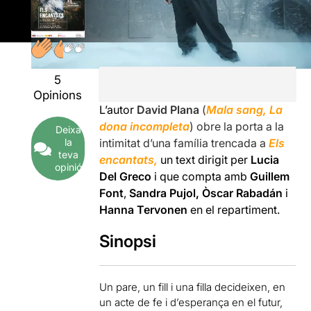
5
Opinions
L’autor
David Plana
(
Mala sang, La
dona incompleta
) obre la porta a la
Deixa
intimitat d’una família trencada a
Els
la
teva
encantats,
un text dirigit per
Lucia
opinió
Del Greco
i que compta amb
Guillem
Font
,
Sandra Pujol, Òscar Rabadán
i
Hanna Tervonen
en el repartiment.
Sinopsi
Un pare, un fill i una filla decideixen, en
un acte de fe i d’esperança en el futur,