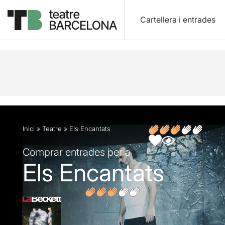
Cartellera i entrades
Descripció
Fitxa artística
Fotos i vídeos
Opin
Inici
»
Teatre
»
Els Encantats
Comprar entrades per a
Els Encantats