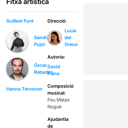
Fitxa artística
Guillem Font
Direcció:
Lucia
del
Sandra
Greco
Pujol
Autoria:
Òscar
David
Rabadán
Plana
Composició
Hanna Tervonen
musical:
Pau Matas
Nogué
Ajudantia
de