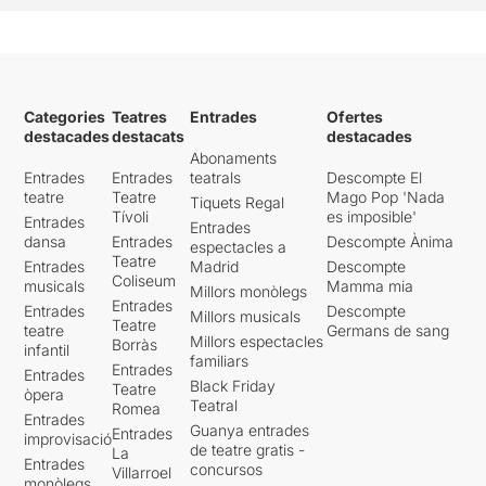
Categories
Teatres
Entrades
Ofertes
destacades
destacats
destacades
Abonaments
Entrades
Entrades
teatrals
Descompte El
teatre
Teatre
Mago Pop 'Nada
Tiquets Regal
Tívoli
es imposible'
Entrades
Entrades
dansa
Entrades
Descompte Ànima
espectacles a
Teatre
Entrades
Madrid
Descompte
Coliseum
musicals
Mamma mia
Millors monòlegs
Entrades
Entrades
Descompte
Millors musicals
Teatre
teatre
Germans de sang
Millors espectacles
Borràs
infantil
familiars
Entrades
Entrades
Black Friday
Teatre
òpera
Teatral
Romea
Entrades
Guanya entrades
Entrades
improvisació
de teatre gratis -
La
Entrades
concursos
Villarroel
monòlegs