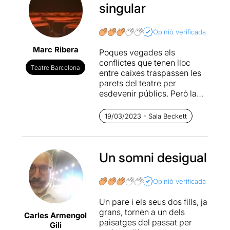
singular
Opinió verificada
Marc Ribera
Poques vegades els
conflictes que tenen lloc
Teatre Barcelona
entre caixes traspassen les
parets del teatre per
esdevenir públics. Però la
sinceritat sense embuts que
proposa aquesta obra ha
19/03/2023 - Sala Beckett
tingut la seva rèplica també
en el desenvolupament de la
producció. I és que sembla
que la proposta escènica de
Un somni desigual
la directora (
Lucia
del
Greco
) no ha acabat de
Opinió verificada
convèncer l’autor (
David
Plana
), que l'ha trobada poc
Un pare i els seus dos fills, ja
fidel a allò que ha de
grans, tornen a un dels
Carles Armengol
respirar, de forma essencial,
paisatges del passat per
Gili
la seva dramatúrgia.