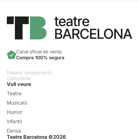
Canal oficial de venta
Compra 100% segura
Disseny i programació:
Copymouse
Vull veure
Teatre
Musicals
Humor
Infantil
Dansa
Teatre Barcelona ©2026