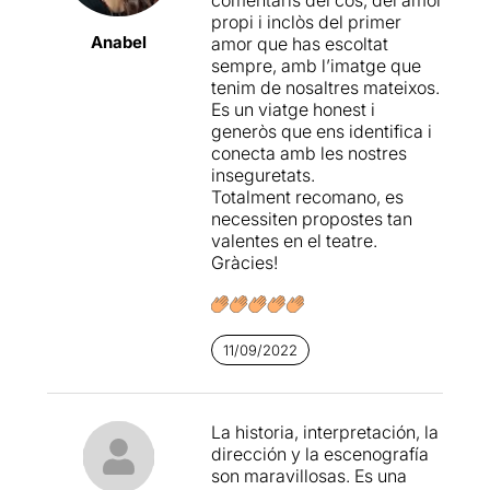
S’agilitza amb l’aparició de
propi i inclòs del primer
la psicòloga on apareixen
Anabel
amor que has escoltat
els dubtes que la fan
sempre, amb l’imatge que
trontollar.
tenim de nosaltres mateixos.
Es un viatge honest i
El muntatge és molt original
generòs que ens identifica i
amb molt pocs elements
conecta amb les nostres
escènogràfics que ens
inseguretats.
porten fàcilment al lloc i el
Totalment recomano, es
moment que viu la
necessiten propostes tan
protagonista, sent ella
valentes en el teatre.
mateixa el més excepcional
Gràcies!
de l’obra.
Sara Fernández
és
brillant, versàtil amb molt
bona dicció en diferents
llengües, expressiva i en
11/09/2022
alguns moments, còmica.
Amb el segell de la Cascón,
Sara Fernández es
La historia, interpretación, la
transforma en personatges
dirección y la escenografía
diferents i en ella mateixa al
son maravillosas. Es una
llarg dels anys sense