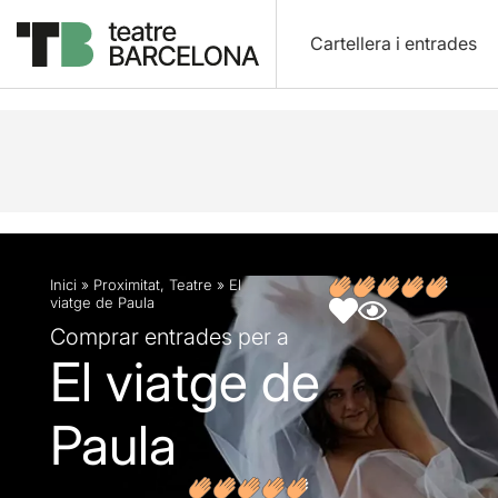
Cartellera i entrades
Descripció
Fitxa artística
Opinions
Inici
»
Proximitat
,
Teatre
»
El
viatge de Paula
Comprar entrades per a
El viatge de
Paula