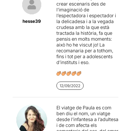
0,3% entre els homes.
crear escenaris des de
l’imaginació de
L’obra representa el viatge
l’espectadora i espectador i
de la Paula des del seu
hesse39
la delicadesa i a la vegada
naixement fins a l’edat
crudesa amb la que està
adulta passant per èpoques
tractada la història, fa que
de rebel·lia, decepció,
pensis en molts moments:
soledat i culpa. El seu
això ho he viscut jo! La
trastorn és l’anomenat
recomanaria per a tothom,
“d’afartades” que es
fins i tot per a adolescents
desencadena en un moment
d’instituts i eso.
de soledat i per una situació
violenta que no forma part
de la seva manera de ser. En
molts moment apareix la
12/09/2022
Pepica, un interior que
l’aconsella, accepta i valora.
L’obra camina lentament
sense que ens prepari cap al
El viatge de Paula es com
problema excepte una petita
ben diu el nom, un viatge
pinzellada d’una mare
desde l’infantesa a l’adultesa
exigent i l’avís per part d’ella
i de com afecta els
d’un clar perill de sobrepès.
comentaris del cos, del amor