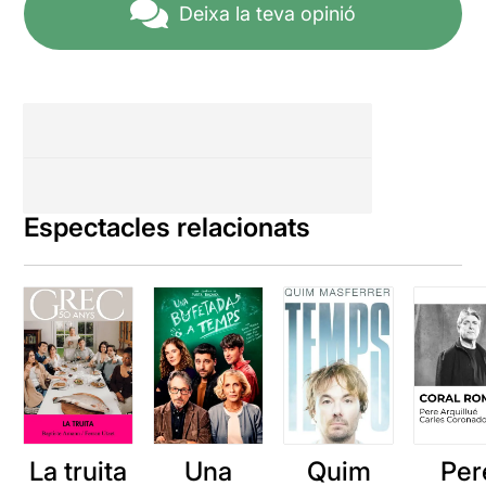
Deixa la teva opinió
d’estar sotmeses als cànons
dominants acceptats. Crec
que ha estat la gran aposta
de la guionista i directora.
Felicitats a les dues per fer
palès que totes les
diversitats han de ser
benvingudes a les arts
escèniques.
Espectacles relacionats
La truita
Una
Quim
Per