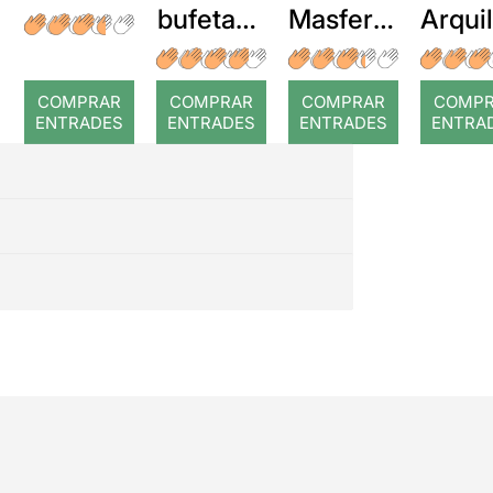
bufetada
Masferre
Arqui
a temps
r: Temps
: Cor
romp
COMPRAR
COMPRAR
COMPRAR
COMP
ENTRADES
ENTRADES
ENTRADES
ENTRA