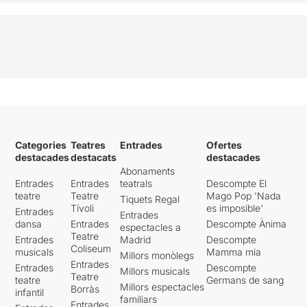
Categories
Teatres
Entrades
Ofertes
destacades
destacats
destacades
Abonaments
Entrades
Entrades
teatrals
Descompte El
teatre
Teatre
Mago Pop 'Nada
Tiquets Regal
Tívoli
es imposible'
Entrades
Entrades
dansa
Entrades
Descompte Ànima
espectacles a
Teatre
Entrades
Madrid
Descompte
Coliseum
musicals
Mamma mia
Millors monòlegs
Entrades
Entrades
Descompte
Millors musicals
Teatre
teatre
Germans de sang
Millors espectacles
Borràs
infantil
familiars
Entrades