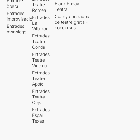
Entrades
Black Friday
Teatre
òpera
Teatral
Romea
Entrades
Guanya entrades
Entrades
improvisació
de teatre gratis -
La
Entrades
concursos
Villarroel
monòlegs
Entrades
Teatre
Condal
Entrades
Teatre
Victòria
Entrades
Teatre
Apolo
Entrades
Teatre
Goya
Entrades
Espai
Texas