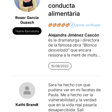
conducta
alimentària
Roser Garcia
Guasch
Opinió verificada
Teatre Barcelona
Alejandra Jiménez Cascón
és la dramaturga i directora
de la famosa obra “
Blanca
desvelada
” que encara
ressona a la ment de molts
de nosaltres. En aquesta
ocasió dirigeix un muntatge
15/09/2022
escrit i interpretat per
Sara
Fernández
. “
El viaje de
Paula
” que tracta un tema
Sara ha hecho con que
actual, conegut però no
pudiera ver en mi facetas de
resolt.
Paula. Me a hecho ver la
vulnerabilidad y la verdad
A diferència del que
Kathi Brandt
que en la vida real pasaría
passava fa vint o trenta
desapercibida. Salí
anys, els Trastorns de