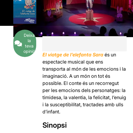
Deixa
la
teva
opinió
El viatge de l’elefanta Sara
és un
espectacle musical que ens
transporta al món de les emocions i la
imaginació. A un món on tot és
possible. El conte és un recorregut
per les emocions dels personatges: la
timidesa, la valentia, la felicitat, l’enuig
i la susceptibilitat, tractades amb ulls
d’infant.
Sinopsi