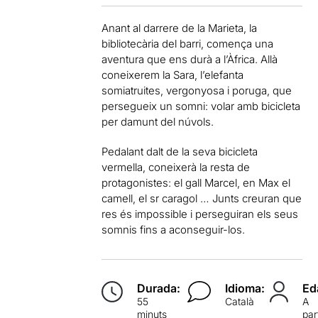
Anant al darrere de la Marieta, la
bibliotecària del barri, comença una
aventura que ens durà a l’Àfrica. Allà
coneixerem la Sara, l’elefanta
somiatruites, vergonyosa i poruga, que
persegueix un somni: volar amb bicicleta
per damunt del núvols.
Pedalant dalt de la seva bicicleta
vermella, coneixerà la resta de
protagonistes: el gall Marcel, en Max el
camell, el sr caragol … Junts creuran que
res és impossible i perseguiran els seus
somnis fins a aconseguir-los.
Durada:
Idioma:
Ed
55
Català
A
minuts
par