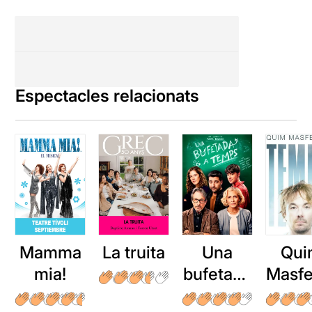
Espectacles relacionats
Mamma
La truita
Una
Qui
mia!
bufetada
Masfe
a temps
r: Te