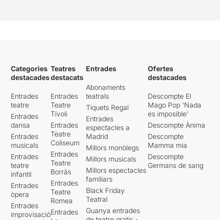
Categories
Teatres
Entrades
Ofertes
destacades
destacats
destacades
Abonaments
Entrades
Entrades
teatrals
Descompte El
teatre
Teatre
Mago Pop 'Nada
Tiquets Regal
Tívoli
es imposible'
Entrades
Entrades
dansa
Entrades
Descompte Ànima
espectacles a
Teatre
Entrades
Madrid
Descompte
Coliseum
musicals
Mamma mia
Millors monòlegs
Entrades
Entrades
Descompte
Millors musicals
Teatre
teatre
Germans de sang
Millors espectacles
Borràs
infantil
familiars
Entrades
Entrades
Black Friday
Teatre
òpera
Teatral
Romea
Entrades
Guanya entrades
Entrades
improvisació
de teatre gratis -