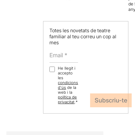
de 
an
Totes les novetats de teatre
familiar al teu correu un cop al
mes
He llegit i
accepto
les
condicions
d'ús
de la
web i la
política de
privacitat
.
*