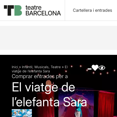
Cartellera i entrades
Descripció
Fitxa artística
Fotos i vídeos
Inici
»
Infantil
,
Musicals
,
Teatre
»
El
viatge de l’elefanta Sara
Comprar entrades per a
El viatge de
l’elefanta Sara