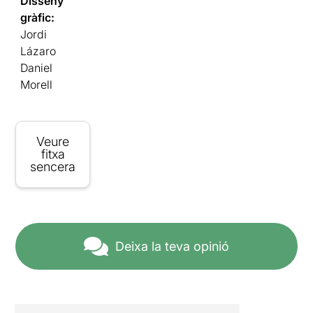
Disseny
gràfic:
Jordi
Lázaro
Daniel
Morell
Veure
fitxa
sencera
Deixa la teva opinió