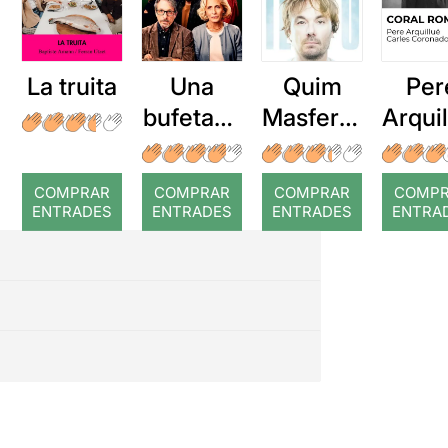
La truita
Una
Quim
Per
bufetada
Masferre
Arqui
a temps
r: Temps
: Cor
romp
COMPRAR
COMPRAR
COMPRAR
COMP
ENTRADES
ENTRADES
ENTRADES
ENTRA