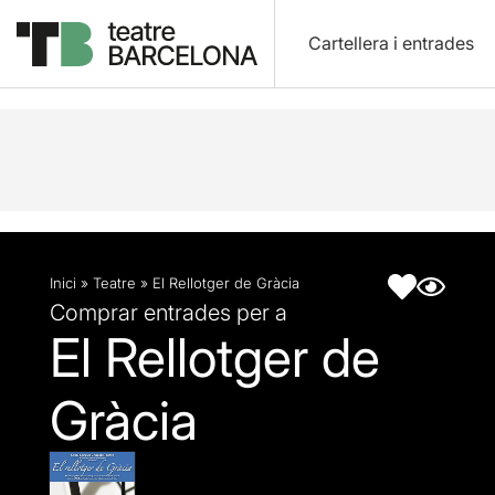
Cartellera i entrades
Descripció
Fitxa artística
Articles
Inici
»
Teatre
»
El Rellotger de Gràcia
Comprar entrades per a
El Rellotger de
Gràcia