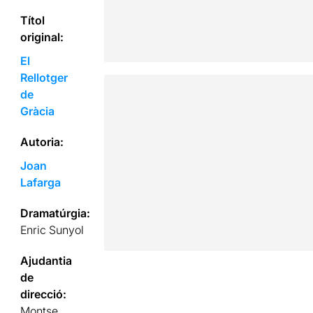
Títol
original:
El
Rellotger
de
Gràcia
Autoria:
Joan
Lafarga
Dramatúrgia:
Enric Sunyol
Ajudantia
de
direcció:
Montse