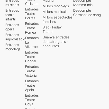
Entrades
Madrid
Descompte
Coliseum
musicals
Mamma mia
Millors monòlegs
Entrades
Entrades
Descompte
Millors musicals
Teatre
teatre
Germans de sang
Millors espectacles
Borràs
infantil
familiars
Entrades
Entrades
Black Friday
Teatre
òpera
Teatral
Romea
Entrades
Guanya entrades
Entrades
improvisació
de teatre gratis -
La
Entrades
concursos
Villarroel
monòlegs
Entrades
Teatre
Condal
Entrades
Teatre
Victòria
Entrades
Teatre
Apolo
Entrades
Teatre
Goya