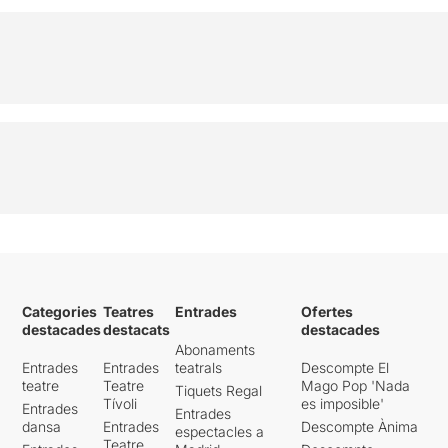
Categories
Teatres
Entrades
Ofertes
destacades
destacats
destacades
Abonaments
Entrades
Entrades
teatrals
Descompte El
teatre
Teatre
Mago Pop 'Nada
Tiquets Regal
Tívoli
es imposible'
Entrades
Entrades
dansa
Entrades
Descompte Ànima
espectacles a
Teatre