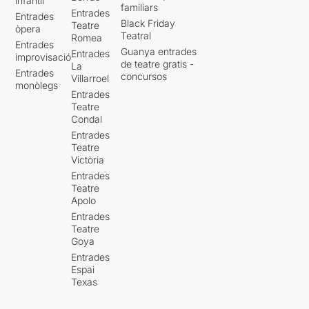
infantil
familiars
Entrades
Entrades
Black Friday
Teatre
òpera
Teatral
Romea
Entrades
Guanya entrades
Entrades
improvisació
de teatre gratis -
La
Entrades
concursos
Villarroel
monòlegs
Entrades
Teatre
Condal
Entrades
Teatre
Victòria
Entrades
Teatre
Apolo
Entrades
Teatre
Goya
Entrades
Espai
Texas