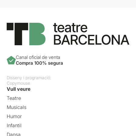
Canal oficial de venta
Compra 100% segura
Disseny i programació:
Copymouse
Vull veure
Teatre
Musicals
Humor
Infantil
Dansa