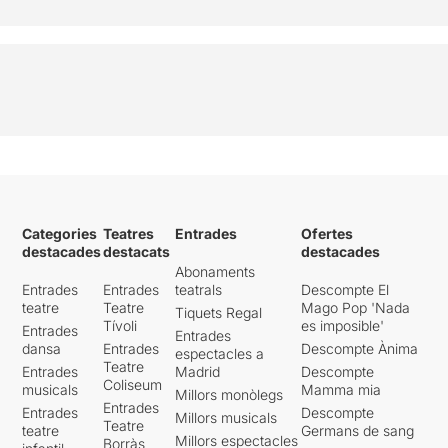
Categories
Teatres
Entrades
Ofertes
destacades
destacats
destacades
Abonaments
Entrades
Entrades
teatrals
Descompte El
teatre
Teatre
Mago Pop 'Nada
Tiquets Regal
Tívoli
es imposible'
Entrades
Entrades
dansa
Entrades
Descompte Ànima
espectacles a
Teatre
Entrades
Madrid
Descompte
Coliseum
musicals
Mamma mia
Millors monòlegs
Entrades
Entrades
Descompte
Millors musicals
Teatre
teatre
Germans de sang
Millors espectacles
Borràs