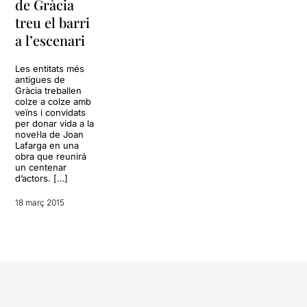
de Gràcia
treu el barri
a l’escenari
Les entitats més
antigues de
Gràcia treballen
colze a colze amb
veïns i convidats
per donar vida a la
novel·la de Joan
Lafarga en una
obra que reunirá
un centenar
d’actors. […]
18 març 2015