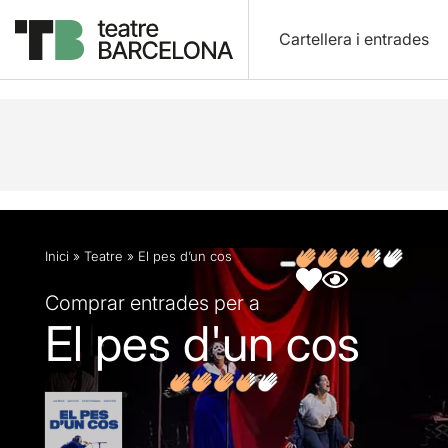
Cartellera i entrades
Descripció
Fitxa artística
Fotos i vídeos
Opin
Inici
»
Teatre
»
El pes d’un cos
Comprar entrades per a
El pes d'un cos