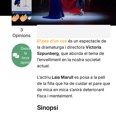
3
Opinions
El pes d’un cos
és un espectacle de
la dramaturga i directora
Victoria
Deixa
Szpunberg
, que aborda el tema de
la
teva
l’envelliment en la nostra societat
opinió
actual.
L’actriu
Laia Marull
es posa a la pell
de la filla que ha de cuidar el pare que
de mica en mica s’anirà deteriorant
fisca i mentalment.
Sinopsi