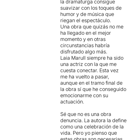
la dramaturga consigue
un ésser totalment
projeccions serveixen a
suavizar con los toques de
dependent, és una de les
Szpunberg
-autora i
humor y de música que
coses més tristes que m'ha
directora- a donar el to que
riegan el espectáculo.
tocat viure. Desitjar que tot
vol conferir-li a tot el conjunt.
Una obra que quizás no me
s'acabés, va ser el més
Però res seria igual sense la
ha llegado en el mejor
dolorós que he desitjat a la
potència interpretativa
momento y en otras
vida.
d'una
Laia Marull
pletòrica,
circunstancias habría
"Arribo al límit de les meves
quasi desbordada, que es
disfrutado algo más.
forces, pare. La teva vida
carrega a l'esquena aquest
Laia Marull siempre ha sido
no és vivible. La meva vida
fals monòleg i que es deixa
una actriz con la que me
no és vivible"
la pell damunt de l'escenari,
cuesta conectar. Esta vez
-Prou! Què més haurem de
però també en les
me ha vuelto a pasar,
veure? Si us plau, si
gravacions on interpreta a
aunque en el tramo final de
realment existeixes,
les altres germanes. Per
la obra sí que he conseguido
emporta-te'l. (Al cap de
cert, les tres germanes es
emocionarme con su
pocs dies, el meu pare va
diuen Olga, Maixa i Irina, en
actuación.
morir)
homenatge claríssim a
l'obra de Thékhov... amb la
Sé que no es una obra
Quin sentit té mantenir en
que guarda més d'una
denuncia. La autora la define
vida un cos d'algú que ha
coincidència.
como una celebración de la
perdut totes les facultats
vida. Pero yo pienso que
que ens fa humans?
estas obras son necesarias.