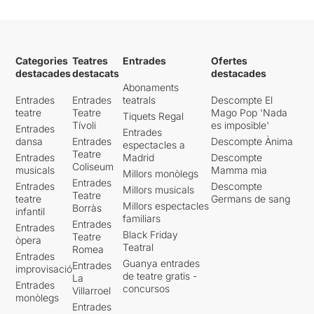
Categories
Teatres
Entrades
Ofertes
destacades
destacats
destacades
Abonaments
Entrades
Entrades
teatrals
Descompte El
teatre
Teatre
Mago Pop 'Nada
Tiquets Regal
Tívoli
es imposible'
Entrades
Entrades
dansa
Entrades
Descompte Ànima
espectacles a
Teatre
Entrades
Madrid
Descompte
Coliseum
musicals
Mamma mia
Millors monòlegs
Entrades
Entrades
Descompte
Millors musicals
Teatre
teatre
Germans de sang
Millors espectacles
Borràs
infantil
familiars
Entrades
Entrades
Black Friday
Teatre
òpera
Teatral
Romea
Entrades
Guanya entrades
Entrades
improvisació
de teatre gratis -
La
Entrades
concursos
Villarroel
monòlegs
Entrades