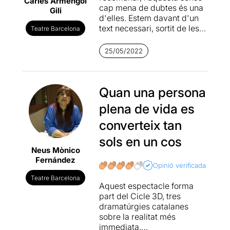
Carles Armengol
cap mena de dubtes és una
Gili
d'elles. Estem davant d'un
text necessari, sortit de les
Teatre Barcelona
entranyes i quasi a
contracor, però tan dur... que
25/05/2022
costa mirar-lo a la cara i
aguantar moltes de les
veritats que ens ensenya. No
sé fins a quin punt calia anar
Quan una persona
fins a l'extrem, si amb la
plena de vida es
meitat ja et fas a la idea de
les dificultats personals,
converteix tan
legals i socials que hi ha a
sols en un cos
l'arribar a la vellesa. Però,
Neus Mònico
sigui com sigui, està clar
Fernández
que la injustícia està present
Opinió verificada
en moltes fases del
via
Teatre Barcelona
crucis
que passa la
Aquest espectacle forma
protagonista quan el seu
part del Cicle 3D, tres
pare emmalalteix. Un camí
dramatúrgies catalanes
dolorós en el que no només
sobre la realitat més
has de conviure amb la
immediata.