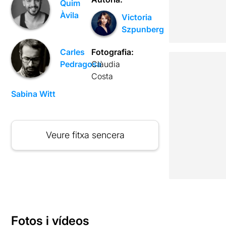
Quim
Àvila
Victoria
Szpunberg
Fotografia:
Carles
Clàudia
Pedragosa
Costa
Sabina Witt
Veure fitxa sencera
Fotos i vídeos