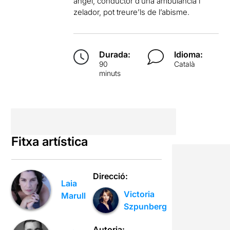
àngel, conductor d’una ambulància i
zelador, pot treure’ls de l’abisme.
Durada:
Idioma:
90
Català
minuts
Fitxa artística
Direcció:
Laia
Victoria
Marull
Szpunberg
Autoria: