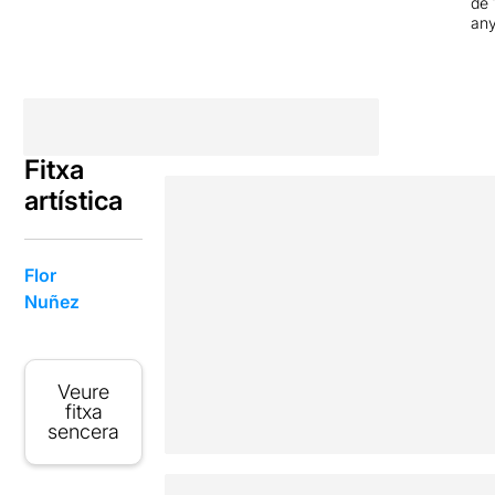
de 
an
Fitxa
artística
Flor
Nuñez
Veure
fitxa
sencera