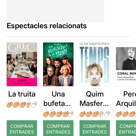
Espectacles relacionats
La truita
Una
Quim
Per
bufetada
Masferre
Arqui
a temps
r: Temps
: Cor
romp
COMPRAR
COMPRAR
COMPRAR
COMP
ENTRADES
ENTRADES
ENTRADES
ENTRA