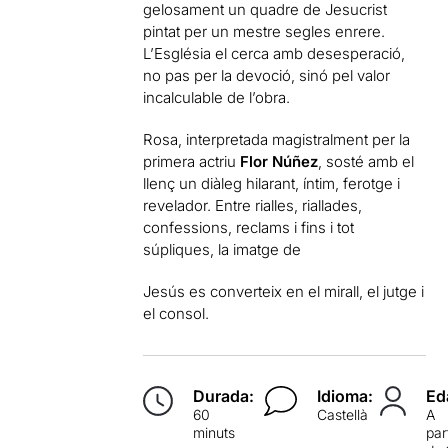
gelosament un quadre de Jesucrist
pintat per un mestre segles enrere.
L’Església el cerca amb desesperació,
no pas per la devoció, sinó pel valor
incalculable de l’obra.
Rosa, interpretada magistralment per la
primera actriu
Flor Núñez
, sosté amb el
llenç un diàleg hilarant, íntim, ferotge i
revelador. Entre rialles, riallades,
confessions, reclams i fins i tot
súpliques, la imatge de
Jesús es converteix en el mirall, el jutge i
el consol.
Durada:
Idioma:
Ed
60
Castellà
A
minuts
par