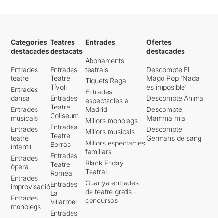
Categories
Teatres
Entrades
Ofertes
destacades
destacats
destacades
Abonaments
Entrades
Entrades
teatrals
Descompte El
teatre
Teatre
Mago Pop 'Nada
Tiquets Regal
Tívoli
es imposible'
Entrades
Entrades
dansa
Entrades
Descompte Ànima
espectacles a
Teatre
Entrades
Madrid
Descompte
Coliseum
musicals
Mamma mia
Millors monòlegs
Entrades
Entrades
Descompte
Millors musicals
Teatre
teatre
Germans de sang
Millors espectacles
Borràs
infantil
familiars
Entrades
Entrades
Black Friday
Teatre
òpera
Teatral
Romea
Entrades
Guanya entrades
Entrades
improvisació
de teatre gratis -
La
Entrades
concursos
Villarroel
monòlegs
Entrades