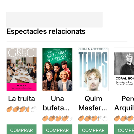
Espectacles relacionats
La truita
Una
Quim
Per
bufetada
Masferre
Arqui
a temps
r: Temps
: Cor
romp
COMPRAR
COMPRAR
COMPRAR
COMP