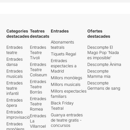
Categories
Teatres
Entrades
Ofertes
destacades
destacats
destacades
Abonaments
Entrades
Entrades
teatrals
Descompte El
teatre
Teatre
Mago Pop 'Nada
Tiquets Regal
Tívoli
es imposible'
Entrades
Entrades
dansa
Entrades
Descompte Ànima
espectacles a
Teatre
Entrades
Madrid
Descompte
Coliseum
musicals
Mamma mia
Millors monòlegs
Entrades
Entrades
Descompte
Millors musicals
Teatre
teatre
Germans de sang
Millors espectacles
Borràs
infantil
familiars
Entrades
Entrades
Black Friday
Teatre
òpera
Teatral
Romea
Entrades
Guanya entrades
Entrades
improvisació
de teatre gratis -
La
Entrades
concursos
Villarroel
monòlegs