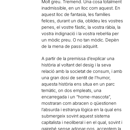
Molt greu. Tremend. Una cosa totalment
inadmissible, en un lloc com aquest. En
aquest lloc de fantasia, les famílies
felices, durant un dia, oblideu les vostres
penes, el vostre fàstic, la vostra ràbia, la
vostra indignació i la vostra rebel·lia per
un mòdic preu. O no tan mòdic. Depèn
de la mena de passi adquirit.
A partir de la premissa d’explicar una
història al voltant del desig i la seva
relació amb la societat de consum, i amb
una gran dosi de sentit de l’humor,
aquesta història ens situa en un parc
temàtic, on dos empleats, una
encarregada i un “home-mascota”,
mostraran com abracen o qüestionen
l’absurda i estranya lògica en la qual ens
submergeix sovint aquest sistema
capitalista i neoliberal i en el qual, sovint i
gairebé sense adonar-nos, acceptem la