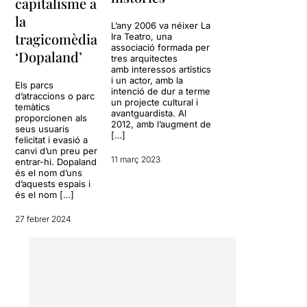
capitalisme a
la
L’any 2006 va néixer La
tragicomèdia
Ira Teatro, una
associació formada per
‘Dopaland’
tres arquitectes
amb interessos artístics
i un actor, amb la
Els parcs
intenció de dur a terme
d’atraccions o parc
un projecte cultural i
temàtics
avantguardista. Al
proporcionen als
2012, amb l’augment de
seus usuaris
[…]
felicitat i evasió a
canvi d’un preu per
11 març 2023
entrar-hi. Dopaland
és el nom d’uns
d’aquests espais i
és el nom […]
27 febrer 2024