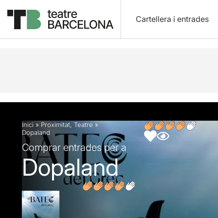
Cartellera i entrades
Descripció
Fitxa artística
Articles
Inici
»
Proximitat
,
Teatre
»
Dopaland
Comprar entrades per a
Dopaland