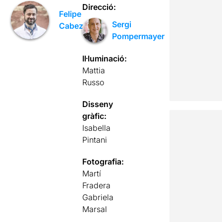
Direcció:
Felipe
Sergi
Cabezas
Pompermayer
Il·luminació:
Mattia
Russo
Disseny
gràfic:
Isabella
Pintani
Fotografia:
Martí
Fradera
Gabriela
Marsal