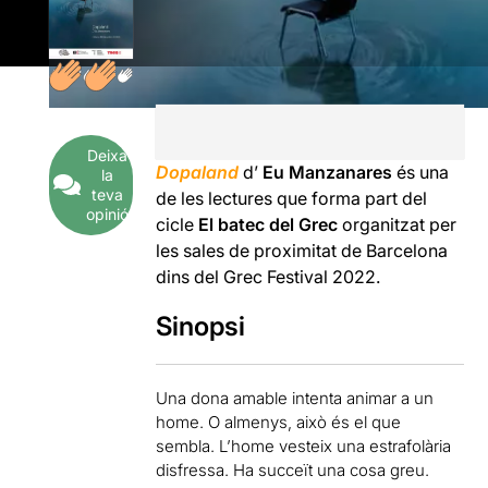
Deixa
Dopaland
d’
Eu Manzanares
és una
la
teva
de les lectures que forma part del
opinió
cicle
El batec del Grec
organitzat per
les sales de proximitat de Barcelona
dins del Grec Festival 2022.
Sinopsi
Una dona amable intenta animar a un
home. O almenys, això és el que
sembla. L’home vesteix una estrafolària
disfressa. Ha succeït una cosa greu.