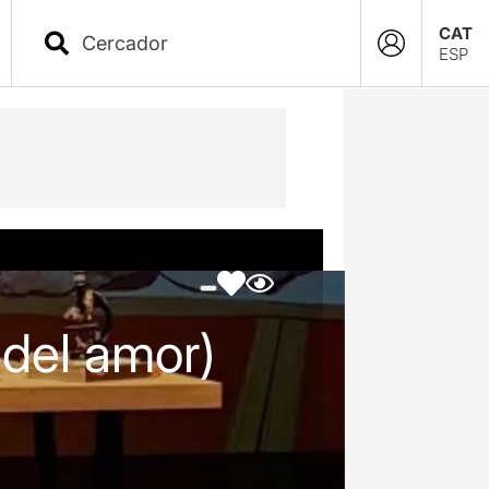
CAT
ESP
 del amor)