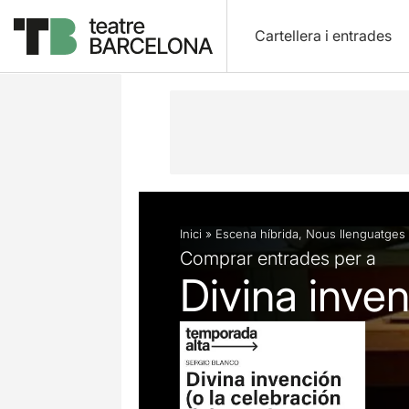
Cartellera i entrades
Descripció
Fitxa artística
Fotos i 
Inici
»
Escena híbrida
,
Nous llenguatges
Comprar entrades per a
Divina inven