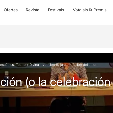
Ofertes
Revista
Festivals
Vota als IX Premis
vídeos
Articles
 escènics
,
Teatre
»
Divina invención (o la celebración del amor)
ción (o la celebración