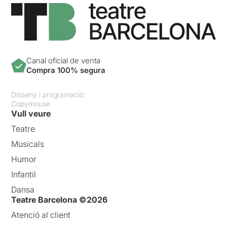
un terra que dóna color a les
vides d'aquestes dones.
La nostra valoració és de 6
sobre 10
Canal oficial de venta
Si voleu llegir la ressenya
Compra 100% segura
original, només heu de clicar
en aquest
ENLLAÇ
Disseny i programació:
Copymouse
Vull veure
Teatre
Musicals
Humor
Infantil
Dansa
Teatre Barcelona ©2026
Atenció al client