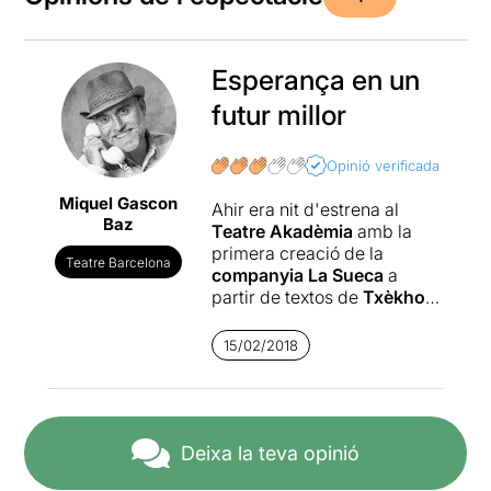
Esperança en un
futur millor
Opinió verificada
Miquel Gascon
Ahir era nit d'estrena al
Baz
Teatre Akadèmia
amb la
primera creació de la
Teatre Barcelona
companyia La Sueca
a
partir de textos de
Txèkhov
.
Dirigides per
Cristina
15/02/2018
Cervià
, les actrius
Mar
Casas
,
Clara Garcés
i
Mireia Vallès
porten a
escena els personatges
femenins més emblemàtics
Deixa la teva opinió
de l'autor rus, personatges