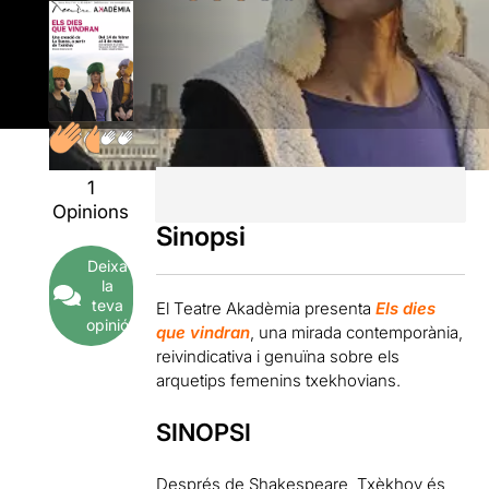
1
Opinions
Sinopsi
Deixa
la
teva
El Teatre Akadèmia presenta
Els dies
opinió
que vindran
, una mirada contemporània,
reivindicativa i genuïna sobre els
arquetips femenins txekhovians.
SINOPSI
Després de Shakespeare, Txèkhov és