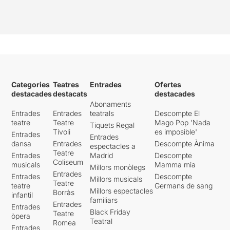
Moscou, Sònia i Vària són
solteres amargades que es
resignen a les seves vides
grises i no acompleixen els
seus somnis.
La companyia La Sueca
neix durant la primavera de
Categories
Teatres
Entrades
Ofertes
2016 a la recerca d'una
destacades
destacats
destacades
teatralitat pròpia i
Abonaments
contemporània i està
Entrades
Entrades
teatrals
Descompte El
formada per Cristina Cervià,
teatre
Teatre
Mago Pop 'Nada
Tiquets Regal
Mar Casas, Clara Garcés i
Tívoli
es imposible'
Entrades
Mireia Vallès. Amb aquesta
Entrades
dansa
Entrades
Descompte Ànima
espectacles a
proposta de
ELS DIES QUE
Teatre
Entrades
Madrid
Descompte
VINDRAN
volen
parlar de
Coliseum
musicals
Mamma mia
l'esperança en alguna cosa
Millors monòlegs
Entrades
Entrades
Descompte
millor
que ha d'arribar a la
Millors musicals
Teatre
teatre
Germans de sang
nostra existència. Els
Millors espectacles
Borràs
infantil
personatges femenins de
familiars
Entrades
Entrades
Txékhov ens remeten a
Black Friday
Teatre
òpera
aquesta il·lusió, a aquesta
Teatral
Romea
Entrades
esperança en un futur millor,