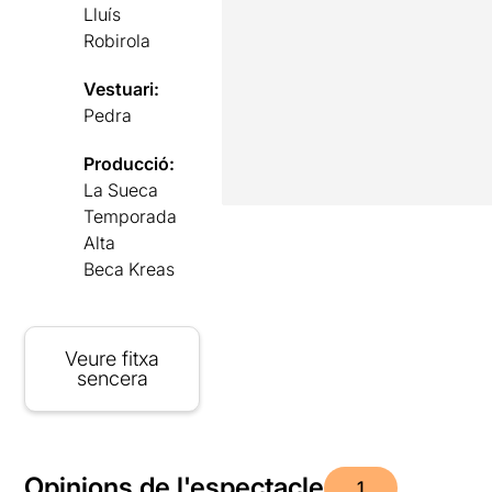
Lluís
Robirola
Vestuari:
Pedra
Producció:
La Sueca
Temporada
Alta
Beca Kreas
Veure fitxa
sencera
Opinions de l'espectacle
1