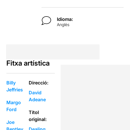
Idioma:
Anglès
Fitxa artística
Billy
Direcció:
Jeffries
David
Adeane
Margo
Ford
Títol
original:
Joe
Bentley
Dealing