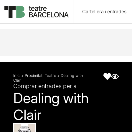
Cartellera i entrades
Descripció
Fitxa artística
Inici
»
Proximitat
,
Teatre
»
Dealing with
Clair
Comprar entrades per a
Dealing with
Clair