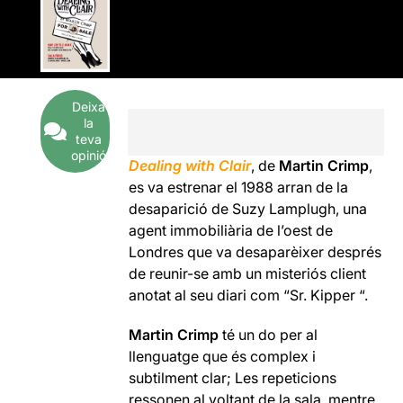
Deixa
la
teva
opinió
Dealing with Clair
, de
Martin Crimp
,
es va estrenar el 1988 arran de la
desaparició de Suzy Lamplugh, una
agent immobiliària de l’oest de
Londres que va desaparèixer després
de reunir-se amb un misteriós client
anotat al seu diari com “Sr. Kipper “.
Martin Crimp
té un do per al
llenguatge que és complex i
subtilment clar; Les repeticions
ressonen al voltant de la sala, mentre