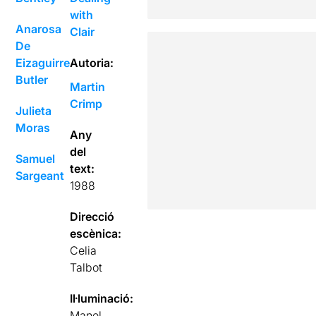
with
Anarosa
Clair
De
Eizaguirre
Autoria:
Butler
Martin
Crimp
Julieta
Moras
Any
del
Samuel
text:
Sargeant
1988
Direcció
escènica:
Celia
Talbot
Il·luminació:
Manel