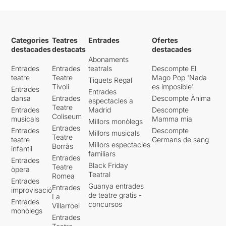
Categories
Teatres
Entrades
Ofertes
destacades
destacats
destacades
Abonaments
Entrades
Entrades
teatrals
Descompte El
teatre
Teatre
Mago Pop 'Nada
Tiquets Regal
Tívoli
es imposible'
Entrades
Entrades
dansa
Entrades
Descompte Ànima
espectacles a
Teatre
Entrades
Madrid
Descompte
Coliseum
musicals
Mamma mia
Millors monòlegs
Entrades
Entrades
Descompte
Millors musicals
Teatre
teatre
Germans de sang
Millors espectacles
Borràs
infantil
familiars
Entrades
Entrades
Black Friday
Teatre
òpera
Teatral
Romea
Entrades
Guanya entrades
Entrades
improvisació
de teatre gratis -
La
Entrades
concursos
Villarroel
monòlegs
Entrades