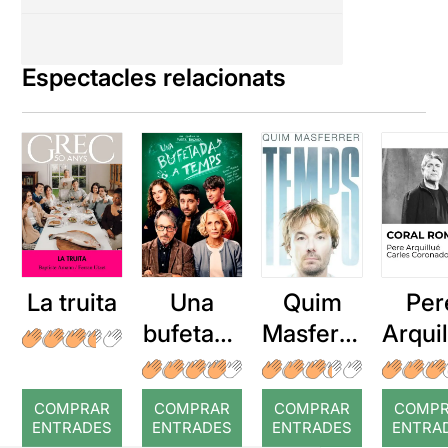
Espectacles relacionats
La truita
Una
Quim
Per
bufetada
Masferre
Arqui
a temps
r: Temps
: Cor
romp
COMPRAR
COMPRAR
COMPRAR
COMP
ENTRADES
ENTRADES
ENTRADES
ENTRA