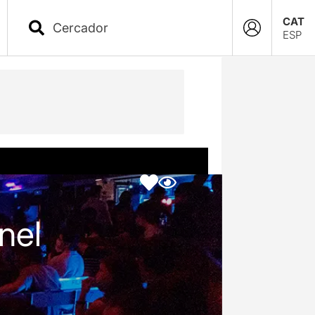
CAT
ESP
nel