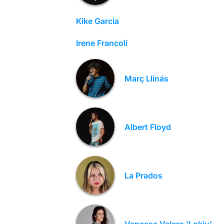
Kike García
Irene Francolí
Març Llinás
Albert Floyd
La Prados
Vanessa Valero 'Lokiu'