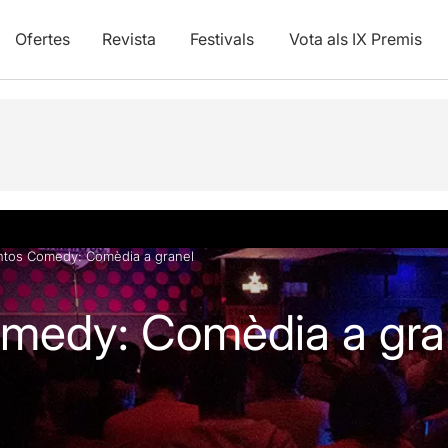
Ofertes
Revista
Festivals
Vota als IX Premis
vídeos
Articles
ntos Comedy: Comèdia a granel
omedy: Comèdia a gra