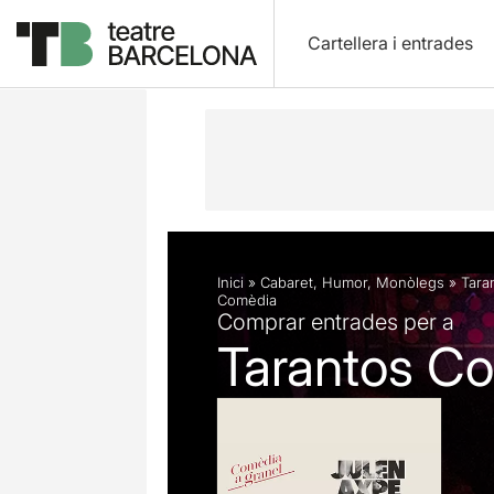
Cartellera i entrades
Descripció
Fitxa artística
Fotos i 
Inici
»
Cabaret
,
Humor
,
Monòlegs
»
Tara
Comèdia
Comprar entrades per a
Tarantos C