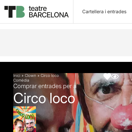
Cartellera i entrades
Descripció
Fitxa artística
Inici
»
Clown
»
Circo loco
Comèdia
Comprar entrades per a
Circo loco