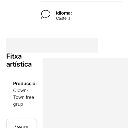
Idioma:
Castellà
Fitxa
artística
Producció:
Clown-
Town free
grup
Veure