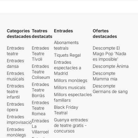
Categories
Teatres
Entrades
Ofertes
destacades
destacats
destacades
Abonaments
Entrades
Entrades
teatrals
Descompte El
teatre
Teatre
Mago Pop 'Nada
Tiquets Regal
Tívoli
es imposible'
Entrades
Entrades
dansa
Entrades
Descompte Ànima
espectacles a
Teatre
Entrades
Madrid
Descompte
Coliseum
musicals
Mamma mia
Millors monòlegs
Entrades
Entrades
Descompte
Millors musicals
Teatre
teatre
Germans de sang
Millors espectacles
Borràs
infantil
familiars
Entrades
Entrades
Black Friday
Teatre
òpera
Teatral
Romea
Entrades
Guanya entrades
Entrades
improvisació
de teatre gratis -
La
Entrades
concursos
Villarroel
monòlegs