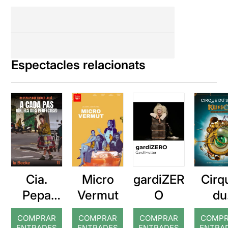
Espectacles relacionats
Cia.
gardiZER
Cirq
Micro
Pepa
O
du
Vermut
Plana: A
Solei
COMPRAR
COMPRAR
COMPRAR
COMP
cada pas
Kuri
ENTRADES
ENTRADES
ENTRADES
ENTRA