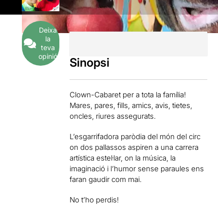
Deixa
la
teva
opinió
Sinopsi
Clown-Cabaret per a tota la família!
Mares, pares, fills, amics, avis, tietes,
oncles, riures assegurats.
L’esgarrifadora paròdia del món del circ
on dos pallassos aspiren a una carrera
artística estel·lar, on la música, la
imaginació i l’humor sense paraules ens
faran gaudir com mai.
No t’ho perdis!