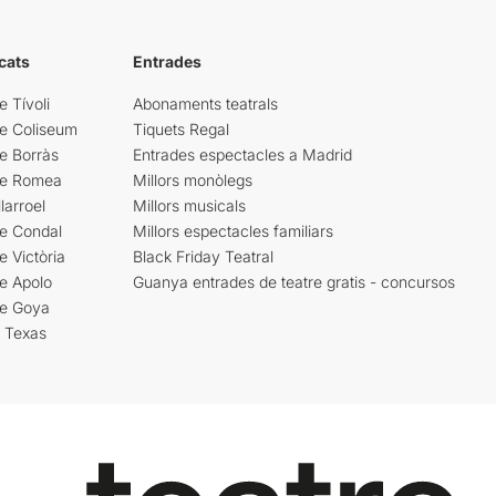
cats
Entrades
e Tívoli
Abonaments teatrals
re Coliseum
Tiquets Regal
e Borràs
Entrades espectacles a Madrid
re Romea
Millors monòlegs
larroel
Millors musicals
re Condal
Millors espectacles familiars
e Victòria
Black Friday Teatral
e Apolo
Guanya entrades de teatre gratis - concursos
re Goya
i Texas