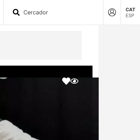
CAT
ESP