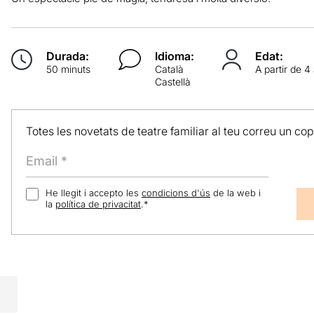
Durada:
Idioma:
Edat:
50 minuts
Català
A partir de 4
Castellà
Totes les novetats de teatre familiar al teu correu un co
He llegit i accepto les
condicions d'ús
de la web i
la
política de privacitat
.
*