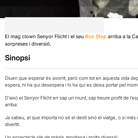
El mag clown Senyor Flicht i el seu
Bus Stop
arriba a la C
sorpreses i diversió.
Sinopsi
Diuen que esperar és avorrit, però com tot en aquesta vida dep
espera, hi ha qui desespera i hi ha qui es deixa portar pel mo
D’això el Senyor Flicht en sap un munt, sap treure profit de l
arriba.
Ja sabeu, el que importa no sé el destí sinó el viatge, o si més 
divertit.
Un espectacle ple de màgia, tendresa i molta diversió.