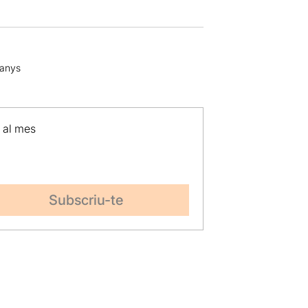
 anys
p al mes