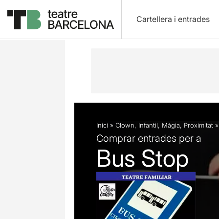
Cartellera i entrades
Descripció
Fitxa artística
Inici
»
Clown
,
Infantil
,
Màgia
,
Proximitat
Comprar entrades per a
Bus Stop