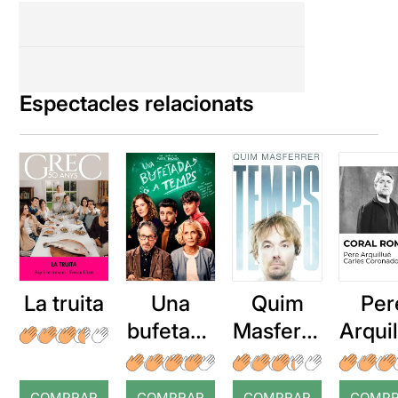
Espectacles relacionats
La truita
Una
Quim
Per
bufetada
Masferre
Arqui
a temps
r: Temps
: Cor
romp
COMPRAR
COMPRAR
COMPRAR
COMP