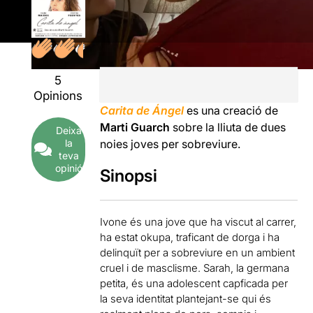
5
Opinions
Carita de Ángel
es una creació de
Marti Guarch
sobre la lliuta de dues
Deixa
la
noies joves per sobreviure.
teva
opinió
Sinopsi
Ivone és una jove que ha viscut al carrer,
ha estat okupa, traficant de dorga i ha
delinquït per a sobreviure en un ambient
cruel i de masclisme. Sarah, la germana
petita, és una adolescent capficada per
la seva identitat plantejant-se qui és