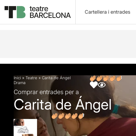
Cartellera i entrades
Descripció
Fitxa artística
Opinions
Inici
»
Teatre
»
Carita de Ángel
Drama
Comprar entrades per a
Carita de Ángel