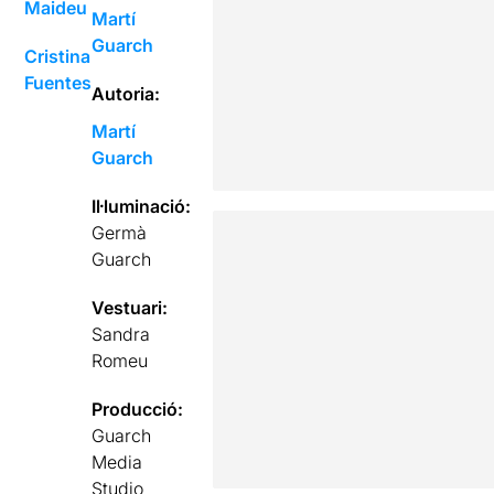
Maideu
Martí
Guarch
Cristina
Fuentes
Autoria:
Martí
Guarch
Il·luminació:
Germà
Guarch
Vestuari:
Sandra
Romeu
Producció:
Guarch
Media
Studio