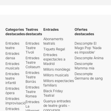
Categories
Teatres
Entrades
Ofertes
destacades
destacats
destacades
Abonaments
Entrades
Entrades
teatrals
Descompte El
teatre
Teatre
Mago Pop 'Nada
Tiquets Regal
Tívoli
es imposible'
Entrades
Entrades
dansa
Entrades
Descompte Ànima
espectacles a
Teatre
Entrades
Madrid
Descompte
Coliseum
musicals
Mamma mia
Millors monòlegs
Entrades
Entrades
Descompte
Millors musicals
Teatre
teatre
Germans de sang
Millors espectacles
Borràs
infantil
familiars
Entrades
Entrades
Black Friday
Teatre
òpera
Teatral
Romea
Entrades
Guanya entrades
Entrades
improvisació
de teatre gratis -
La
Entrades
concursos
Villarroel