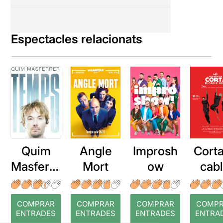
Espectacles relacionats
Quim
Angle
Improsh
Corta
Masferre
Mort
ow
cab
r: Temps
roj
COMPRAR
COMPRAR
COMPRAR
COMP
ENTRADES
ENTRADES
ENTRADES
ENTRA