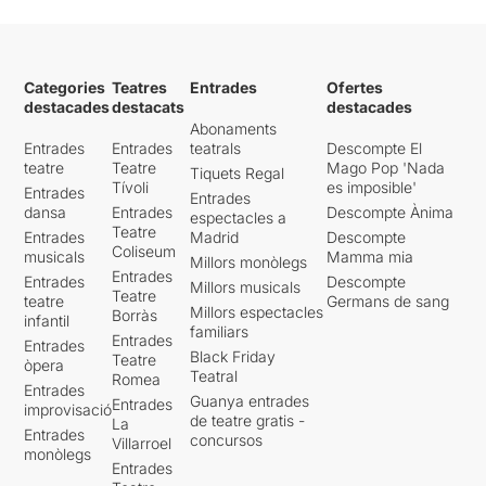
Categories
Teatres
Entrades
Ofertes
destacades
destacats
destacades
Abonaments
Entrades
Entrades
teatrals
Descompte El
teatre
Teatre
Mago Pop 'Nada
Tiquets Regal
Tívoli
es imposible'
Entrades
Entrades
dansa
Entrades
Descompte Ànima
espectacles a
Teatre
Entrades
Madrid
Descompte
Coliseum
musicals
Mamma mia
Millors monòlegs
Entrades
Entrades
Descompte
Millors musicals
Teatre
teatre
Germans de sang
Millors espectacles
Borràs
infantil
familiars
Entrades
Entrades
Black Friday
Teatre
òpera
Teatral
Romea
Entrades
Guanya entrades
Entrades
improvisació
de teatre gratis -
La
Entrades
concursos
Villarroel
monòlegs
Entrades