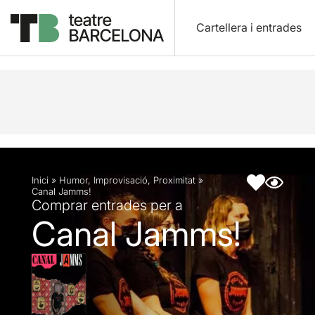
Cartellera i entrades
Descripció
Fitxa artística
Inici
»
Humor
,
Improvisació
,
Proximitat
»
Canal Jamms!
Comprar entrades per a
Canal Jamms!