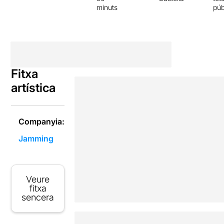
minuts
púb
Fitxa
artística
Companyia:
Jamming
Veure
fitxa
sencera