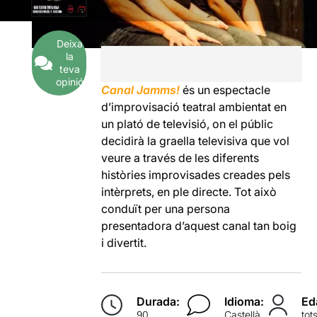
Deixa
la
teva
opinió
Canal Jamms!
és un espectacle
d’improvisació teatral ambientat en
un plató de televisió, on el públic
decidirà la graella televisiva que vol
veure a través de les diferents
històries improvisades creades pels
intèrprets, en ple directe. Tot això
conduït per una persona
presentadora d’aquest canal tan boig
i divertit.
Durada:
Idioma:
Ed
90
Castellà
tot