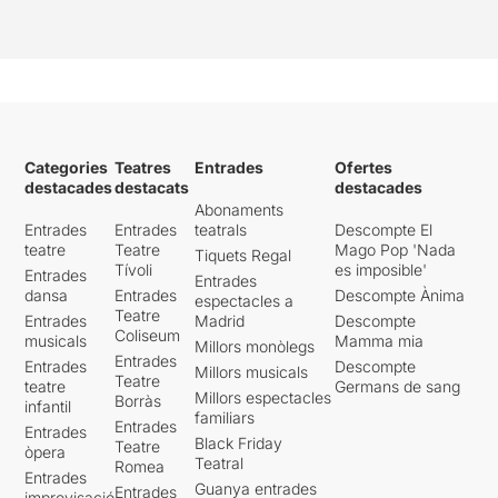
Categories
Teatres
Entrades
Ofertes
destacades
destacats
destacades
Abonaments
Entrades
Entrades
teatrals
Descompte El
teatre
Teatre
Mago Pop 'Nada
Tiquets Regal
Tívoli
es imposible'
Entrades
Entrades
dansa
Entrades
Descompte Ànima
espectacles a
Teatre
Entrades
Madrid
Descompte
Coliseum
musicals
Mamma mia
Millors monòlegs
Entrades
Entrades
Descompte
Millors musicals
Teatre
teatre
Germans de sang
Millors espectacles
Borràs
infantil
familiars
Entrades
Entrades
Black Friday
Teatre
òpera
Teatral
Romea
Entrades
Guanya entrades
Entrades
improvisació