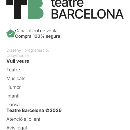
Canal oficial de venta
Compra 100% segura
Disseny i programació:
Copymouse
Vull veure
Teatre
Musicals
Humor
Infantil
Dansa
Teatre Barcelona ©2026
Atenció al client
Avís legal