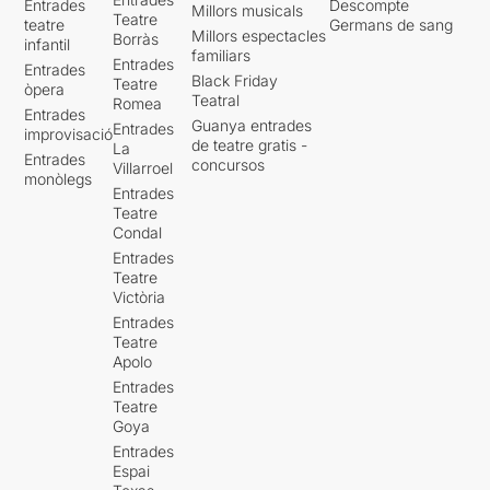
Entrades
Descompte
Millors musicals
Teatre
teatre
Germans de sang
Millors espectacles
Borràs
infantil
familiars
Entrades
Entrades
Black Friday
Teatre
òpera
Teatral
Romea
Entrades
Guanya entrades
Entrades
improvisació
de teatre gratis -
La
Entrades
concursos
Villarroel
monòlegs
Entrades
Teatre
Condal
Entrades
Teatre
Victòria
Entrades
Teatre
Apolo
Entrades
Teatre
Goya
Entrades
Espai