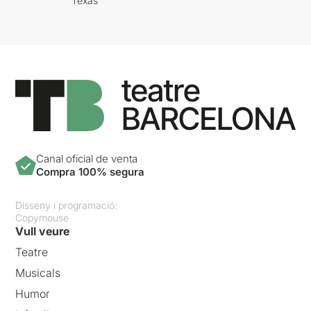
Texas
Canal oficial de venta
Compra 100% segura
Disseny i programació:
Copymouse
Vull veure
Teatre
Musicals
Humor