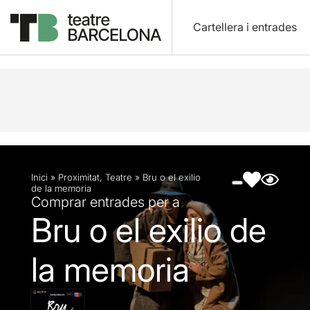
Cartellera i entrades
Descripció
Fitxa artística
Fotos i vídeos
Inici
»
Proximitat
,
Teatre
»
Bru o el exilio
de la memoria
Comprar entrades per a
Bru o el exilio de
la memoria