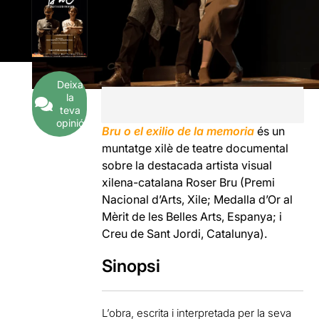
Deixa
la
teva
opinió
Bru o el exilio de la memoria
és un
muntatge xilè de teatre documental
sobre la destacada artista visual
xilena-catalana Roser Bru (Premi
Nacional d’Arts, Xile; Medalla d’Or al
Mèrit de les Belles Arts, Espanya; i
Creu de Sant Jordi, Catalunya).
Sinopsi
L’obra, escrita i interpretada per la seva