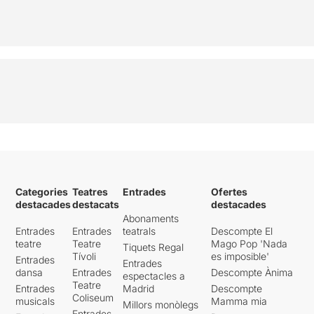
Categories
Teatres
Entrades
Ofertes
destacades
destacats
destacades
Abonaments
Entrades
Entrades
teatrals
Descompte El
teatre
Teatre
Mago Pop 'Nada
Tiquets Regal
Tívoli
es imposible'
Entrades
Entrades
dansa
Entrades
Descompte Ànima
espectacles a
Teatre
Entrades
Madrid
Descompte
Coliseum
musicals
Mamma mia
Millors monòlegs
Entrades