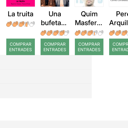
La truita
Una
Quim
Per
bufetada
Masferre
Arqui
a temps
r: Temps
: Cor
romp
COMPRAR
COMPRAR
COMPRAR
COMP
ENTRADES
ENTRADES
ENTRADES
ENTRA