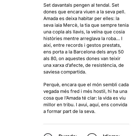
Set davantals pengen al tendal. Set
dones que encara viuen a la seva pell.
Amada es deixa habitar per elles: la
seva iaia Mercè, la tia que sempre tenia
una copla als llavis, la veïna que cosia
històries mentre arreglava la roba… I
així, entre records i gestos prestats,
ens porta a la Barcelona dels anys 50
als 80, on aquestes dones van teixir
una xarxa d’afecte, de resistència, de
saviesa compartida.
Perquè, encara que el món sembli cada
vegada més fred i més hostil, hi ha una
cosa que l’Amada té clar: la vida es viu
millor en tribu. I avui, aquí, ens convida
a formar part de la seva.