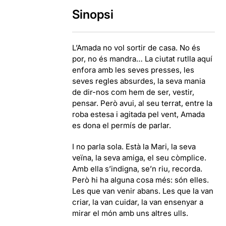
Sinopsi
L’Amada no vol sortir de casa. No és
por, no és mandra… La ciutat rutlla aquí
enfora amb les seves presses, les
seves regles absurdes, la seva mania
de dir-nos com hem de ser, vestir,
pensar. Però avui, al seu terrat, entre la
roba estesa i agitada pel vent, Amada
es dona el permís de parlar.
I no parla sola. Està la Mari, la seva
veïna, la seva amiga, el seu còmplice.
Amb ella s’indigna, se’n riu, recorda.
Però hi ha alguna cosa més: són elles.
Les que van venir abans. Les que la van
criar, la van cuidar, la van ensenyar a
mirar el món amb uns altres ulls.