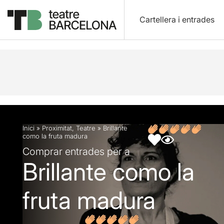
Cartellera i entrades
Descripció
Fitxa artística
Fotos i vídeos
Opin
Inici
»
Proximitat
,
Teatre
»
Brillante
como la fruta madura
Comprar entrades per a
Brillante como la
fruta madura