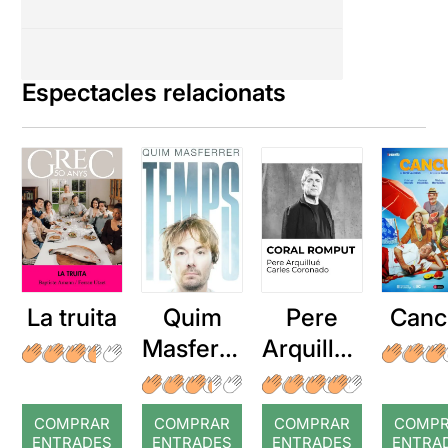
Espectacles relacionats
La truita
Quim
Pere
Canc
Masferre
Arquillué
r: Temps
: Coral
romput
COMPRAR
COMPRAR
COMPRAR
COMP
ENTRADES
ENTRADES
ENTRADES
ENTRA