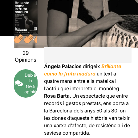
29
Opinions
Ángela Palacios
dirigeix
Brillante
como la fruta madura
un text a
Deixa
la
quatre mans entre ella mateixa i
teva
l’actriu que interpreta el monòleg
opinió
Rosa Barta.
Un espectacle que entre
records i gestos prestats, ens porta a
la Barcelona dels anys 50 als 80, on
les dones d’aquesta història van teixir
una xarxa d’afecte, de resistència i de
saviesa compartida.