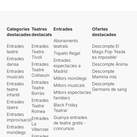
Categories
Teatres
Entrades
Ofertes
destacades
destacats
destacades
Abonaments
Entrades
Entrades
teatrals
Descompte El
teatre
Teatre
Mago Pop 'Nada
Tiquets Regal
Tívoli
es imposible'
Entrades
Entrades
dansa
Entrades
Descompte Ànima
espectacles a
Teatre
Entrades
Madrid
Descompte
Coliseum
musicals
Mamma mia
Millors monòlegs
Entrades
Entrades
Descompte
Millors musicals
Teatre
teatre
Germans de sang
Millors espectacles
Borràs
infantil
familiars
Entrades
Entrades
Black Friday
Teatre
òpera
Teatral
Romea
Entrades
Guanya entrades
Entrades
improvisació
de teatre gratis -
La
Entrades
concursos
Villarroel
monòlegs
Entrades