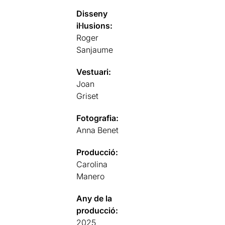
Disseny
il·lusions:
Roger
Sanjaume
Vestuari:
Joan
Griset
Fotografia:
Anna Benet
Producció:
Carolina
Manero
Any de la
producció:
2025