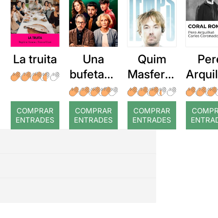
La truita
Una
Quim
Per
bufetada
Masferre
Arqui
a temps
r: Temps
: Cor
romp
COMPRAR
COMPRAR
COMPRAR
COMP
ENTRADES
ENTRADES
ENTRADES
ENTRA