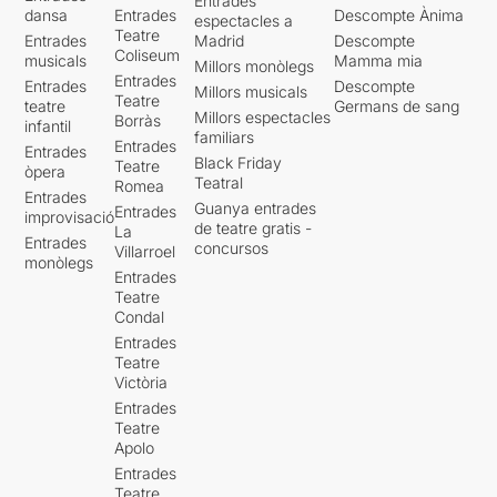
Entrades
dansa
Entrades
Descompte Ànima
espectacles a
Teatre
Entrades
Madrid
Descompte
Coliseum
musicals
Mamma mia
Millors monòlegs
Entrades
Entrades
Descompte
Millors musicals
Teatre
teatre
Germans de sang
Millors espectacles
Borràs
infantil
familiars
Entrades
Entrades
Black Friday
Teatre
òpera
Teatral
Romea
Entrades
Guanya entrades
Entrades
improvisació
de teatre gratis -
La
Entrades
concursos
Villarroel
monòlegs
Entrades
Teatre
Condal
Entrades
Teatre
Victòria
Entrades
Teatre
Apolo
Entrades
Teatre