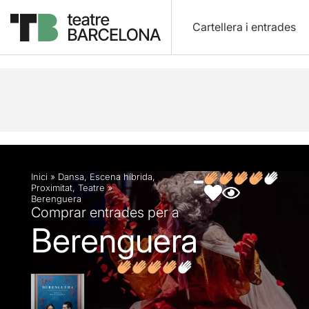
Cartellera i entrades
Descripció
Fitxa artística
Fotos i vídeos
Opin
Inici
»
Dansa
,
Escena híbrida
,
Proximitat
,
Teatre
»
Berenguera
Comprar entrades per a
Berenguera