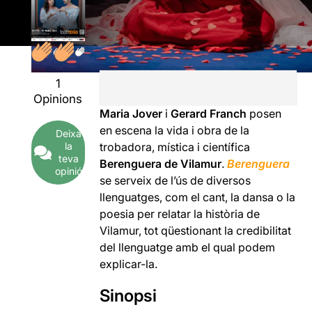
1
Opinions
Maria Jover
i
Gerard Franch
posen
en escena la vida i obra de la
Deixa
la
trobadora, mística i científica
teva
Berenguera de Vilamur
.
Berenguera
opinió
se serveix de l’ús de diversos
llenguatges, com el cant, la dansa o la
poesia per relatar la història de
Vilamur, tot qüestionant la credibilitat
del llenguatge amb el qual podem
explicar-la.
Sinopsi