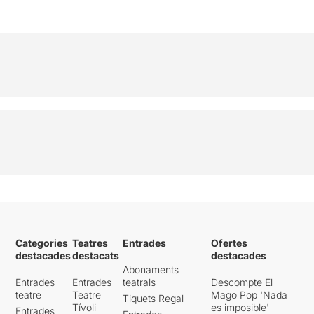
Categories
Teatres
Entrades
Ofertes
destacades
destacats
destacades
Abonaments
Entrades
Entrades
teatrals
Descompte El
teatre
Teatre
Mago Pop 'Nada
Tiquets Regal
Tívoli
es imposible'
Entrades