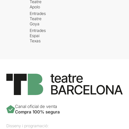
que volen fer front al
Teatre
desemparament dels avis
Apolo
proposant solucions.
Entrades
Teatre
Una posada en escena molt
Goya
dinàmica
, amb els canvis de
Entrades
vestuari i de històries a la
Espai
vista dels espectadors,
Texas
i poquíssims elements
escenogràfics, però molt
ben aprofitats.
Unes interpretacions molt
correctes
amb moments
molt divertits i
engrescadors, malgrat la
duresa del que ens estan
explicant.
En resum, una
interessant proposta que
Canal oficial de venta
ajuda a la reflexió
.
Compra 100% segura
Per veure l'apunt original
Disseny i programació:
sencer, només cal clicar en