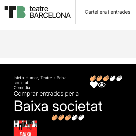
Cartellera i entrades
Descripció
Fitxa artística
Opinions
Inici
»
Humor
,
Teatre
»
Baixa
societat
Comèdia
Comprar entrades per a
Baixa societat