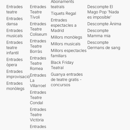
Abonaments
lloc de feina
com si es
Entrades
Entrades
teatrals
Descompte El
tractés d'una loteria i la
teatre
Teatre
Mago Pop 'Nada
Tiquets Regal
grossa fos l'obtenció d'un
Tívoli
es imposible'
Entrades
lloc de treball
. En aquesta
Entrades
dansa
Entrades
Descompte Ànima
espectacles a
peça s'ha incorporat
Teatre
Entrades
Madrid
Descompte
Sandra Amade
. Tots quatre
Coliseum
musicals
Mamma mia
Millors monòlegs
interpreten diversos papers.
Entrades
Entrades
Descompte
Millors musicals
Teatre
teatre
Germans de sang
I la darrera d'aquestes
Millors espectacles
Borràs
infantil
històries ens parla de
la
familiars
Entrades
Entrades
precarietat afectiva a la
Black Friday
Teatre
òpera
que estan sotmesos els
Teatral
Romea
Entrades
nostres avis
que acaben
Guanya entrades
Entrades
improvisació
sent un "pes" per a les
de teatre gratis -
La
Entrades
famílies.
Albert Riera
i
Anna
concursos
Villarroel
monòlegs
Ripoll
són els avis, el Sr.
Entrades
Pons i la Sra. Moragues que
Teatre
s'ajuden d'unes màscares i
Condal
una elaborada gestualitat
Entrades
per interpretar-los. La Irene
Teatre
(
Sandra Amade
) i en Marc
Victòria
(
Dani Pérez
) són la parella
Entrades