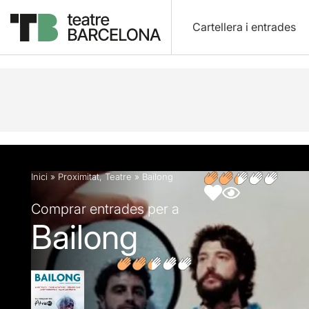
Cartellera i entrades
Descripció
Fitxa artística
Opinions
Inici
»
Proximitat
,
Teatre
»
Bailong
Comprar entrades per a
Bailong