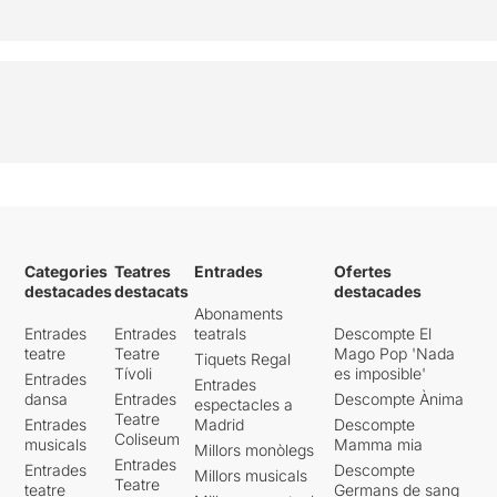
Categories
Teatres
Entrades
Ofertes
destacades
destacats
destacades
Abonaments
Entrades
Entrades
teatrals
Descompte El
teatre
Teatre
Mago Pop 'Nada
Tiquets Regal
Tívoli
es imposible'
Entrades
Entrades
dansa
Entrades
Descompte Ànima
espectacles a
Teatre
Entrades
Madrid
Descompte
Coliseum
musicals
Mamma mia
Millors monòlegs
Entrades
Entrades
Descompte
Millors musicals
Teatre
teatre
Germans de sang