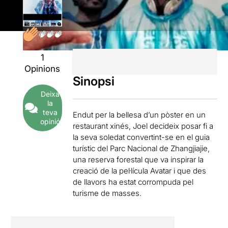
1
Opinions
Sinopsi
Deixa
la
teva
Endut per la bellesa d’un pòster en un
opinió
restaurant xinés, Joel decideix posar fi a
la seva soledat convertint-se en el guia
turístic del Parc Nacional de Zhangjiajie,
una reserva forestal que va inspirar la
creació de la pel·lícula Avatar i que des
de llavors ha estat corrompuda pel
turisme de masses.