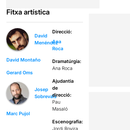
Fitxa artística
Direcció:
David
Ana
Menéndez
Roca
David Montaño
Dramatúrgia:
Ana Roca
Gerard Oms
Ajudantia
de
Josep
direcció:
Sobrevals
Pau
Masaló
Marc Pujol
Escenografia:
Jordi Rovira