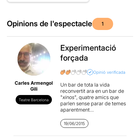
Opinions de l'espectacle
1
Experimentació
forçada
Opinió verificada
Carles Armengol
Un bar de tota la vida
Gili
reconvertit ara en un bar de
"
xinos
", quatre amics que
Teatre Barcelona
parlen sense parar de temes
aparentment
intranscendents, un pòster,
un parc nacional xinès, una
19/06/2015
pel·lícula i una mena de
fantasma que