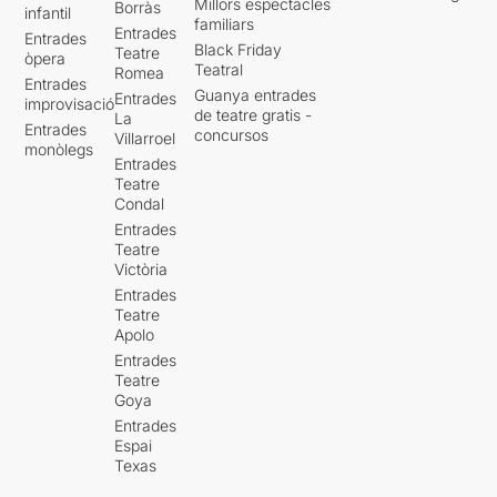
Millors espectacles
Borràs
infantil
familiars
Entrades
Entrades
Black Friday
Teatre
òpera
Teatral
Romea
Entrades
Guanya entrades
Entrades
improvisació
de teatre gratis -
La
Entrades
concursos
Villarroel
monòlegs
Entrades
Teatre
Condal
Entrades
Teatre
Victòria
Entrades
Teatre
Apolo
Entrades
Teatre
Goya
Entrades
Espai
Texas