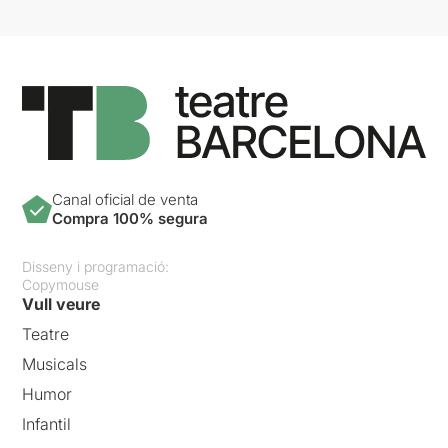
Canal oficial de venta
Compra 100% segura
Disseny i programació:
Copymouse
Vull veure
Teatre
Musicals
Humor
Infantil