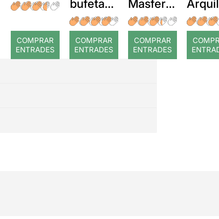
bufetada
Masferre
Arqui
a temps
r: Temps
: Cor
romp
COMPRAR
COMPRAR
COMPRAR
COMP
ENTRADES
ENTRADES
ENTRADES
ENTRA