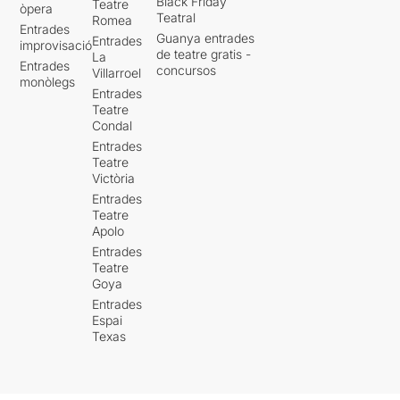
Black Friday
Teatre
òpera
Teatral
Romea
Entrades
Guanya entrades
Entrades
improvisació
de teatre gratis -
La
Entrades
concursos
Villarroel
monòlegs
Entrades
Teatre
Condal
Entrades
Teatre
Victòria
Entrades
Teatre
Apolo
Entrades
Teatre
Goya
Entrades
Espai
Texas