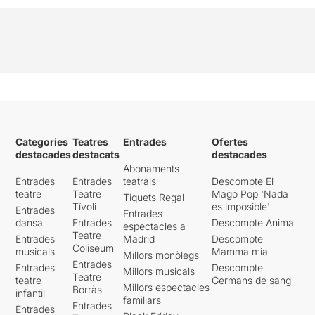
Categories
Teatres
Entrades
Ofertes
destacades
destacats
destacades
Abonaments
Entrades
Entrades
teatrals
Descompte El
teatre
Teatre
Mago Pop 'Nada
Tiquets Regal
Tívoli
es imposible'
Entrades
Entrades
dansa
Entrades
Descompte Ànima
espectacles a
Teatre
Entrades
Madrid
Descompte
Coliseum
musicals
Mamma mia
Millors monòlegs
Entrades
Entrades
Descompte
Millors musicals
Teatre
teatre
Germans de sang
Millors espectacles
Borràs
infantil
familiars
Entrades
Entrades