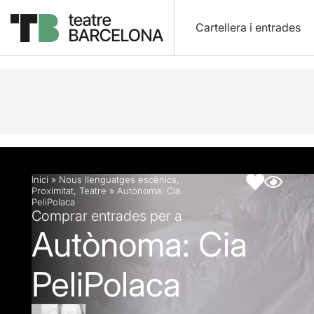
Cartellera i entrades
Descripció
Fitxa artística
Inici
»
Nous llenguatges escènics
,
Proximitat
,
Teatre
»
Autònoma: Cia
PeliPolaca
Comprar entrades per a
Autònoma: Cia
PeliPolaca