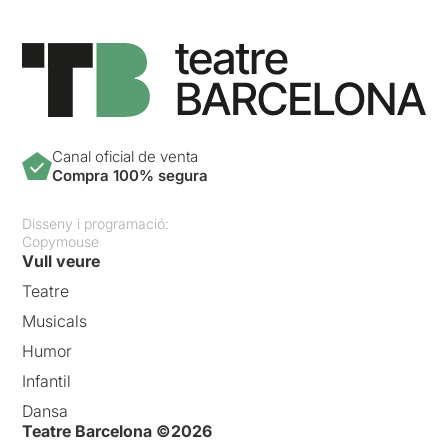
Canal oficial de venta
Compra 100% segura
Disseny i programació:
Copymouse
Vull veure
Teatre
Musicals
Humor
Infantil
Dansa
Teatre Barcelona ©2026