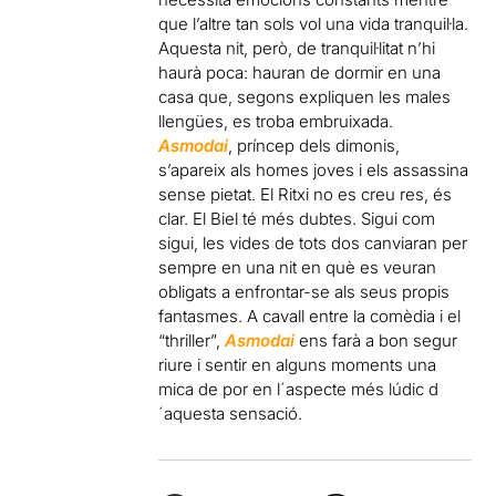
que l’altre tan sols vol una vida tranquil·la.
Aquesta nit, però, de tranquil·litat n’hi
haurà poca: hauran de dormir en una
casa que, segons expliquen les males
llengües, es troba embruixada.
Asmodai
, príncep dels dimonis,
s’apareix als homes joves i els assassina
sense pietat. El Ritxi no es creu res, és
clar. El Biel té més dubtes. Sigui com
sigui, les vides de tots dos canviaran per
sempre en una nit en què es veuran
obligats a enfrontar-se als seus propis
fantasmes. A cavall entre la comèdia i el
“thriller”,
Asmodai
ens farà a bon segur
riure i sentir en alguns moments una
mica de por en l´aspecte més lúdic d
´aquesta sensació.