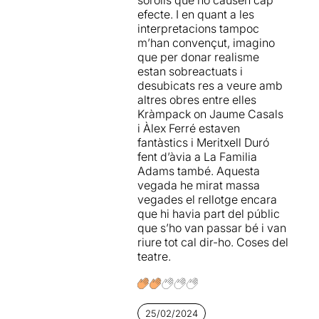
sorolls que no causen cap
efecte. I en quant a les
interpretacions tampoc
m’han convençut, imagino
que per donar realisme
estan sobreactuats i
desubicats res a veure amb
altres obres entre elles
Kràmpack on Jaume Casals
i Àlex Ferré estaven
fantàstics i Meritxell Duró
fent d’àvia a La Familia
Adams també. Aquesta
vegada he mirat massa
vegades el rellotge encara
que hi havia part del públic
que s’ho van passar bé i van
riure tot cal dir-ho. Coses del
teatre.
25/02/2024