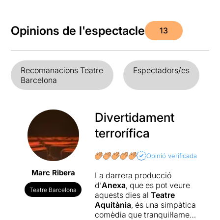
Opinions de l'espectacle
13
Recomanacions Teatre
Espectadors/es
Barcelona
Divertidament
terrorífica
Opinió verificada
Marc Ribera
La darrera producció
d’
Anexa
, que es pot veure
Teatre Barcelona
aquests dies al
Teatre
Aquitània
, és una simpàtica
comèdia que tranquil·lament