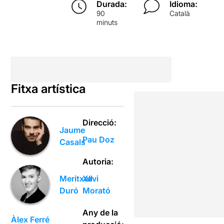
Durada:
Idioma:
90
Català
minuts
Fitxa artística
Direcció:
Jaume
Pau Doz
Casals
Autoria:
Meritxell
Xavi
Duró
Morató
Any de la
Àlex Ferré