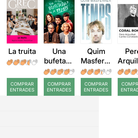
La truita
Una
Quim
Per
bufetada
Masferre
Arqui
a temps
r: Temps
: Cor
romp
COMPRAR
COMPRAR
COMPRAR
COMP
ENTRADES
ENTRADES
ENTRADES
ENTRA