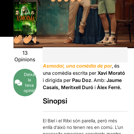
13
Opinions
Asmodai, una comèdia de por
, és
una comèdia escrita per
Xavi Morató
Deixa
i dirigida per
Pau Doz
. Amb:
Jaume
la
teva
Casals, Meritxell Duró
i
Àlex Ferré.
opinió
Sinopsi
El Biel i el Ritxi són parella, però més
enllà d’això no tenen res en comú. L’un
necessita emocions constants mentre