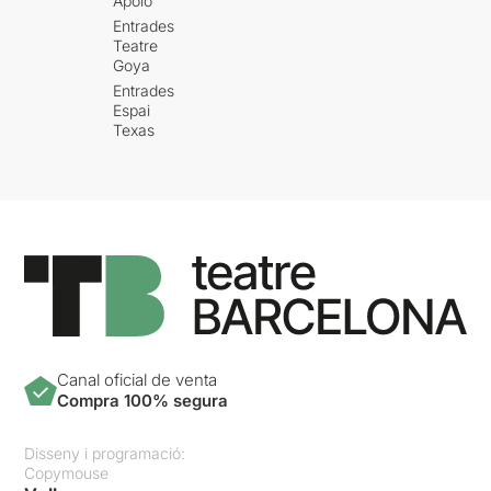
Apolo
Entrades
Teatre
Goya
Entrades
Espai
Texas
Canal oficial de venta
Compra 100% segura
Disseny i programació:
Copymouse