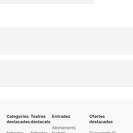
Categories
Teatres
Entrades
Ofertes
destacades
destacats
destacades
Abonaments
Entrades
Entrades
teatrals
Descompte El