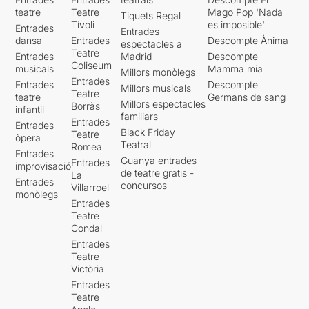
teatre
Teatre
Mago Pop 'Nada
Tiquets Regal
Tívoli
es imposible'
Entrades
Entrades
dansa
Entrades
Descompte Ànima
espectacles a
Teatre
Entrades
Madrid
Descompte
Coliseum
musicals
Mamma mia
Millors monòlegs
Entrades
Entrades
Descompte
Millors musicals
Teatre
teatre
Germans de sang
Millors espectacles
Borràs
infantil
familiars
Entrades
Entrades
Black Friday
Teatre
òpera
Teatral
Romea
Entrades
Guanya entrades
Entrades
improvisació
de teatre gratis -
La
Entrades
concursos
Villarroel
monòlegs
Entrades
Teatre
Condal
Entrades
Teatre
Victòria
Entrades
Teatre