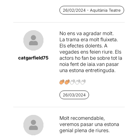
podrien haver escrit
Tarantino
,
Almodóvar
i
26/02/2024 - Aquitània Teatre
Terry
Gilliam
, després
d’algunes copes (i algun que
altre porret) davant d’una
No ens va agradar molt.
llar de foc, una nit de
La trama era molt fluixeta.
tempesta.
Els efectes dolents. A
vegades ens feien riure. Els
L’autor, però, és el versàtil
catgarfield75
actors ho fan be sobre tot la
Xavier Morató
, que ja ens té
noia fent de iaia.van pasar
acostumats a comèdies de
una estona entretinguda.
tota mena i colors, i que
aquest cop ha tingut l’enginy
i valentia d’abordar un tema
actual, teatral i compromès
amb les qüestions socials
26/03/2024
del moment (la
normalització de les
relacions LGTBIQ+ i tot els
Molt recomendable,
sufixes que calguin) amb
veremos pasar una estona
una comèdia…
genial plena de riures.
divertidament terrorífica.