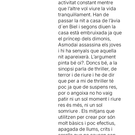
activitat constant mentre
que l’altre vol viure la vida
tranquil·lament. Han de
passar la nit a casa de l’àvia
d´en Biel i segons diuen la
casa està embruixada ja que
el príncep dels dimonis,
Asmodai assassina els joves
i hi ha senyals que aquella
nit apareixerà. L’argument
pinta bé oi?. Doncs bé, a la
sinopsi parla de thriller, de
terror i de riure i he de dir
que per a mi de thriller té
poc ja que de suspens res,
por o angoixa no ho vaig
patir ni un sol moment i riure
res és més, ni un sol
somriure . Els mitjans que
utilitzen per crear por són
molt bàsics i poc efectius,
apagada de llums, crits i