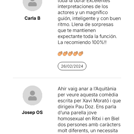
toda la obra! Excelentes
divendres o dissabte i
interpretaciones de los
crispetes, per riure,
actores y un magnífico
desconnectar i, per què no,
Carla B
guión, inteligente y con buen
entendre que, si mirem
ritmo. Llena de sorpresas
enrere i recordem coses que
que te mantienen
passaven no fa tant, ens
expectante toda la función.
n’adonarem que, avui,
La recomiendo 100%!!
potser, no estem tan
malament, tu.
26/02/2024
Ahir vaig anar a l’Aquitània
per veure aquesta comèdia
escrita per Xavi Morató i que
dirigeix Pau Doz. Ens parla
Josep OS
d’una parella jove
homosexual en Ritxi i en Biel
dos persones amb caràcters
molt diferents, un necessita