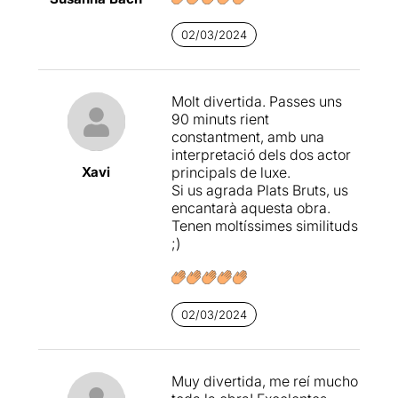
minut. Ells, però, hi passaran
la nit, deixant-se la pell a
02/03/2024
cada minut d’una intensa
trama que ens portarà a
través de taules ouija,
històries de fantasmes i
Molt divertida. Passes uns
tradicions ancestrals que
90 minuts rient
precipiten en un final
constantment, amb una
catàrtic. Els dos actors, en
interpretació dels dos actor
estat de gràcia, només es
Xavi
principals de luxe.
veuran superats per la
Si us agrada Plats Bruts, us
increïble aparició de
encantarà aquesta obra.
Meritxell
Duró
, la
Tenen moltíssimes similituds
meravellosa àvia quasi-
;)
centenària que s’incorpora a
la trama sense assabentar-
se de gairebé res per
acabar convertint-se en
02/03/2024
l’autèntica desllorigadora de
la història.
Muy divertida, me reí mucho
Una comèdia terrorífica de