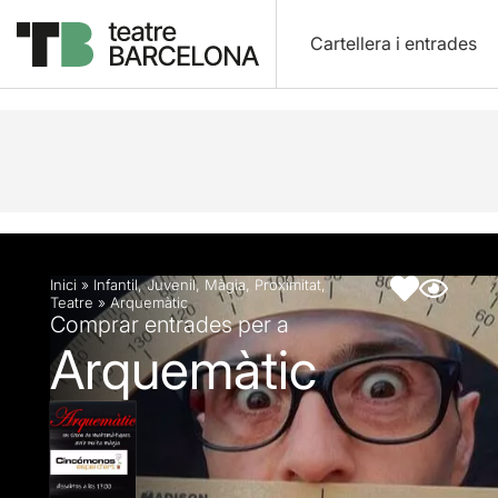
Cartellera i entrades
Descripció
Fitxa artística
Inici
»
Infantil
,
Juvenil
,
Màgia
,
Proximitat
,
Teatre
»
Arquemàtic
Comprar entrades per a
Arquemàtic