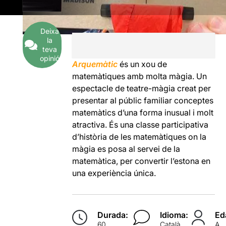
Deixa
la
teva
opinió
Arquemàtic
és un xou de
matemàtiques amb molta màgia. Un
espectacle de teatre-màgia creat per
presentar al públic familiar conceptes
matemàtics d’una forma inusual i molt
atractiva. És una classe participativa
d’història de les matemàtiques on la
màgia es posa al servei de la
matemàtica, per convertir l’estona en
una experiència única.
Durada:
Idioma:
Ed
60
Català
A