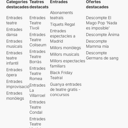
Categories
Teatres
Entrades
Ofertes
destacades
destacats
destacades
Abonaments
Entrades
Entrades
teatrals
Descompte El
teatre
Teatre
Mago Pop 'Nada
Tiquets Regal
Tívoli
es imposible'
Entrades
Entrades
dansa
Entrades
Descompte Ànima
espectacles a
Teatre
Entrades
Madrid
Descompte
Coliseum
musicals
Mamma mia
Millors monòlegs
Entrades
Entrades
Descompte
Millors musicals
Teatre
teatre
Germans de sang
Millors espectacles
Borràs
infantil
familiars
Entrades
Entrades
Black Friday
Teatre
òpera
Teatral
Romea
Entrades
Guanya entrades
Entrades
improvisació
de teatre gratis -
La
Entrades
concursos
Villarroel
monòlegs
Entrades
Teatre
Condal
Entrades
Teatre