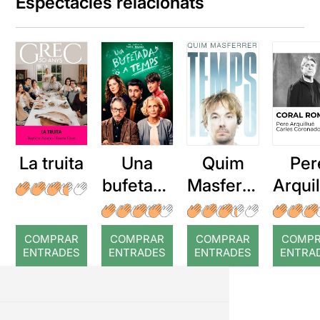
Espectacles relacionats
La truita
Una
Quim
Per
bufetada
Masferre
Arqui
a temps
r: Temps
: Cor
romp
COMPRAR
COMPRAR
COMPRAR
COMP
ENTRADES
ENTRADES
ENTRADES
ENTRA