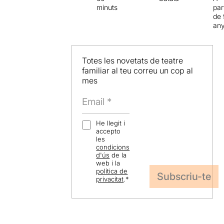
minuts
par
de 
an
Totes les novetats de teatre
familiar al teu correu un cop al
mes
He llegit i
accepto
les
condicions
d'ús
de la
web i la
política de
privacitat
.
*