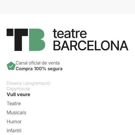
Canal oficial de venta
Compra 100% segura
Disseny i programació:
Copymouse
Vull veure
Teatre
Musicals
Humor
Infantil