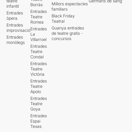
teatre
Germans de sang
Millors espectacles
Borràs
infantil
familiars
Entrades
Entrades
Black Friday
Teatre
òpera
Teatral
Romea
Entrades
Guanya entrades
Entrades
improvisació
de teatre gratis -
La
Entrades
concursos
Villarroel
monòlegs
Entrades
Teatre
Condal
Entrades
Teatre
Victòria
Entrades
Teatre
Apolo
Entrades
Teatre
Goya
Entrades
Espai
Texas