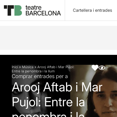
Cartellera i entrades
Descripció
Fitxa artística
Inici
»
Música
»
Arooj Aftab i Mar Pujol:
Entre la penombra i la llum
Comprar entrades per a
Arooj Aftab i Mar
Pujol: Entre la
penombra i la