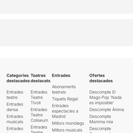
Categories
Teatres
Entrades
Ofertes
destacades
destacats
destacades
Abonaments
Entrades
Entrades
teatrals
Descompte El
teatre
Teatre
Mago Pop 'Nada
Tiquets Regal
Tívoli
es imposible'
Entrades
Entrades
dansa
Entrades
Descompte Ànima
espectacles a
Teatre
Entrades
Madrid
Descompte
Coliseum
musicals
Mamma mia
Millors monòlegs
Entrades
Entrades
Descompte
Millors musicals
Teatre