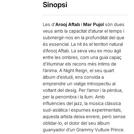
Sinopsi
Les d’
Arooj Aftab
i
Mar Pujol
són dues
veus amb la capacitat d’aturar el temps i
submergir-nos en la profunditat del que
és essencial. La nit és el territori natural
d’Arooj Aftab. La seva veu es mou àgil
entre les ombres, com una guia capaç
d’il·luminar els racons més íntims de
l’ànima. A Night Reign, el seu quart
àlbum d’estudi, ens convida a
emprendre un viatge introspectiu al
voltant del desig. Per l’amor i la pèrdua,
per la penombra i la llum. Amb
influències del jazz, la música clàssica
sud-asiàtica i espurnes experimentals,
aquesta artista deixa enrere, però sense
oblidar-lo, el dolor del seu àlbum
guanyador d’un Grammy Vulture Prince.