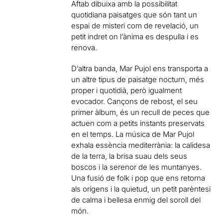
Aftab dibuixa amb la possibilitat
quotidiana paisatges que són tant un
espai de misteri com de revelació, un
petit indret on l’ànima es despulla i es
renova.
D’altra banda, Mar Pujol ens transporta a
un altre tipus de paisatge nocturn, més
proper i quotidià, però igualment
evocador. Cançons de rebost, el seu
primer àlbum, és un recull de peces que
actuen com a petits instants preservats
en el temps. La música de Mar Pujol
exhala essència mediterrània: la calidesa
de la terra, la brisa suau dels seus
boscos i la serenor de les muntanyes.
Una fusió de folk i pop que ens retorna
als orígens i la quietud, un petit parèntesi
de calma i bellesa enmig del soroll del
món.