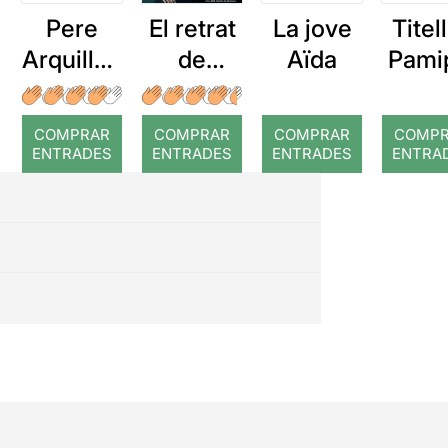
Pere
El retrat
La jove
Titel
Arquillué
de
Aïda
Pami
: Coral
Dorian
a:
romput
Gray
Patuf
COMPRAR
COMPRAR
COMPRAR
COMP
on e
ENTRADES
ENTRADES
ENTRADES
ENTRA