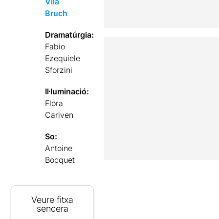
Vila
Bruch
Dramatúrgia:
Fabio
Ezequiele
Sforzini
Il·luminació:
Flora
Cariven
So:
Antoine
Bocquet
Veure fitxa
sencera