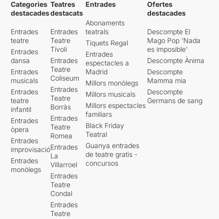
Categories
Teatres
Entrades
Ofertes
destacades
destacats
destacades
Abonaments
Entrades
Entrades
teatrals
Descompte El
teatre
Teatre
Mago Pop 'Nada
Tiquets Regal
Tívoli
es imposible'
Entrades
Entrades
dansa
Entrades
Descompte Ànima
espectacles a
Teatre
Entrades
Madrid
Descompte
Coliseum
musicals
Mamma mia
Millors monòlegs
Entrades
Entrades
Descompte
Millors musicals
Teatre
teatre
Germans de sang
Millors espectacles
Borràs
infantil
familiars
Entrades
Entrades
Black Friday
Teatre
òpera
Teatral
Romea
Entrades
Guanya entrades
Entrades
improvisació
de teatre gratis -
La
Entrades
concursos
Villarroel
monòlegs
Entrades
Teatre
Condal
Entrades
Teatre