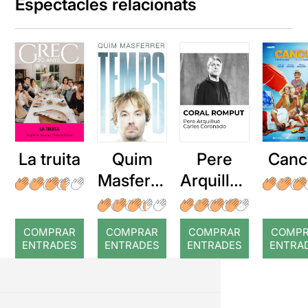
Espectacles relacionats
La truita
Quim
Pere
Canc
Masferre
Arquillué
r: Temps
: Coral
romput
COMPRAR
COMPRAR
COMPRAR
COMP
ENTRADES
ENTRADES
ENTRADES
ENTRA