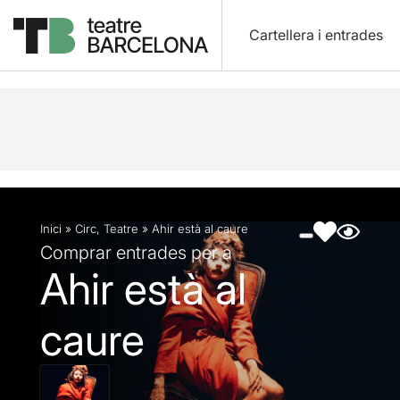
Cartellera i entrades
Descripció
Fitxa artística
Fotos i vídeos
Inici
»
Circ
,
Teatre
»
Ahir està al caure
Comprar entrades per a
Ahir està al
caure