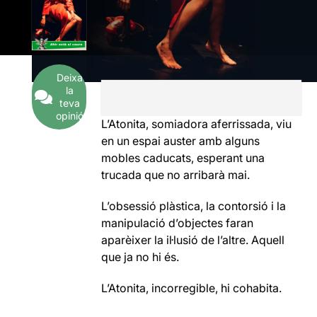
Deixa
la
teva
opinió
L’Atonita, somiadora aferrissada, viu
en un espai auster amb alguns
mobles caducats, esperant una
trucada que no arribarà mai.
L’obsessió plàstica, la contorsió i la
manipulació d’objectes faran
aparèixer la il·lusió de l’altre. Aquell
que ja no hi és.
L’Atonita, incorregible, hi cohabita.