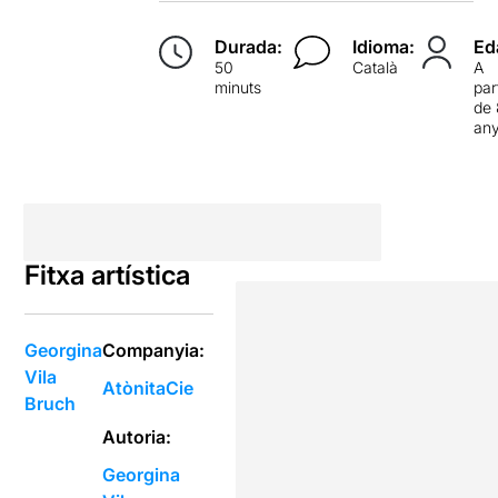
Durada:
Idioma:
Ed
50
Català
A
minuts
par
de
an
Fitxa artística
Georgina
Companyia:
Vila
AtònitaCie
Bruch
Autoria:
Georgina