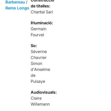
Barbereau
/
de titelles:
Remo Longo
Chantal Sari
Il·luminació:
Germain
Fourvel
So:
Séverine
Chavrier
Simon
d'Anselme
de
Puisaye
Audiovisuals:
Claire
Willemann