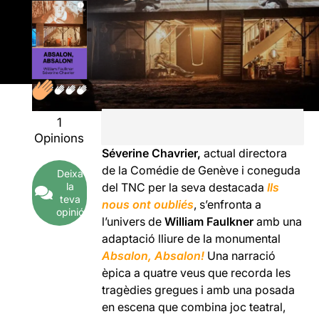
1
Opinions
Séverine Chavrier,
actual directora
de la Comédie de Genève i coneguda
Deixa
la
del TNC per la seva destacada
Ils
teva
nous ont oubliés
,
s’enfronta a
opinió
l’univers de
William Faulkner
amb una
adaptació lliure de la monumental
Absalon, Absalon!
Una narració
èpica a quatre veus que recorda les
tragèdies gregues i amb una posada
en escena que combina joc teatral,