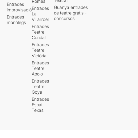
Teatral
Romea
Entrades
Guanya entrades
Entrades
improvisació
de teatre gratis -
La
Entrades
concursos
Villarroel
monòlegs
Entrades
Teatre
Condal
Entrades
Teatre
Victòria
Entrades
Teatre
Apolo
Entrades
Teatre
Goya
Entrades
Espai
Texas