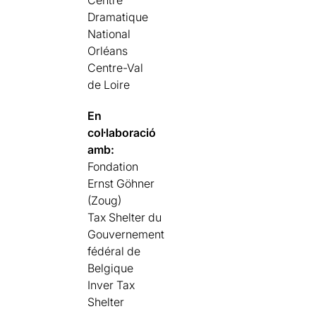
Dramatique
National
Orléans
Centre-Val
de Loire
En
col·laboració
amb:
Fondation
Ernst Göhner
(Zoug)
Tax Shelter du
Gouvernement
fédéral de
Belgique
Inver Tax
Shelter