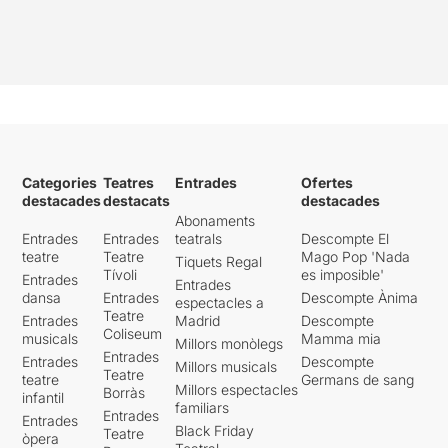
Categories
Teatres
Entrades
Ofertes
destacades
destacats
destacades
Abonaments
Entrades
Entrades
teatrals
Descompte El
teatre
Teatre
Mago Pop 'Nada
Tiquets Regal
Tívoli
es imposible'
Entrades
Entrades
dansa
Entrades
Descompte Ànima
espectacles a
Teatre
Entrades
Madrid
Descompte
Coliseum
musicals
Mamma mia
Millors monòlegs
Entrades
Entrades
Descompte
Millors musicals
Teatre
teatre
Germans de sang
Millors espectacles
Borràs
infantil
familiars
Entrades
Entrades
Black Friday
Teatre
òpera