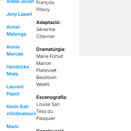
Adèle Joulin
François
Pitavy
Jimy Lapert
Adaptació:
Armel
Séverine
Malonga
Chavrier
Annie
Dramatúrgia:
Mercier
Marie Fortuit
Marion
Hendrickx
Platevoet
Ntela
Baudouin
Woehl
Laurent
Papot
Escenografia:
Louise Sari
Kevin Bah
Tess du
«Ordinateur»
Pasquier
Maric
Construcció