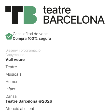
Canal oficial de venta
Compra 100% segura
Disseny i programació:
Copymouse
Vull veure
Teatre
Musicals
Humor
Infantil
Dansa
Teatre Barcelona ©2026
Atenció al client