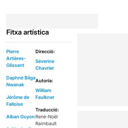
Fitxa artística
Pierre
Direcció:
Artières-
Séverine
Glissant
Chavrier
Daphné Biiga
Autoria:
Nwanak
William
Jérôme de
Faulkner
Falloise
Traducció:
Alban Guyon
René-Noël
Raimbault