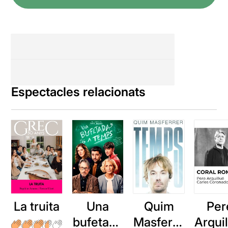
Espectacles relacionats
La truita
Una
Quim
Per
bufetada
Masferre
Arqui