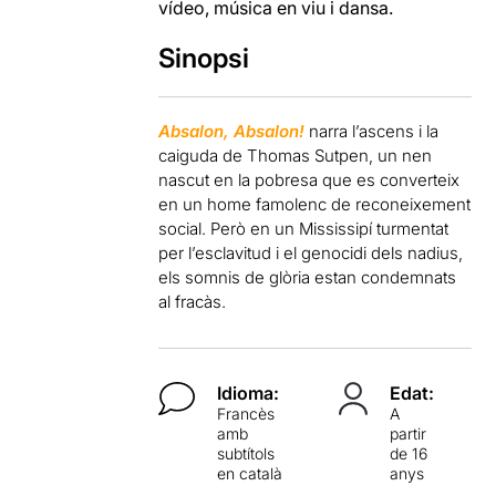
vídeo, música en viu i dansa.
Sinopsi
Absalon, Absalon!
narra l’ascens i la
caiguda de Thomas Sutpen, un nen
nascut en la pobresa que es converteix
en un home famolenc de reconeixement
social. Però en un Mississipí turmentat
per l’esclavitud i el genocidi dels nadius,
els somnis de glòria estan condemnats
al fracàs.
Idioma:
Edat:
Francès
A
amb
partir
subtítols
de 16
en català
anys