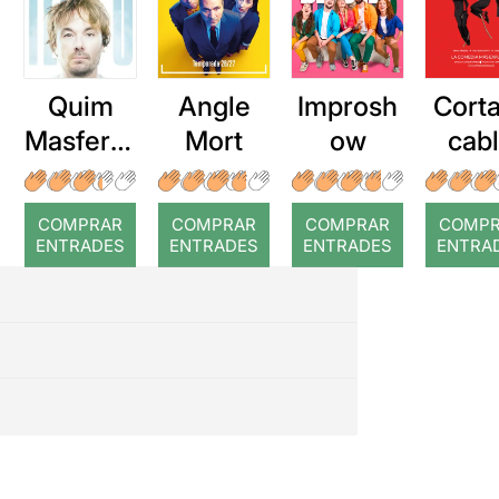
Quim
Angle
Improsh
Corta
Masferre
Mort
ow
cab
r: Temps
roj
COMPRAR
COMPRAR
COMPRAR
COMP
ENTRADES
ENTRADES
ENTRADES
ENTRA