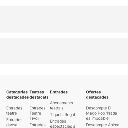
Categories
Teatres
Entrades
Ofertes
destacades
destacats
destacades
Abonaments
Entrades
Entrades
teatrals
Descompte El
teatre
Teatre
Mago Pop 'Nada
Tiquets Regal
Tívoli
es imposible'
Entrades
Entrades
dansa
Entrades
Descompte Ànima
espectacles a