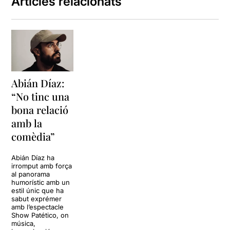
Articles relacionats
Abián Díaz:
“No tinc una
bona relació
amb la
comèdia”
Abián Díaz ha
irromput amb força
al panorama
humorístic amb un
estil únic que ha
sabut exprémer
amb l’espectacle
Show Patético, on
música,