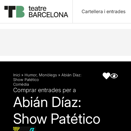
Cartellera i entrades
Descripció
Fitxa artística
Articles
Inici
»
Humor
,
Monòlegs
»
Abián Díaz:
Show Patético
Comèdia
Comprar entrades per a
Abián Díaz:
Show Patético