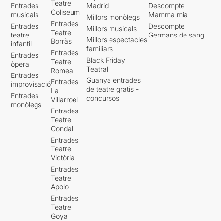
Teatre
Entrades
Madrid
Descompte
Coliseum
musicals
Mamma mia
Millors monòlegs
Entrades
Entrades
Descompte
Millors musicals
Teatre
teatre
Germans de sang
Millors espectacles
Borràs
infantil
familiars
Entrades
Entrades
Black Friday
Teatre
òpera
Teatral
Romea
Entrades
Guanya entrades
Entrades
improvisació
de teatre gratis -
La
Entrades
concursos
Villarroel
monòlegs
Entrades
Teatre
Condal
Entrades
Teatre
Victòria
Entrades
Teatre
Apolo
Entrades
Teatre
Goya