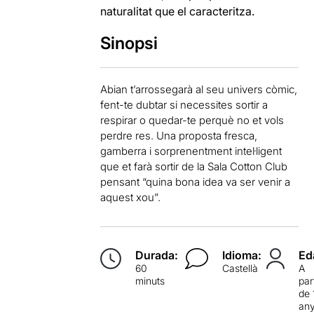
naturalitat que el caracteritza.
Sinopsi
Abian t’arrossegarà al seu univers còmic,
fent-te dubtar si necessites sortir a
respirar o quedar-te perquè no et vols
perdre res. Una proposta fresca,
gamberra i sorprenentment intel·ligent
que et farà sortir de la Sala Cotton Club
pensant “quina bona idea va ser venir a
aquest xou”.
Durada:
Idioma:
Ed
60
Castellà
A
minuts
par
de 
an