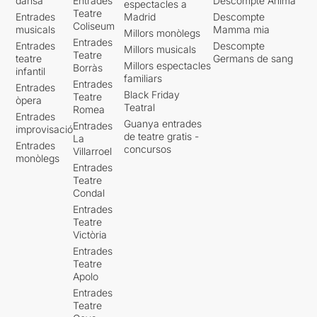
dansa
Entrades
Descompte Ànima
espectacles a
Teatre
Entrades
Madrid
Descompte
Coliseum
musicals
Mamma mia
Millors monòlegs
Entrades
Entrades
Descompte
Millors musicals
Teatre
teatre
Germans de sang
Millors espectacles
Borràs
infantil
familiars
Entrades
Entrades
Black Friday
Teatre
òpera
Teatral
Romea
Entrades
Guanya entrades
Entrades
improvisació
de teatre gratis -
La
Entrades
concursos
Villarroel
monòlegs
Entrades
Teatre
Condal
Entrades
Teatre
Victòria
Entrades
Teatre
Apolo
Entrades
Teatre