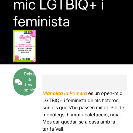
mic LGTBIQ+ i
feminista
Deixa
la
teva
opinió
Manolita la
Primera
és un open-mic
LGTBIQ+ i feminista on els heteros
són els que s’ho passen millor. Ple de
monòlegs, humor i calefacció, noia.
Més car quedar-se a casa amb la
tarifa Vall.