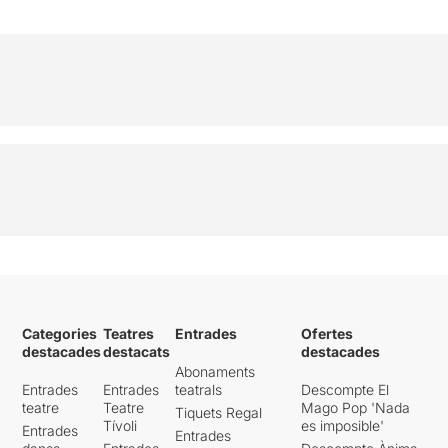
Categories
Teatres
Entrades
Ofertes
destacades
destacats
destacades
Abonaments
Entrades
Entrades
teatrals
Descompte El
teatre
Teatre
Mago Pop 'Nada
Tiquets Regal
Tívoli
es imposible'
Entrades
Entrades