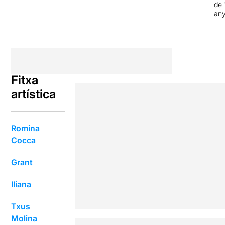
de 
an
Fitxa
artística
Romina
Cocca
Grant
Iliana
Txus
Molina