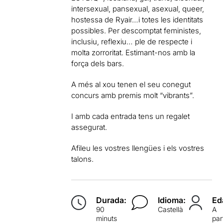
intersexual, pansexual, asexual, queer,
hostessa de Ryair…i totes les identitats
possibles. Per descomptat feministes,
inclusiu, reflexiu… ple de respecte i
molta zorroritat. Estimant-nos amb la
força dels bars.
A més al xou tenen el seu conegut
concurs amb premis molt “vibrants”.
I amb cada entrada tens un regalet
assegurat.
Afileu les vostres llengües i els vostres
talons.
Durada:
Idioma:
Ed
90
Castellà
A
minuts
par