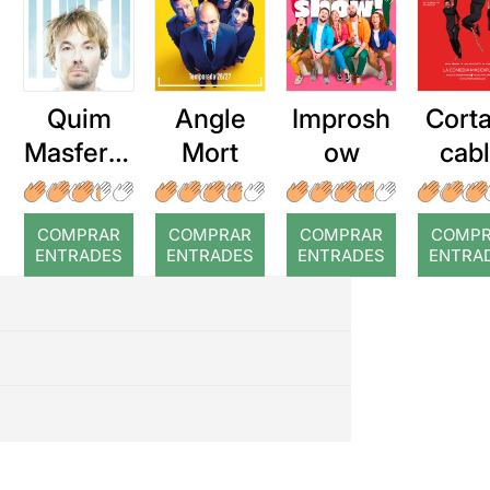
Quim
Angle
Improsh
Corta
Masferre
Mort
ow
cab
r: Temps
roj
COMPRAR
COMPRAR
COMPRAR
COMP
ENTRADES
ENTRADES
ENTRADES
ENTRA