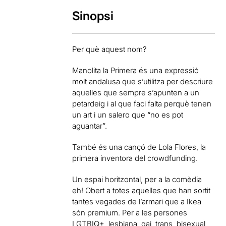
Sinopsi
Per què aquest nom?
Manolita la Primera és una expressió
molt andalusa que s’utilitza per descriure
aquelles que sempre s’apunten a un
petardeig i al que faci falta perquè tenen
un art i un salero que “no es pot
aguantar”.
També és una cançó de Lola Flores, la
primera inventora del crowdfunding.
Un espai horitzontal, per a la comèdia
eh! Obert a totes aquelles que han sortit
tantes vegades de l’armari que a Ikea
són premium. Per a les persones
LGTBIQ+, lesbiana, gai, trans, bisexual,