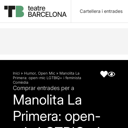
Cartellera i entrades
Descripció
Fitxa artística
Inici
»
Humor
,
Open Mic
»
Manolita La
Primera: open-mic LGTBIQ+ i feminista
Comèdia
Comprar entrades per a
Manolita La
Primera: open-