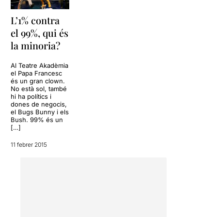
L’1% contra
el 99%, qui és
la minoria?
Al Teatre Akadèmia
el Papa Francesc
és un gran clown.
No està sol, també
hi ha polítics i
dones de negocis,
el Bugs Bunny i els
Bush. 99% és un
[…]
11 febrer 2015