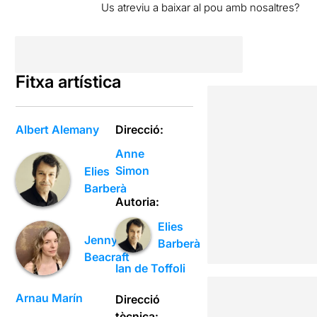
Us atreviu a baixar al pou amb nosaltres?
Fitxa artística
Albert Alemany
Direcció:
Anne
Simon
Elies
Barberà
Autoria:
Elies
Jenny
Barberà
Beacraft
Ian de Toffoli
Arnau Marín
Direcció
tècnica: