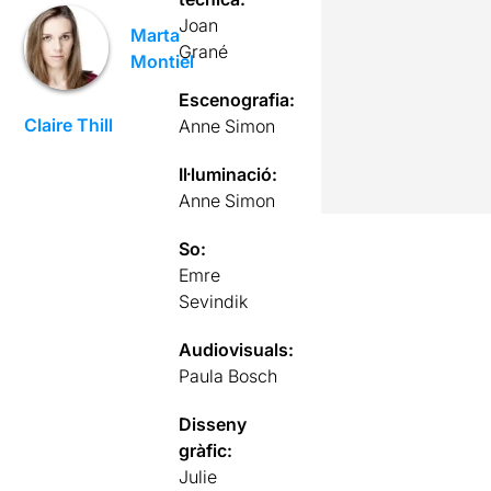
Joan
Marta
Grané
Montiel
Escenografia:
Claire Thill
Anne Simon
Il·luminació:
Anne Simon
So:
Emre
Sevindik
Audiovisuals:
Paula Bosch
Disseny
gràfic:
Julie