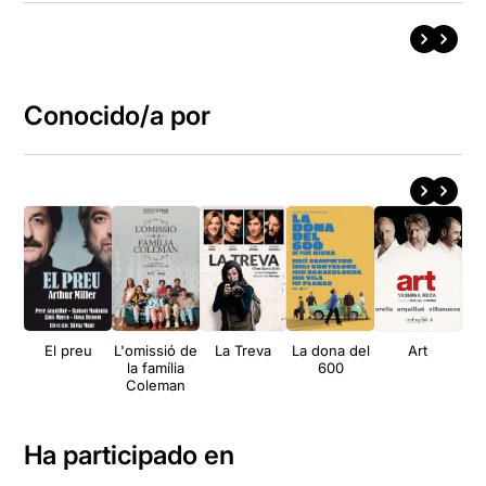
Conocido/a por
El preu
L'omissió de
La Treva
La dona del
Art
F
la família
600
Coleman
Ha participado en