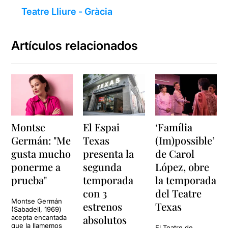
Teatre Lliure - Gràcia
Artículos relacionados
Montse
El Espai
‘Família
Germán: "Me
Texas
(Im)possible’
gusta mucho
presenta la
de Carol
ponerme a
segunda
López, obre
prueba"
temporada
la temporada
con 3
del Teatre
Montse Germán
estrenos
Texas
(Sabadell, 1969)
absolutos
acepta encantada
que la llamemos
El Teatre de