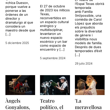
«chica Dueso»,
l’Espai Texas obrirà
El 27 de octubre
porque vuelve a
temporada
de 2023 los míticos
ponerse a las
amb Família
Texas,
órdenes de un
(Im)possible, una
reconvertidos en
director y
comèdia de Carol
un espacio cultural
dramaturgo al que
López que aborda
enérgico y
considera un
els prejudicis
multidisciplinar,
maestro desde que
sobre la diversitat
levantaron un
[…]
de gènere i
nuevo espacio
visibilitza nous
escénico y un bar
5 diciembre 2025
models de família.
como espacio de
Després de dues
encuentro y […]
temporades d’èxit
[…]
5 septiembre 2024
29 julio 2024
Àngels
Teatro
'La
Gonyalons,
político, el
meravellosa