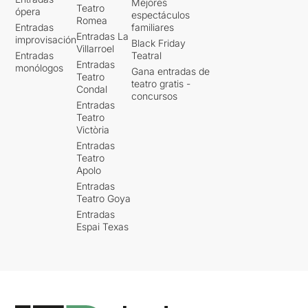
Mejores
Teatro
ópera
espectáculos
Romea
Entradas
familiares
Entradas La
improvisación
Black Friday
Villarroel
Entradas
Teatral
Entradas
monólogos
Gana entradas de
Teatro
teatro gratis -
Condal
concursos
Entradas
Teatro
Victòria
Entradas
Teatro
Apolo
Entradas
Teatro Goya
Entradas
Espai Texas