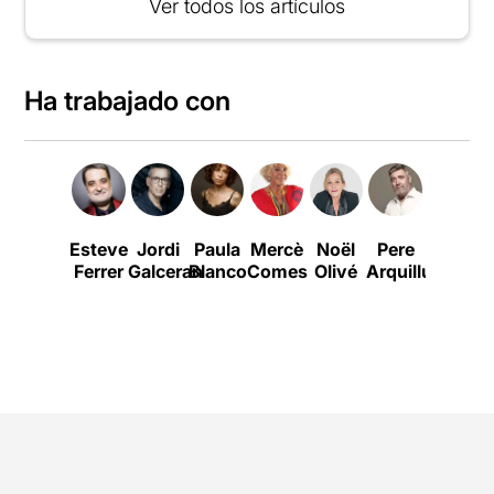
Ver todos los artículos
Ha trabajado con
Esteve
Jordi
Paula
Mercè
Noël
Pere
Samuel
Ferrer
Galceran
Blanco
Comes
Olivé
Arquillué
Beckett