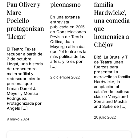
Pau Oliver y
pleonasmo
família
Marc
Hardwicke',
En una extensa
Pociello
una comedia
entrevista
protagonizan
que
publicada en 2015
en Constelaciones.
'Llegat'
homenajea a
Revista de Teoría
Crítica, Juan
Chéjov
Mayorga afirmaba
El Teatro Texas
que “el teatro es la
recuper a partir del
más política de las
Bitó, La Brutal y T
2 de octubre
artes, y lo es por
de Teatre unen
Llegat, una historia
[…]
fuerzas para
de reencuentro
presentar La
maternofilial y
meravellosa família
2 diciembre 2022
redescubrimiento
Hardwicke, la
personal que
adaptación al
firman Daniel J.
catalán del exitoso
Meyer y Montse
clásico Vanya and
Rodríguez.
Sonia and Masha
Protagonizada por
and Spike de […]
Àngels […]
20 julio 2022
9 mayo 2024