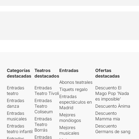
Categorías
Teatros
Entradas
Ofertas
destacadas
destacados
destacadas
Abonos teatrales
Entradas
Entradas
Descuento El
Tiquets regalo
teatro
Teatro Tívoli
Mago Pop 'Nada
Entradas
es imposible'
Entradas
Entradas
espectáculos en
danza
Teatro
Descuento Ànima
Madrid
Coliseum
Entradas
Descuento
Mejores
musicales
Entradas
Mamma mia
monólogos
Teatro
Entradas
Descuento
Mejores
Borrás
teatro infantil
Germans de sang
musicales
Entradas
Entradas