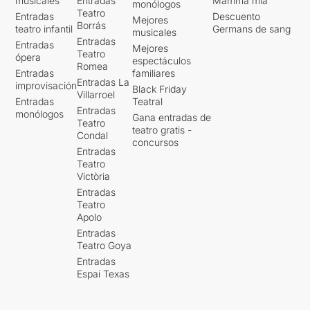
musicales
Entradas
Mamma mia
monólogos
Teatro
Entradas
Descuento
Mejores
Borrás
teatro infantil
Germans de sang
musicales
Entradas
Entradas
Mejores
Teatro
ópera
espectáculos
Romea
Entradas
familiares
Entradas La
improvisación
Black Friday
Villarroel
Entradas
Teatral
Entradas
monólogos
Gana entradas de
Teatro
teatro gratis -
Condal
concursos
Entradas
Teatro
Victòria
Entradas
Teatro
Apolo
Entradas
Teatro Goya
Entradas
Espai Texas