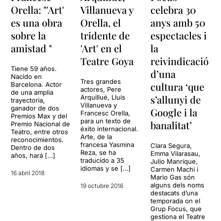
Orella: "'Art'
Villanueva y
celebra 30
es una obra
Orella, el
anys amb 50
sobre la
tridente de
espectacles i
amistad "
'Art' en el
la
Teatre Goya
reivindicació
Tiene 59 años.
d’una
Nacido en
Tres grandes
cultura ‘que
Barcelona. Actor
actores, Pere
de una amplia
s’allunyi de
Arquillué, Lluís
trayectoria,
Villanueva y
ganador de dos
Google i la
Francesc Orella,
Premios Max y del
para un texto de
banalitat’
Premio Nacional de
éxito internacional.
Teatro, entre otros
Arte, de la
reconocimientos.
francesa Yasmina
Clara Segura,
Dentro de dos
Reza, se ha
Emma Vilarasau,
años, hará […]
traducido a 35
Julio Manrique,
idiomas y se […]
Carmen Machi i
16 abril 2018
Mario Gas són
alguns dels noms
19 octubre 2016
destacats d’una
temporada on el
Grup Focus, que
gestiona el Teatre