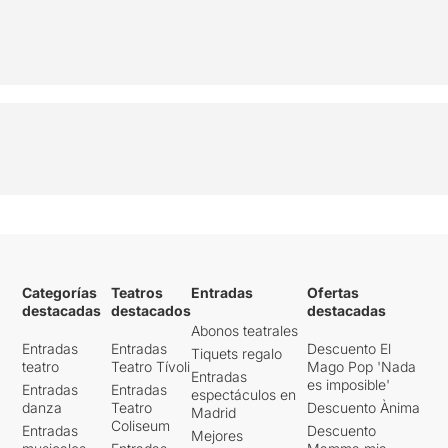
Categorías
Teatros
Entradas
Ofertas
destacadas
destacados
destacadas
Abonos teatrales
Entradas
Entradas
Descuento El
Tiquets regalo
teatro
Teatro Tívoli
Mago Pop 'Nada
Entradas
es imposible'
Entradas
Entradas
espectáculos en
danza
Teatro
Descuento Ànima
Madrid
Coliseum
Entradas
Descuento
Mejores