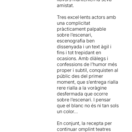
amistat.
Tres excel·lents actors amb
una complicitat
pràcticament palpable
sobre l’escenari,
escenografia ben
dissenyada i un text àgil i
fins i tot trepidant en
ocasions. Amb diàlegs i
confessions de l’humor més
proper i subtil, conquisten al
públic des del primer
moment, que s’entrega rialla
rere rialla a la voràgine
desfermada que ocorre
sobre l’escenari. I pensar
que el blanc no és ni tan sols
un color…
En conjunt, la recepta per
continuar omplint teatres