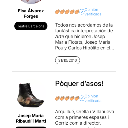
Opinión
Elsa Álvarez
verificada
Forges
Todos nos acordamos de la
Teatre Barcelona
fantástica interpretación de
Arte
que hicieron Josep
Maria Flotats, Josep Maria
Pou y Carlos Hipólito en el
teatro Tívoli hará unos
quince años. El texto de
31/10/2016
Yazmina Reza, brillante,
incisivo y muy divertido,
hurga en las heridas del
hombre contemporáneo: la
Pòquer d’asos!
soledad, la incomunicación
y la incapacidad de ser
Opinión
comprendido. Escrita en
verificada
1994, veintidós años más
tarde, la obra no ha perdido
Arquillué, Orella i Villanueva
Josep Maria
ni un ápice de vigencia.
com a primeres espases i
Ribaudí i Martí
Gorriz com a director,
En esta ocasión
Art
ha