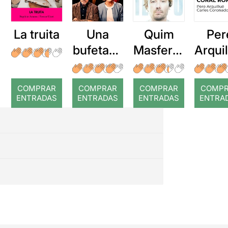
La truita
Una
Quim
Per
bufetada
Masferre
Arqui
a temps
r: Temps
: Cor
romp
COMPRAR
COMPRAR
COMPRAR
COMP
ENTRADAS
ENTRADAS
ENTRADAS
ENTRA