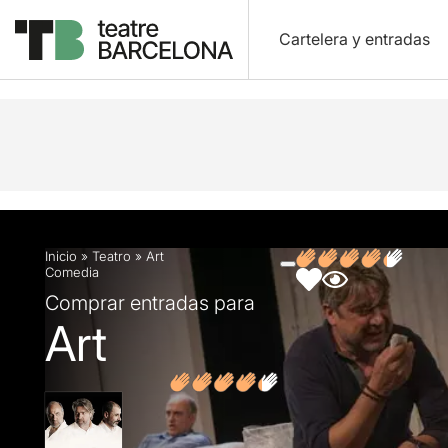
Cartelera y entradas
Descripción
Ficha artística
Fotos y vídeos
O
Inicio
»
Teatro
»
Art
Comedia
Comprar entradas para
Art