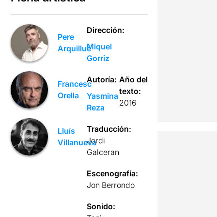
Dirección:
Pere
Miquel
Arquillué
Gorriz
Autoría:
Año del
Francesc
texto:
Orella
Yasmina
2016
Reza
Traducción:
Lluís
Jordi
Villanueva
Galceran
Escenografía:
Jon Berrondo
Sonido: