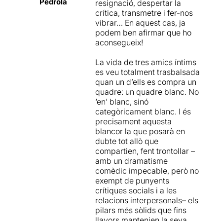
riure des del moment inicial
Pedrola
resignació, despertar la
han añadido algunos efectos
però en la seva mida justa
. I
crítica, transmetre i fer-nos
y trucos escenográficos
evidentment els tres actors
vibrar… En aquest cas, ja
prescindibles,
que interactuen entre ells
podem ben afirmar que ho
probablemente, empujados
amb un nivell de complicitat
aconsegueix!
por la necesidad de
palpable. L'escenografia,
diferenciarse de las
blanca, modular i la
La vida de tres amics íntims
anteriores puestas en
il·luminació són també uns
es veu totalment trasbalsada
escena. En cualquier caso, la
encerts d'aquesta
quan un d’ells es compra un
propuesta tiene mucha
producció.
quadre: un quadre blanc. No
fuerza y efectividad, con su
‘en’ blanc, sinó
gracia innata y su lado
El teatre ple de gom a gom
categòricament blanc. I és
amargo. Se vuelve, así, a
augura un dels èxits de la
precisament aquesta
demostrar que este
temporada.
blancor la que posarà en
fenómeno teatral es un
dubte tot allò que
artefacto casi infalible, tan
Si desitgeu veure l'apunt
compartien, fent trontollar –
placentero y disfrutable
original i sencer, només heu
amb un dramatisme
para el público como para
de clicar
AQUÍ
comèdic impecable, però no
sus geniales intérpretes.
exempt de punyents
crítiques socials i a les
relacions interpersonals– els
pilars més sòlids que fins
llavors mantenien la seva