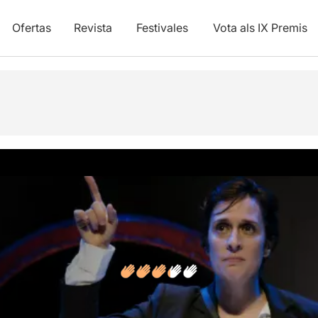
Ofertas
Revista
Festivales
Vota als IX Premis
y vídeos
Opiniones
Artículos