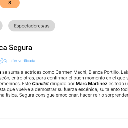
8
Espectadores/as
ica Segura
Opinión verificada
a
se suma a actrices como Carmen Machi, Blanca Portillo, Laia
ón, entre otras, para confirmar el buen momento en el que 
femeninos. Este
Conillet
dirigido por
Marc Martínez
es todo u
sta que vuelve a demostrar su fuerza escénica, su talento tod
ma física. Segura consigue emocionar, hacer reír o sorprende
no lo es para nada. El texto de
Marta Galán Sala
, sin embargo
mentos brillan debido a su originalidad, ingenio o elocuencia
nte, la dirección de Martínez le saca el máximo provecho al 
 potenciando las diferentes habilidades de la actriz (que s
ncione. Resulta de agradecer, además, que la coreografía de