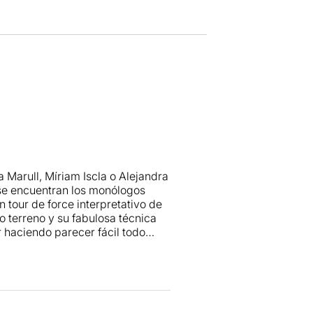
 Marull, Míriam Iscla o Alejandra
se encuentran los monólogos
n tour de force interpretativo de
o terreno y su fabulosa técnica
r haciendo parecer fácil todo
, es un poco irregular y, así como
, otros son demasiado dispersos.
material de partida,
on muchas) hasta conseguir que
 acciones no sea excesiva, como