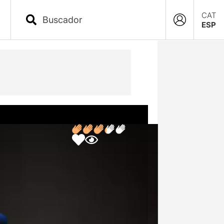
CAT
ESP