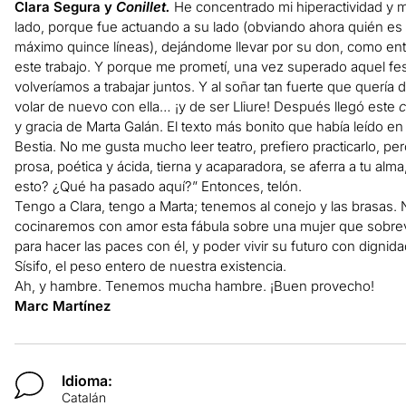
Clara Segura y
Conillet.
He concentrado mi hiperactividad y m
lado, porque fue actuando a su lado (obviando ahora quién es e
máximo quince líneas), dejándome llevar por su don, como en
este trabajo. Y porque me prometí, una vez superado aquel fest
volveríamos a trabajar juntos. Y al soñar tan fuerte que quería 
volar de nuevo con ella… ¡y de ser Lliure! Después llegó este
c
y gracia de Marta Galán. El texto más bonito que había leído e
Bestia. No me gusta mucho leer teatro, prefiero practicarlo, pe
prosa, poética y ácida, tierna y acaparadora, se aferra a tu alm
esto? ¿Qué ha pasado aquí?” Entonces, telón.
Tengo a Clara, tengo a Marta; tenemos al conejo y las brasas. 
cocinaremos con amor esta fábula sobre una mujer que sobre
para hacer las paces con él, y poder vivir su futuro con dign
Sísifo, el peso entero de nuestra existencia.
Ah, y hambre. Tenemos mucha hambre. ¡Buen provecho!
Marc Martínez
Idioma:
Catalán