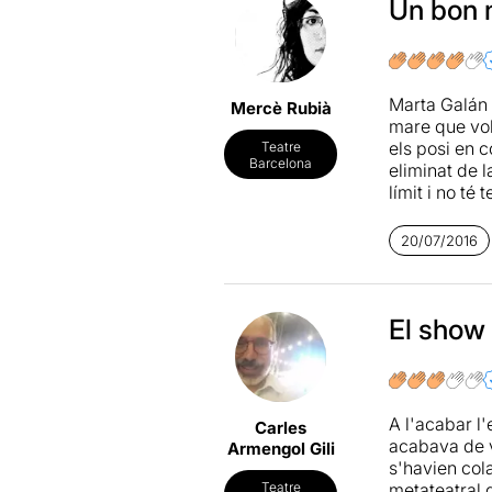
hemos visto 
Un bon 
las palabras
atrevidament
Marta Galán 
Mercè Rubià
mare que vol 
els posi en c
Teatre
Barcelona
eliminat de l
límit i no t
cridant ben f
aquella tribu
20/07/2016
crits...
I què dir de 
reconfirma. 
El show
el públic abs
En definitiva
que a més a 
A l'acabar l
Carles
demanar mé
acabava de v
Armengol Gili
s'havien col
metateatral 
Teatre