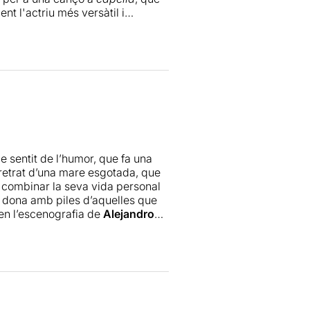
nt l'actriu més versàtil i
nts fronts i reptes que li
racta d'una proposta confosa,
 fer dramatúrgies. Segons ha
rats negres, escrits
rt, amb aquell muntatge
 durant una bona estona sobre tot
tòria. El que passa és que aquí
 a un text que potser no en
e sentit de l’humor, que fa una
ndíssima actriu que arrasa amb tot
l retrat d’una mare esgotada, que
er combinar la seva vida personal
na dona amb piles d’aquelles que
 en l’escenografia de
Alejandro
 estimada, i sobretot, por de no
arta Galán
que va escriure el
a “Conillet”.