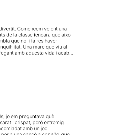
 espacio para la emotividad de
 a pesar de su final
 divertit. Comencem veient una
lats de la classe (encara que això
embla que no li fa res haver
anquil·litat. Una mare que viu al
 ofegant amb aquesta vida i acaba
nal, o em deixeu descansar!". Ai,
es mares que la necessiten a
l país i aquí ens ho re-re-
d'una energia i una proximitat amb
erdre.
indicació social de la maternitat
sa volant. Crec que no es pot
uls, jo em preguntava què
arat i crispat, però entremig
a acomiadat amb un joc
s per a una cançó a
capella
, que