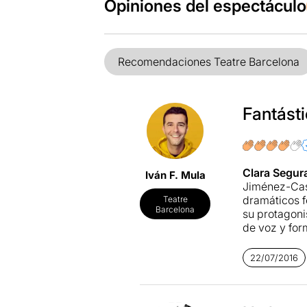
Opiniones del espectáculo
Recomendaciones Teatre Barcelona
Fantást
Clara Segur
Iván F. Mula
Jiménez-Casc
dramáticos 
Teatre
Barcelona
su protagoni
de voz y for
aquello que 
algunos frag
22/07/2016
Afortunadame
básicamente,
casi todo fu