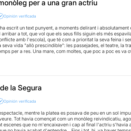
en otros casos de propuestas similares. En esta ocasión, hay
monòleg per a una gran actriu
 desnudas que hacen salir al espectador satisfecho del teatro,
e anticlimático.
Opinión verificada
ha escrit un text punyent, a moments delirant i absolutament
arribar a tot, que vol que els seus fills siguin els més espavi
onflicte amb l'escola), que té com a prioritat la seva feina i s
a seva vida "allò prescindible": les passejades, el teatre, la tr
é temps per a res. Una mare, com moltes, que poc a poc es va
ort: "o em doneu una tribu, escoles bressol i suport institucio
 que molts van criticar de l'Anna Gabriel! Potser són moltes l
la Clara Segura? Tots sabem que és una de les grans actrius de
Engrandeix el text, dota la gairebé hora i mitja d'espectacle 
 de la Segura
oluta i ofereix un recital interpretatiu que ningú s'hauria de p
Opinión verificada
, un text potent en mans d'una gran actriu ple de crítica i reiv
més fa riure al públic (siguin homes, dones, mares o no) i pas
'espectacle, mentre la platea es posava de peu en un sol imp
s.
eure. Tot havia començat com un monòleg reivindicatiu, agos
at escenes que no m'encaixaven i cap al final l'actriu s'havi
que no havia acabat d'entendre... Fins i tot hi va haver temp