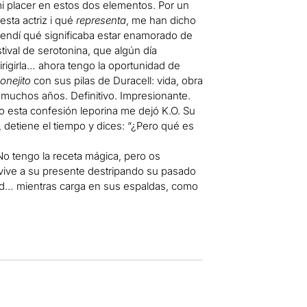
i placer en estos dos elementos. Por un
sta actriz i qué
representa
, me han dicho
tendí qué significaba estar enamorado de
ival de serotonina, que algún día
dirigirla… ahora tengo la oportunidad de
onejito
con sus pilas de Duracell: vida, obra
n muchos años. Definitivo. Impresionante.
ro esta confesión leporina me dejó K.O. Su
a, detiene el tiempo y dices: “¿Pero qué es
No tengo la receta mágica, pero os
vive a su presente destripando su pasado
idad… mientras carga en sus espaldas, como