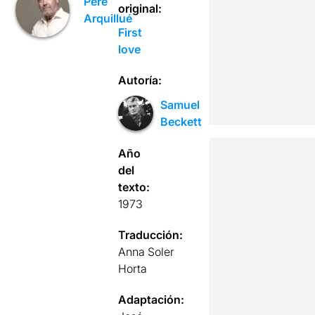
Pere
original:
Arquillué
First
love
Autoría:
Samuel
Beckett
Año
del
texto:
1973
Traducción:
Anna Soler
Horta
Adaptación: