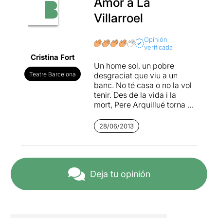
Amor a La
Villarroel
Opinión
verificada
Cristina Fort
Un home sol, un pobre
Teatre Barcelona
desgraciat que viu a un
banc. No té casa o no la vol
tenir. Des de la vida i la
mort, Pere Arquillué torna a
brodar el
Primer
Amor
de Samuel
28/06/2013
Beckett amb una naturalitat i
fermesa que espanta.
L'home vagabund coneix
l'amor amb una prostituta
que li ofereix casa, però
Deja tu opinión
quan l'amor s'acaba, se'n
torna al banc. D'alguna
manera, ella, la Lulú, encara
hi és. I així ens ho explica