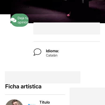
1
Opiniones
Deja tu
opinión
Idioma:
Catalán
Ficha artística
Título