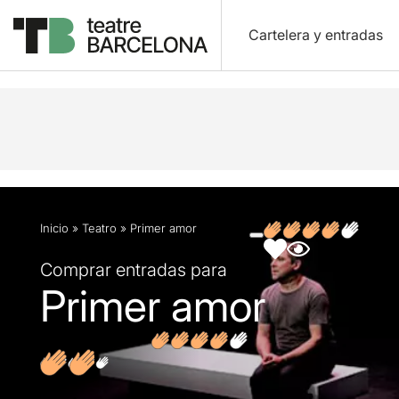
Cartelera y entradas
Descripción
Ficha artística
Fotos y vídeos
O
Inicio
»
Teatro
»
Primer amor
Comprar entradas para
Primer amor