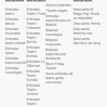
destacadas
destacados
destacadas
Abonos teatrales
Entradas
Entradas
Descuento El
Tiquets regalo
teatro
Teatro Tívoli
Mago Pop 'Nada
Entradas
es imposible'
Entradas
Entradas
espectáculos en
danza
Teatro
Descuento Ànima
Madrid
Coliseum
Entradas
Descuento
Mejores
musicales
Entradas
Mamma mia
monólogos
Teatro
Entradas
Descuento
Mejores
Borrás
teatro infantil
Germans de sang
musicales
Entradas
Entradas
Mejores
Teatro
ópera
espectáculos
Romea
Entradas
familiares
Entradas La
improvisación
Black Friday
Villarroel
Entradas
Teatral
Entradas
monólogos
Gana entradas de
Teatro
teatro gratis -
Condal
concursos
Entradas
Teatro
Victòria
Entradas
Teatro