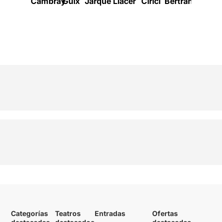
Cambray
Guix
Jarque
Llàcer
Cirici
Bertran
Torns
Categorías
Teatros
Entradas
Ofertas