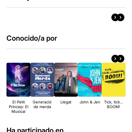
Conocido/a por
El Petit
Generació
Llegat
John & Jen
Tick, tick…
Príncep: El
de merda
BOOM!
Musical
Ha participado en