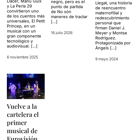
Llàcer, Manu Guix
negro, pero es el
Llegat, una historia
y La Perla 29
punto de partida
de reencuentro
convirtieron uno
de No són
maternofilial y
de los cuentos más
maneres de tractar
redescubrimiento
universales, El Petit
[…]
personal que
Príncep, en un
firman Daniel J.
musical con un
16 julio 2026
Meyer y Montse
gran componente
Rodríguez.
tecnológico y
Protagonizada por
audiovisual. […]
Àngels […]
6 noviembre 2025
9 mayo 2024
Vuelve a la
cartelera el
primer
musical de
Eurovisión