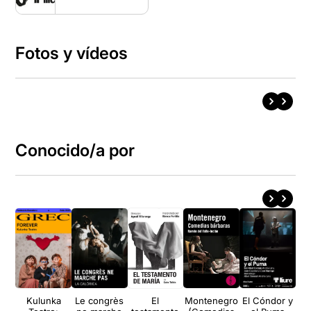
Fotos y vídeos
Conocido/a por
Kulunka
Le congrès
El
Montenegro
El Cóndor y
La