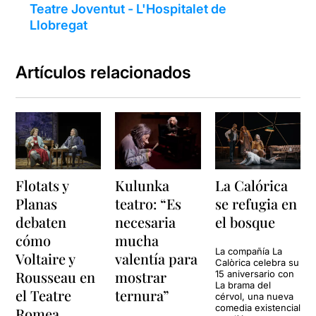
Teatre Joventut - L'Hospitalet de
Llobregat
Artículos relacionados
Flotats y
Kulunka
La Calórica
Planas
teatro: “Es
se refugia en
debaten
necesaria
el bosque
cómo
mucha
La compañía La
Voltaire y
valentía para
Calòrica celebra su
Rousseau en
mostrar
15 aniversario con
La brama del
el Teatre
ternura”
cérvol, una nueva
comedia existencial
Romea