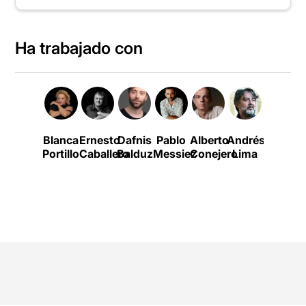
Ha trabajado con
Blanca
Ernesto
Dafnis
Pablo
Alberto
Andrés
Borja
Portillo
Caballero
Balduz
Messiez
Conejero
Lima
Espinos