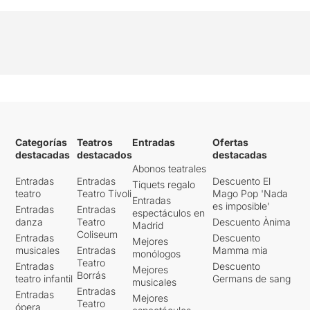
Categorías
Teatros
Entradas
Ofertas
destacadas
destacados
destacadas
Abonos teatrales
Entradas
Entradas
Descuento El
Tiquets regalo
teatro
Teatro Tívoli
Mago Pop 'Nada
Entradas
es imposible'
Entradas
Entradas
espectáculos en
danza
Teatro
Descuento Ànima
Madrid
Coliseum
Entradas
Descuento
Mejores
musicales
Entradas
Mamma mia
monólogos
Teatro
Entradas
Descuento
Mejores
Borrás
teatro infantil
Germans de sang
musicales
Entradas
Entradas
Mejores
Teatro
ópera