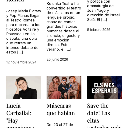
y política con
Kulunka Teatro ha
dramaturgia de
convertido el teatro
Joan Yago y
Josep Maria Flotats
de máscaras en un
dirección de Israel
y Pep Planas llegan
lenguaje propio,
Solà. El […]
al Teatro Romea
capaz de contar
para encarnar a los
grandes historias
filósofos Voltaire y
5 febrero 2026
humanas desde el
Rousseau en La
silencio, el gesto y
disputa, una obra
una emoción
que retrata un
directa. Este
intenso debate de
verano, el […]
estos […]
26 junio 2026
12 noviembre 2024
Lucía
Máscaras
Save the
Carballal:
que hablan
date! Las
"Hay
citas
Del 23 al 27 de
emociones
teatrales más