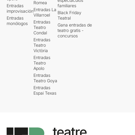
espectáculos
Romea
Entradas
familiares
Entradas La
improvisación
Black Friday
Villarroel
Entradas
Teatral
Entradas
monólogos
Gana entradas de
Teatro
teatro gratis -
Condal
concursos
Entradas
Teatro
Victòria
Entradas
Teatro
Apolo
Entradas
Teatro Goya
Entradas
Espai Texas