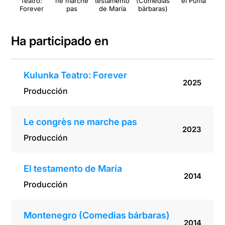
Teatro:
ne marche
testamento
(Comedias
el Puma
Fr
Forever
pas
de María
bárbaras)
Ha participado en
Kulunka Teatro: Forever
2025
Producción
Le congrès ne marche pas
2023
Producción
El testamento de María
2014
Producción
Montenegro (Comedias bárbaras)
2014